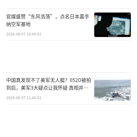
尽管潜射弹道导弹带来了稳定作用，但也
官媒盛赞“东风浩荡”，点名日本嘉手
引发了军备控制核查复杂化和危机期间不确定
纳空军基地
性的关切。目前，它们仍然是全球威慑逻辑的
2026-08-07 10:40:02
关键部分。潜射弹道导弹威力何在 难以拦截的
二次打击利器。
（责任编辑：卢其龙 CM0882）
中国真发现不了美军无人艇？052D被拍
到后，美军3大疑点让我怀疑 真相并非
如此
2026-08-07 11:46:52