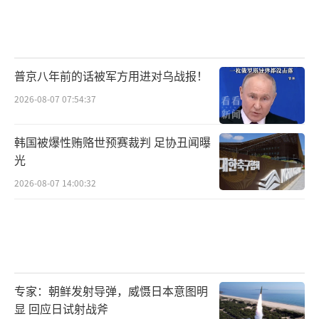
普京八年前的话被军方用进对乌战报！
2026-08-07 07:54:37
韩国被爆性贿赂世预赛裁判 足协丑闻曝
光
2026-08-07 14:00:32
专家：朝鲜发射导弹，威慑日本意图明
显 回应日试射战斧