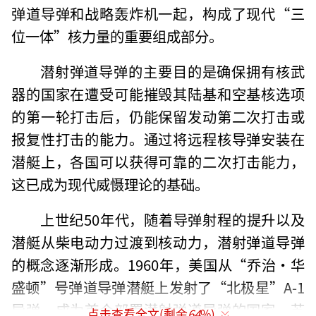
弹道导弹和战略轰炸机一起，构成了现代“三
位一体”核力量的重要组成部分。
潜射弹道导弹的主要目的是确保拥有核武
器的国家在遭受可能摧毁其陆基和空基核选项
的第一轮打击后，仍能保留发动第二次打击或
报复性打击的能力。通过将远程核导弹安装在
潜艇上，各国可以获得可靠的二次打击能力，
这已成为现代威慑理论的基础。
上世纪50年代，随着导弹射程的提升以及
潜艇从柴电动力过渡到核动力，潜射弹道导弹
的概念逐渐形成。1960年，美国从“乔治·华
盛顿”号弹道导弹潜艇上发射了“北极星”A-1
导弹，成为首个部署潜射弹道导弹的国家。苏
点击查看全文(剩余
64
%)