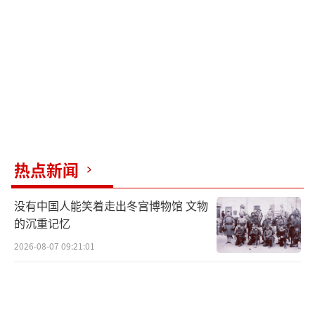
潜射弹道导弹的射程通常超过7000公里，配备
天文惯性制导和全球定位系统（GPS）辅助制
导系统，精度可与陆基洲际弹道导弹媲美，速
度超过20马赫。
从战略上看，潜射弹道导弹非常有价值，
因为潜艇在水下极难被发现。核动力潜艇可以
在水下潜伏数月，提供了一个几乎无法被探测
热点新闻
到的核选择。这减少了危机期间先发制人打击
的压力，对手知道无法先发制人地摧毁其报复
没有中国人能笑着走出冬宫博物馆 文物
性部队。实际上，潜射弹道导弹已成为最具生
的沉重记忆
存能力的核运载系统，远远超过大型轰炸机基
2026-08-07 09:21:01
地或固定位置的洲际弹道导弹发射井的生存能
力。许多国家已将潜射弹道导弹纳入其核力量
结构。