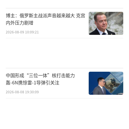
京大屠杀”、质疑“慰安妇”，鼓噪日本历史
博主：俄罗斯主战派声音越来越大 克宫
教科书过于“自虐”，被曝光曾为美化希特勒
内外压力剧增
的书籍作序、与新纳粹政党头目合影……恶行
2026-08-09 10:09:21
恶状比比皆是。
2021年，首次参选自民党总裁的高市，已
摆出安倍“接班人”的姿态。一个突出事例
是，安倍当年12月抛出“台湾有事就是日本有
中国形成“三位一体”核打击能力
事”谬论前，高市已有类似表态。这年9月中
轰-6N携惊雷-1导弹引关注
旬，高市即宣称“台湾有事是对日本的一种威
2026-08-08 19:30:09
胁，很有可能会演变成行使自卫权”。她还在
与时任台湾地区领导人蔡英文视频对话时，并
排悬挂日本国旗和台湾地区伪旗，蓄意体
现“对等”。安倍公开发声后，高市更来劲