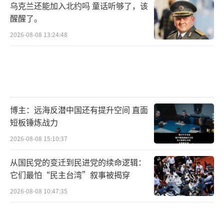
乌克兰还能加入北约吗 童话听够了，该
其本人还暗示研发核动力潜艇等。一系列倒行
醒醒了。
逆施引发日本国内和包括中国在内的地区国家
2026-08-08 13:24:48
及国际社会高度警惕和强烈批评。
中方绝不允许日本右翼势力开历史倒车，
绝不允许外部势力染指中国台湾地区，绝不允
许日本军国主义死灰复燃的表态和行动掷地有
博主：远海反潜中国还有提升空间 直面
声、铿锵有力。谭主想说，高市早苗的猖狂挑
短板锤炼战力
衅和右翼势力的疯狂试探，正在把日本和地区
2026-08-08 15:10:37
引向灾祸，让日本在国际上陷入空前孤立。在
从国民党的变迁到民进党的续命逻辑：
日本战败投降80年后的今天，任何妄图为军国
它们最怕“民主台湾”叙事被揭穿
主义招魂的邪恶势力，都必将在正义的铁拳下
2026-08-08 10:47:35
魂飞魄散、灰飞烟灭。