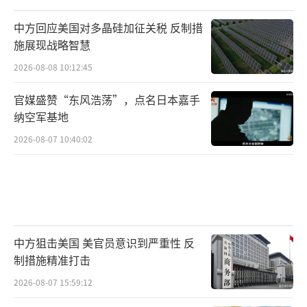
迅速要塞化、军事化。据日媒爆料，早在2021
年，自卫队就制定了“台海有事”时依托西南
中方回应美国对多晶硅加征关税 反制措
施展现战略智慧
诸岛军事据点作战的行动预案，包含“闪电
2026-08-08 10:12:45
战”“两栖作战”“火力压制与封锁”等三
套“夺岛”用兵方案，狼子野心昭然若揭。
官媒盛赞“东风浩荡”，点名日本嘉手
纳空军基地
专家指出，“台湾有事”只是日本右翼妄
2026-08-07 10:40:02
图摆脱“战后体制”、突破“专守防卫”原则
的借口。近年来，日本不断“自我松绑”、扩
张军力，防卫预算“十三连增”，通过新安保
法案解禁集体自卫权，放宽武器出口限制，甚
至开始出口杀伤性武器，在穷兵黩武的道路上
中方狙击美国 美官员意识到严重性 反
越走越远。更令人发指的是，日方近期还计划
制措施精准打击
恢复“大佐”等旧日本军队的军阶用语，高市
2026-08-07 15:59:12
领导的自民党开始讨论修改“无核三原则”，