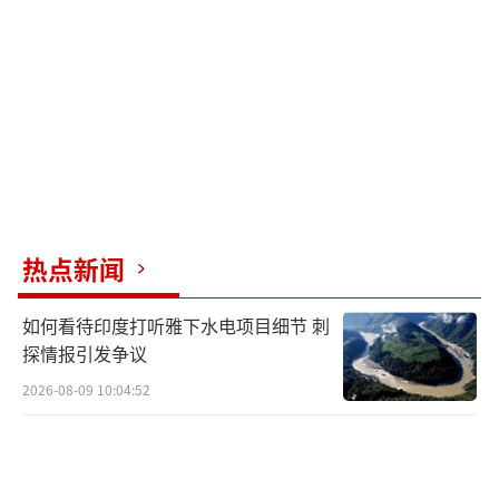
年纪轻轻、初入政坛的她就公开质问时任首相
村山富市为何承认侵略战争是错误的。2013
年，身为自民党政务调查会长的高市建议时任
首相安倍晋三发表一份新声明，以取代对日本
殖民统治和侵略历史进行反省道歉的“村山谈
话”。结果，“安倍谈话”仅间接提及“反
省”和“道歉”，却宣称二战后出生的日本人
热点新闻
不必肩负“谢罪的宿命”。
如何看待印度打听雅下水电项目细节 刺
△ 高市早苗质问村山富市视频资料
探情报引发争议
2006年，高市首次进入内阁。次年，她为
2026-08-09 10:04:52
了迎合日本右翼势力，成为当年安倍内阁中唯
一一个在8月15日当天去靖国神社参拜的成员，
此后成为“拜鬼”常客。高市还公然否认“南