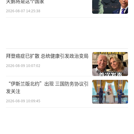
天鹅将是这个国家
凡走过必留痕迹。无数镜头和版面记录的
2026-08-07 14:25:38
这桩桩件件，凸显高市早苗极其错误、极为危
险的历史修正主义倾向和对台殖民统治“情
结”，暴露其根深蒂固的右翼思想。
日本右翼拿“台湾有事”当借口
拜登癌症已扩散 总统健康引发政治变局
2026-08-09 10:07:02
据日本媒体报道，23日，日本防卫大臣小
泉进次郎在视察琉球群岛一处自卫队基地时表
“伊斯兰版北约”出现 三国防务协议引
示，将如期在该基地部署中程防空导弹。资料
发关注
显示，该基地所在的与那国岛距离中国台湾岛
2026-08-09 10:09:45
仅110公里。日本2016年在与那国岛上开设军
事基地，此后以所谓“西南方向局势紧张”为
由，花费巨资进行大规模战备建设，使该地区