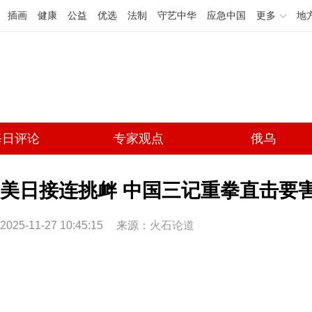
插画
健康
公益
优选
法制
守艺中华
应急中国
更多
地
每日评论
专家观点
俄乌
美日接连挑衅 中国三记重拳直击要害
2025-11-27 10:45:15
来源：
火石论道