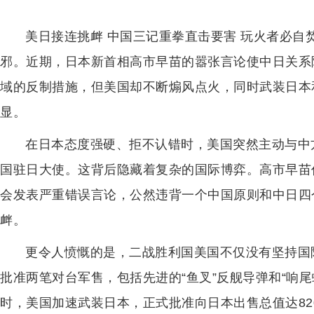
美日接连挑衅 中国三记重拳直击要害 玩火者必自
邪。近期，日本新首相高市早苗的嚣张言论使中日关系
域的反制措施，但美国却不断煽风点火，同时武装日本
显。
在日本态度强硬、拒不认错时，美国突然主动与中
国驻日大使。这背后隐藏着复杂的国际博弈。高市早苗
会发表严重错误言论，公然违背一个中国原则和中日四
衅。
更令人愤慨的是，二战胜利国美国不仅没有坚持国
批准两笔对台军售，包括先进的“鱼叉”反舰导弹和“响尾
时，美国加速武装日本，正式批准向日本出售总值达820