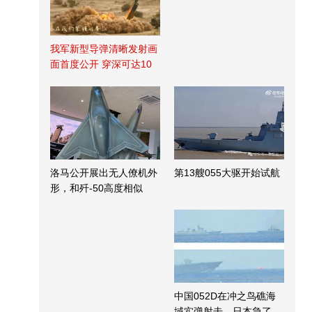
我军新型导弹清晰发射画
面首度公开 穿深可达10
米
洛马公开展出无人僚机外
第13艘055大驱开始试航
形，和歼-50高度相似
中国052D在冲之鸟礁海
域实弹射击，日本急了