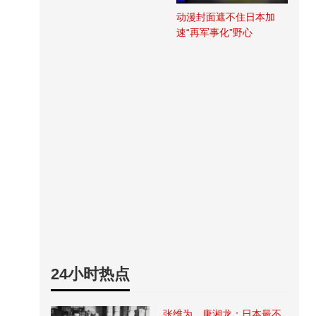
动漫封面遮不住日本加
速“再军事化”野心
24小时热点
张维为、唐湘龙：日本最不