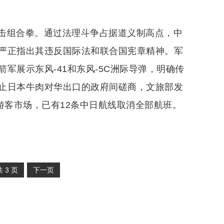
击组合拳。通过法理斗争占据道义制高点，中
严正指出其违反国际法和联合国宪章精神。军
军展示东风-41和东风-5C洲际导弹，明确传
止日本牛肉对华出口的政府间磋商，文旅部发
游客市场，已有12条中日航线取消全部航班。
共
3
页
下一页