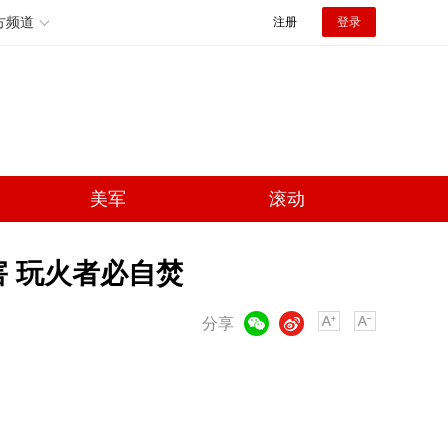
方频道
注册
登录
美军
滚动
 玩火者必自焚
微信
微博
分享