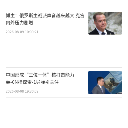
此后成为“拜鬼”常客。高市还公然否认“南
博主：俄罗斯主战派声音越来越大 克宫
京大屠杀”、质疑“慰安妇”，鼓噪日本历史
内外压力剧增
教科书过于“自虐”，被曝光曾为美化希特勒
2026-08-09 10:09:21
的书籍作序、与新纳粹政党头目合影……恶行
恶状比比皆是。
2021年，首次参选自民党总裁的高市，已
摆出安倍“接班人”的姿态。一个突出事例
中国形成“三位一体”核打击能力
是，安倍当年12月抛出“台湾有事就是日本有
轰-6N携惊雷-1导弹引关注
事”谬论前，高市已有类似表态。这年9月中
2026-08-08 19:30:09
旬，高市即宣称“台湾有事是对日本的一种威
胁，很有可能会演变成行使自卫权”。她还在
与时任台湾地区领导人蔡英文视频对话时，并
排悬挂日本国旗和台湾地区伪旗，蓄意体