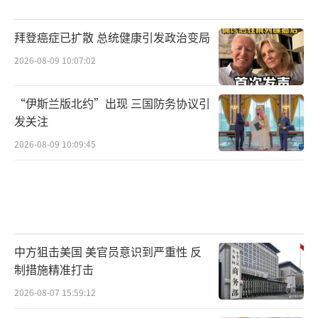
由，花费巨资进行大规模战备建设，使该地区
迅速要塞化、军事化。据日媒爆料，早在2021
拜登癌症已扩散 总统健康引发政治变局
年，自卫队就制定了“台海有事”时依托西南
2026-08-09 10:07:02
诸岛军事据点作战的行动预案，包含“闪电
战”“两栖作战”“火力压制与封锁”等三
“伊斯兰版北约”出现 三国防务协议引
套“夺岛”用兵方案，狼子野心昭然若揭。
发关注
2026-08-09 10:09:45
专家指出，“台湾有事”只是日本右翼妄
图摆脱“战后体制”、突破“专守防卫”原则
的借口。近年来，日本不断“自我松绑”、扩
张军力，防卫预算“十三连增”，通过新安保
法案解禁集体自卫权，放宽武器出口限制，甚
中方狙击美国 美官员意识到严重性 反
至开始出口杀伤性武器，在穷兵黩武的道路上
制措施精准打击
越走越远。更令人发指的是，日方近期还计划
2026-08-07 15:59:12
恢复“大佐”等旧日本军队的军阶用语，高市