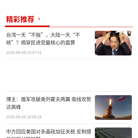
现“对等”。安倍公开发声后，高市更来劲
了，一再重提“台湾有事”，明目张胆插手台
精彩推荐
海。
台湾一天“不独”，大陆一天“不
台湾媒体的报道清楚记载，就在今年4月，
统”？揭穿民进党最核心的盘算
高市窜台。在与赖清德等民进党当局头面人物
2026-08-08 10:47:51
会面时，其妄称“台湾和日本都是岛国”“要
成为受尊重的国家”云云。讽刺的是，否认侵
略战争的她，竟有脸去供奉着30多万抗战牺牲
者的台北圆山忠烈祠“致敬”。返日后，高市
公开建议日台建立“准安全联盟”。当选首相
博主：俄军攻破奥列霍夫两翼 南线攻势
达高峰
后，其大量起用国会“亲台”团体“日华议员
2026-08-09 10:06:18
恳谈会”核心成员出任要职，摆明了要搞“以
台制华”。
中方回应美国对多晶硅加征关税 反制措