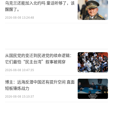
乌克兰还能加入北约吗 童话听够了，该
领导的自民党开始讨论修改“无核三原则”，
醒醒了。
其本人还暗示研发核动力潜艇等。一系列倒行
2026-08-08 13:24:48
逆施引发日本国内和包括中国在内的地区国家
及国际社会高度警惕和强烈批评。
中方绝不允许日本右翼势力开历史倒车，
绝不允许外部势力染指中国台湾地区，绝不允
从国民党的变迁到民进党的续命逻辑：
许日本军国主义死灰复燃的表态和行动掷地有
它们最怕“民主台湾”叙事被揭穿
声、铿锵有力。谭主想说，高市早苗的猖狂挑
2026-08-08 10:47:35
衅和右翼势力的疯狂试探，正在把日本和地区
博主：远海反潜中国还有提升空间 直面
引向灾祸，让日本在国际上陷入空前孤立。在
短板锤炼战力
日本战败投降80年后的今天，任何妄图为军国
2026-08-08 15:10:37
主义招魂的邪恶势力，都必将在正义的铁拳下
魂飞魄散、灰飞烟灭。