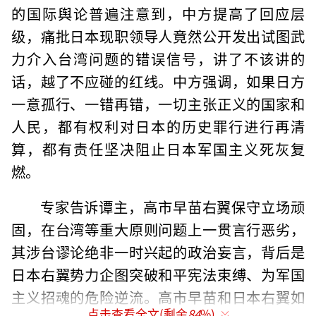
的国际舆论普遍注意到，中方提高了回应层
级，痛批日本现职领导人竟然公开发出试图武
力介入台湾问题的错误信号，讲了不该讲的
话，越了不应碰的红线。中方强调，如果日方
一意孤行、一错再错，一切主张正义的国家和
人民，都有权利对日本的历史罪行进行再清
算，都有责任坚决阻止日本军国主义死灰复
燃。
专家告诉谭主，高市早苗右翼保守立场顽
固，在台湾等重大原则问题上一贯言行恶劣，
其涉台谬论绝非一时兴起的政治妄言，背后是
日本右翼势力企图突破和平宪法束缚、为军国
主义招魂的危险逆流。高市早苗和日本右翼如
点击查看全文(剩余
84
%)