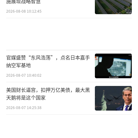
施展现战略智慧
△台湾媒体报道截图
2026-08-08 10:12:45
凡走过必留痕迹。无数镜头和版面记录的
这桩桩件件，凸显高市早苗极其错误、极为危
险的历史修正主义倾向和对台殖民统治“情
结”，暴露其根深蒂固的右翼思想。
官媒盛赞“东风浩荡”，点名日本嘉手
纳空军基地
日本右翼拿“台湾有事”当借口
2026-08-07 10:40:02
据日本媒体报道，23日，日本防卫大臣小
美国财长逼宫，扣押万亿美债，最大黑
泉进次郎在视察琉球群岛一处自卫队基地时表
天鹅将是这个国家
示，将如期在该基地部署中程防空导弹。资料
2026-08-07 14:25:38
显示，该基地所在的与那国岛距离中国台湾岛
仅110公里。日本2016年在与那国岛上开设军
事基地，此后以所谓“西南方向局势紧张”为