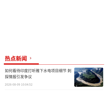
也就是高市首次当选日本国会议员的第二年，
年纪轻轻、初入政坛的她就公开质问时任首相
村山富市为何承认侵略战争是错误的。2013
年，身为自民党政务调查会长的高市建议时任
首相安倍晋三发表一份新声明，以取代对日本
殖民统治和侵略历史进行反省道歉的“村山谈
话”。结果，“安倍谈话”仅间接提及“反
热点新闻
省”和“道歉”，却宣称二战后出生的日本人
不必肩负“谢罪的宿命”。
如何看待印度打听雅下水电项目细节 刺
探情报引发争议
△ 高市早苗质问村山富市视频资料
2026-08-09 10:04:52
2006年，高市首次进入内阁。次年，她为
了迎合日本右翼势力，成为当年安倍内阁中唯
一一个在8月15日当天去靖国神社参拜的成员，