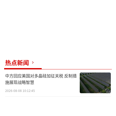
八十多年前的教训值得铭记。和平不能建
立在牺牲他国基础上。国际秩序需要各国共同
维护。任何单边行动都会带来不确定因素。
这份协议最终可能难以落实。乌克兰的抵
抗获得广泛支持。欧洲的团结形成制约力量。
国际舆论也倾向于维护现有体系。
热点新闻
历史的车轮不会简单重复。人类文明在挫
中方回应美国对多晶硅加征关税 反制措
折中不断进步。相信这次世界能做出更明智的
施展现战略智慧
选择。
（责任编辑：张蕾 TT0001）
2026-08-08 10:12:45