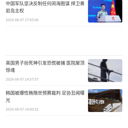
中国军队坚决反制任何闹海图谋 捍卫黄
备出口，法国积极倡导建立独立防务体系，北
岩岛主权
大西洋公约组织向心力持续减弱。
2026-08-07 17:05:06
导弹制造能力取得突破性进展，火箭部队
每日可完成三十枚中程导弹的组装任务，现役
储备规模突破四千枚，足以支持持续二十日的
密集火力打击。无人机作战体系实现技术飞
英国男子扮死神引发恐慌被捕 医院屋顶
跃，翼龙-3型无人机集群运用新型蜂群战法，
惊魂
每架飞行器可配备十二枚巡航导弹，单机造价
2026-08-07 14:57:57
仅相当于F-35战斗机的五十分之一。稀土资源
领域形成绝对主导，掌握全球六成精炼加工产
韩国被爆性贿赂世预赛裁判 足协丑闻曝
光
能，导致日本国防工业面临核心原材料供应中
断风险。丝绸之路经济带发挥战略反制作用，
2026-08-07 14:00:32
连接亚欧的铁路货运规模显著提升，日系汽车