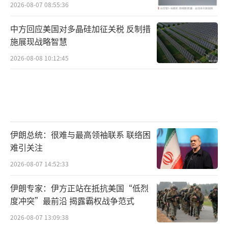
习状况频出引发关注
资本可能借此机会收购包括索尼、东芝在内的
2026-08-07 08:55:36
关键企业，致使这些传统日系品牌逐步失去原
中方回应美国对多晶硅加征关税 反制措
有的技术特色和市场定位。采取折中方案或许
施展现战略智慧
是日本寻求生存空间的可行之道。通过修改宪
2026-08-08 10:12:45
法第九条并退出美日安保条约，日本可能选择
放弃集体自卫权，然而这种重大政治转向必将
遭遇国内右翼势力的强烈抵制，甚至可能面临
暴力威胁。经济依附关系正在形成新的格局。
如果日本决定加入区域全面经济伙伴关系协
伊朗总统：很难与最高领袖联系 联络困
难引关注
定，其经济体系将与中国市场形成深度捆绑，
这种紧密的经济联系可能导致其逐渐丧失核心
2026-08-07 14:52:33
技术创新能力，最终演变为区域产业链中的代
伊朗专家：伊方正站在抵抗美国“低烈
工角色。极端反抗行为可能演变为一场危险的
度冲突”最前沿 揭露霸权战争范式
国家赌博。倘若日本选择加速核武器研发进
2026-08-07 13:09:38