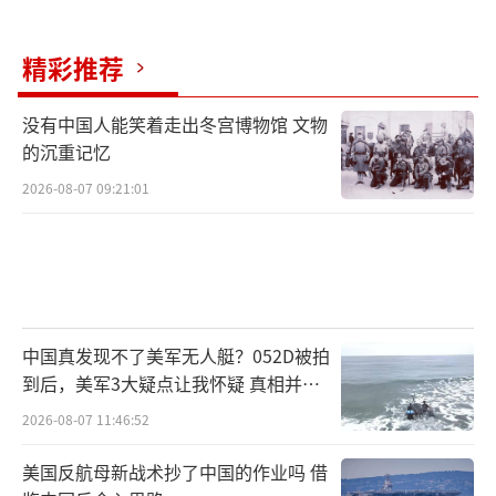
入及衍生品销售额出现大幅下滑，较去年同期
萎缩幅度达到40%。就业市场持续恶化，制造
精彩推荐
业就业岗位持续流失，全国登记失业人口已突
没有中国人能笑着走出冬宫博物馆 文物
破150万人规模，劳动力市场供需失衡持续加
的沉重记忆
剧。东京都市圈连续出现大规模民众集会，示
2026-08-07 09:21:01
威者手持“政府失职”的抗议标语，参与人数
创下日本战后示威活动的新纪录。
粮食安全体系面临严峻考验，这个长期依
赖农产品进口的国家，其小麦供应九成以上需
中国真发现不了美军无人艇？052D被拍
要从国际市场采购。主要进出口港口的运营停
到后，美军3大疑点让我怀疑 真相并非
滞导致民生必需品供应链断裂，大型商超的货
如此
2026-08-07 11:46:52
架缺货率持续攀升，非正规渠道的粮食交易价
格在短时间内暴涨至原先的三倍水平。外汇市
美国反航母新战术抄了中国的作业吗 借