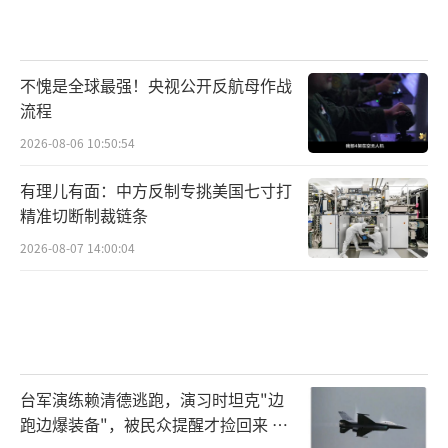
品牌在中国市场占有率骤降至不足两成。
社会调查数据显示，超过八成七的中国民
众支持采取坚决应对措施，网络社交平台“寸
不愧是全球最强！央视公开反航母作战
流程
土不让”主题讨论累计浏览量突破百亿次。历
史经验深刻警醒，从清末海战到全面抗战的惨
2026-08-06 10:50:54
痛经历促使当代决策者坚信：唯有通过实力威
有理儿有面：中方反制专挑美国七寸打
慑才能有效避免历史悲剧重演。
精准切断制裁链条
2026-08-07 14:00:04
悲观预测中，日本或将陷入沦为“经济附
庸”的困境。美国若以维护区域安全为借口对
日本实施军事管控，此举必将引起中国与朝鲜
的联合反制行动，形成区域对抗态势。产业殖
民化的威胁正在持续加剧。在金融危机持续冲
台军演练赖清德逃跑，演习时坦克"边
击下，日本众多知名企业濒临破产边缘，中国
跑边爆装备"，被民众提醒才捡回来 演