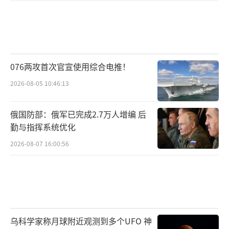
程，将立即面临中国与俄罗斯的联合军事反
击，曾经遭受过核打击的广岛、长崎等地区可
能再次面临毁灭性威胁。重启二战时期731部队
遗留的生物武器技术可能引发全球性公共卫生
076两攻首次官宣使用综合电推！
危机，这种极端行为必将招致国际社会的联合
制裁与军事打击。
2026-08-05 10:46:13
当美国战略与国际研究中心的推演报告与
俄国防部：俄军已完成2.7万人增编 后
日本街头的抗议活动相互呼应，当中国导弹的
勤与指挥系统优化
轨迹划过东海夜空，一个不容忽视的现实正在
2026-08-07 16:00:56
显现：东亚地区的地缘政治博弈已经进入非赢
即输的关键阶段。日本若继续充当美国在亚太
地区的战略前哨，最终可能面临被抛弃的结
局；而中国为确保和平发展的基本环境，必须
乌科学家称月球附近观测到多个UFO 神
采取必要措施来遏制潜在的冲突风险。军事分