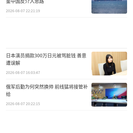
鉴中国反介入思路
场出现剧烈波动，日元兑美元汇率持续走低，
2026-08-07 22:21:19
从150日元兑换1美元持续贬值至200日元心理
关口。日本银行持有的外汇储备资产规模急剧
收缩，在较短时间内减少1.2万亿美元，创下第
二次世界大战后最大降幅。政府债务风险持续
攀升，未偿还公共债务总额与国内生产总值的
日本演员捐款300万日元被骂脏钱 善意
比值已突破300%的警戒水平。国际知名评级机
遭误解
构穆迪将日本国债信用评级下调至投机级别，
2026-08-07 16:03:47
作为国民生活重要保障的养老金体系面临严重
俄军后勤为何突然换帅 前线猛将接管补
运转危机。
给
横须贺军事基地遭遇突袭后，第七舰队核
2026-08-07 20:22:15
心力量“里根号”航空母舰被迫向关岛方向后
撤，导致印太地区战略布局出现重大缺口。军
工企业迎来暴利时刻，洛克希德·马丁公司股