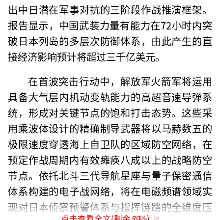
出中日潜在军事对抗的三阶段作战推演框架。
报告显示，中国武装力量有能力在72小时内突
破日本列岛的多层次防御体系，由此产生的直
接经济影响预计将超过三千亿美元。
在首波突击行动中，解放军火箭军将运用
具备大气层内机动变轨能力的高超音速导弹系
统，形成对关键节点的饱和打击态势。这些采
用乘波体设计的精确制导武器将以马赫数五的
极限速度穿透海上自卫队的区域防空网络，在
预定作战周期内有效瘫痪八成以上的战略防空
节点。依托北斗三代导航星座与量子保密通信
体系构建的电子战网络，将在电磁频谱领域实
现对日本侦察预警体系与指挥链路的全维度压
点击查看全文(剩余
89
%)