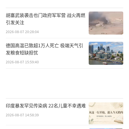
票大幅飙升两成，但国防部内部评估报告显
胡塞武装袭击也门政府军军营 战火再燃
示，“哨兵”导弹生产线现有产能仅能维持一
引发关注
个月作战需求。莫斯科当局借机在北方四岛区
2026-08-07 20:28:04
域加强军事部署，向东京政府发出最后通牒：
若不放弃对争议领土的主权声索，将全面中断
德国高温已致超1万人死亡 极端天气引
发粮食短缺担忧
对日天然气输送。能源战略持续升级，通往中
2026-08-07 15:59:40
国的西伯利亚输气管道输送能力实现翻倍增
长，导致日本液化天然气采购成本出现半数涨
幅。
东南亚国家联盟陷入焦虑状态，越南与菲
律宾加快推进本币结算进程，同时连接中国与
印度暴发罕见传染病 22名儿童不幸遇难
老挝的铁路干线货运规模呈现三倍增长。欧洲
2026-08-07 14:58:39
联盟内部出现严重分歧，德国默许对华军事装