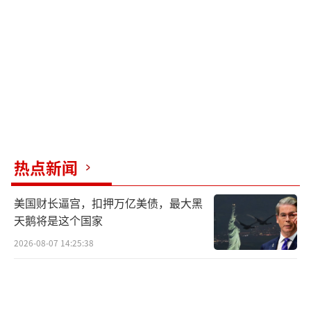
亿美元规模。
在战略决胜阶段，作战重心将转向瓦解日
本的战争持续潜力。横滨至神户产业带的先进
制造集群将遭受持续精确打击，其中支撑国家
经济命脉的汽车产业园区与集成电路生产基地
将成为重点毁伤目标。这些核心工业区的全面
瘫痪将在全球产业链引发持续性震荡波，形成
热点新闻
跨大洲的经济连锁反应。与此同时，中国战略
美国财长逼宫，扣押万亿美债，最大黑
打击力量正在加快推进核威慑体系的现代化进
天鹅将是这个国家
程，根据美国国防部预测，至本世纪三十年代
2026-08-07 14:25:38
中期其现役核弹头数量将达到四位数规模。该
智库在报告中特别强调，若日本军事力量介入
西太平洋特定区域的争端，可能引发地区战略