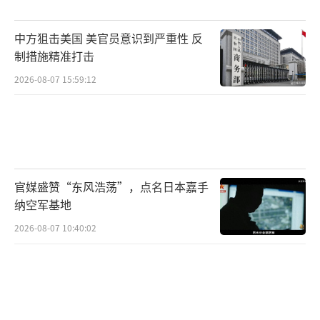
力量间的有限度对抗。
中方狙击美国 美官员意识到严重性 反
全产业链陷入深度冻结，从传统工业生产
制措施精准打击
到创意内容产业均出现严重运作障碍。汽车工
2026-08-07 15:59:12
业因关键零部件供应链断裂而遭受重创，包括
丰田、本田在内的主要汽车制造商相继宣布停
产，月度直接经济损失已突破200亿美元规模。
面对持续恶化的产业环境，多家企业开始将生
产基地向东南亚地区进行战略转移，但由此产
官媒盛赞“东风浩荡”，点名日本嘉手
生的设备搬迁、人员安置等巨额开支使企业财
纳空军基地
务状况持续承压。长期依赖中国外包服务的动
2026-08-07 10:40:02
画制作行业遭受重创，多部热门作品的制作进
度被迫中断，《鬼灭之刃》等备受期待的作品
上映日程出现大幅延后。作为日本文化输出核
心载体的动漫产业遭遇严重冲击，海外版权收