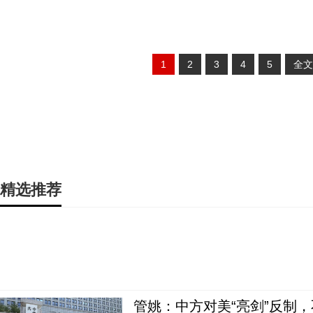
1
2
3
4
5
全文
精选推荐
管姚：中方对美“亮剑”反制