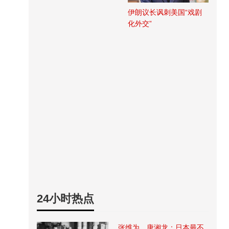
伊朗议长讽刺美国“戏剧
化外交”
24小时热点
张维为、唐湘龙：日本最不