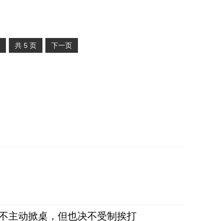
共
5
页
下一页
，不主动掀桌，但也决不受制挨打