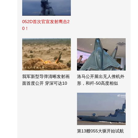
052D首次官宣发射鹰击2
0！
我军新型导弹清晰发射画
洛马公开展出无人僚机外
面首度公开 穿深可达10
形，和歼-50高度相似
米
第13艘055大驱开始试航