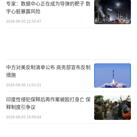
专家：数据中心正在成为导弹的靶子 数
参拜靖国，这一举动若成行，势必会继续加码
字心脏暴露风险
对抗情绪；但自民党内传出的“反省”与“不
2026-08-05 22:55:47
会再说类似话”，又像是在给自己留步幅。此
刻最值得观察的是政策动作的连续性：中方会
不会把阶段性反制转化为更长期、更制度化的
安排；日方会不会把“政治表达”与“经济利
益”切断，把实质关系从悬崖边拉回来。对话
中方对美反制清单公布 商务部宣布反制
措施
的大门永远开着，但前提是尊重基本事实。理
2026-08-06 11:01:21
性的强硬才能换来持久的安稳。当国际与盟友
的风向、国内的现实账本、对手的能力展示叠
印度性侵犯保释后再作案被殴打身亡 保
加在一起，最该响起的不是掌声，而是刹车
释制度引争议
声。
（责任编辑：卢其龙 CM0882）
2026-08-05 16:59:04