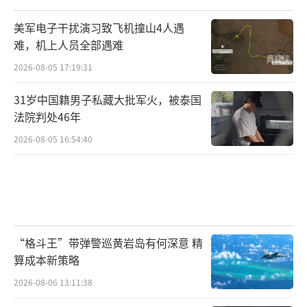
论，但更现实的抓手还是在法律、舆论与地方
美军电子干扰演习致飞机撞山4人遇
交流层面的议题设置。换句话说，不是为
难，机上人员全部遇难
了“刺激”，而是为了“准确定义问题”，把
2026-08-05 17:19:31
主动权掌握在可控的节奏里。真正的强硬，不
31岁中国籍男子私藏大批军火，被泰国
是今天一锤子、明天一阵风，而是让对方每一
法院判处46年
次出格都对应一次算得清的代价函数。
2026-08-05 16:54:40
我在东京住过一段时间，商场后台的收银
员大多是兼职主妇，餐馆里打工的年轻人也靠
旅游旺季撑过房租。当市面突然冷下来，最先
慌的不是喊口号的人，是那些要还贷款的普通
“格斗王”带弹警巡黄岩岛有何深意 精
人。对抗挑衅不是为了“吵赢”，是为了
算成本新策略
让“发言前先掂量”的常识回到桌面。
2026-08-06 13:11:38
风波还在发酵，有消息称高市可能在年底