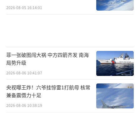
清楚——越是踩红线，越要准备承受制度化反
2026-08-05 16:14:01
制。
这一次，中方的应对更像“稳、准、
狠”。稳，在于明确底线、同步沟通，不把矛
盾外溢到更大层面；准，在于措施点到要害：
菲一张破图闯大祸 中方四箭齐发 南海
水产品、旅游、人文交流，都是日本对华依赖
局势升级
度高、传导快的板块；狠，在于让对方真正体
2026-08-06 10:41:07
会到“成本”，而不是象征性表达。军事上边
央视曝王炸！六爷挂惊雷1打航母 核常
演训边公布画面，既告知能力也提醒节制；外
兼备震慑力十足
交上联合国决议与双边交涉并行，让国际法与
2026-08-06 10:38:19
现实利益形成合力；经贸上用可逆、可评估的
管控工具，给对方预期也给对方台阶。
学界一直有关于琉球历史与战后安排的讨