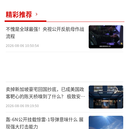
高市的政治路线一向迎合极右翼选民，但
对华政策缺乏连续性，被国内政治化拖拽，反
精彩推荐
过来又拖累中日经济合作。站在选战视角，这
些话是给基本盘听的；站在国家利益视角，这
不愧是全球最强！央视公开反航母作战
流程
些话是在给企业端和地方财政加码压力。国际
舆论并不买账，美方在关键节点收起“堤
2026-08-06 10:50:54
丰”，冷热分明。
历史上，立陶宛允许以“台湾”名义设处
的案例显示，从外交关系降级到贸易受阻，再
到GDP增速断崖式下滑，几轮阵痛后想折返已
卖掉新加坡豪宅回国抄底，已成美国政
客靶心的陈天桥嗅到了什么？ 极致安全
错过容易回头的路口。再看2022年佩洛西窜台
的追寻
事件，美方口头热闹却没有实质军事介入，中
2026-08-06 09:19:50
方随后常态化台海周边演训。格局变化来自一
轰-6N公开挂载惊雷-1导弹意味什么 展
次次实际行动，而不是镜头前的表态。规律很
现强大打击能力