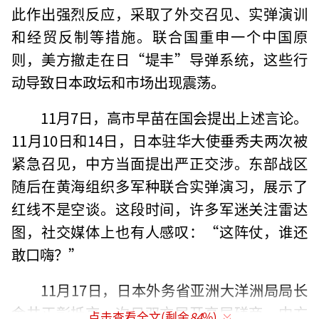
此作出强烈反应，采取了外交召见、实弹演训
和经贸反制等措施。联合国重申一个中国原
则，美方撤走在日“堤丰”导弹系统，这些行
动导致日本政坛和市场出现震荡。
11月7日，高市早苗在国会提出上述言论。
11月10日和14日，日本驻华大使垂秀夫两次被
紧急召见，中方当面提出严正交涉。东部战区
随后在黄海组织多军种联合实弹演习，展示了
红线不是空谈。这段时间，许多军迷关注雷达
图，社交媒体上也有人感叹：“这阵仗，谁还
敢口嗨？”
11月17日，日本外务省亚洲大洋洲局局长
金井正彰抵京，次日双方展开高层磋商。中方
点击查看全文(剩余
84
%)