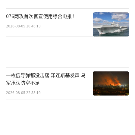
国神社。她的亲信抱怨首相官邸支持不力，而
076两攻首次官宣使用综合电推！
自民党内有人透露高市正在反省涉台言论，后
2026-08-05 10:46:13
续大概率不会再有类似发言。这份前后摇摆本
质上是权衡成本。
从实力对比来看，中国海军在役400余艘，
约200万吨总排水量；日本海上自卫队154艘，
62.4万吨。中国已有约300架歼-20系列隐身战
一枚俄导弹都没击落 泽连斯基发声 乌
机，日本F-35主力仅147架，且约200架F-15J
军承认防空不足
可用率只有62%。中远程打击能力方面，中国
2026-08-05 22:53:19
拥有约250枚东风-26中远程弹道导弹，而日本
反导拦截弹年产量只有60枚级别。中国不寻求
冲突，但绝不缺“止战之兵”。