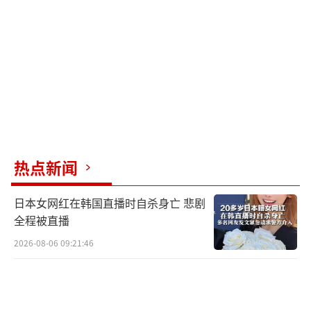
11月18日，联合国秘书长发言人重申联大
第2758号决议，强调世界上只有一个中国，台
湾是中国领土不可分割的一部分。同一天，美
方撤离部署在日本的“堤丰”导弹系统，外界
质疑美日同盟安全承诺的可信度。换句话说，
话说得最满的人，不一定能得到最强的支持。
日本国内对高市的言论也持批评态度。多
热点新闻
位前首相公开指责她的言论，指出历届政府在
日本女网红在韩国直播时自杀身亡 悲剧
台湾问题上都避免如此表述。石破茂更是直言
全程被直播
这种喊话并不能提高所谓威慑力。11月17日、1
2026-08-06 09:21:46
8日，日本山口县下关市和高松市相继取消或推
迟对华行程，地方层面对经济现实更为敏感。
最新消息称，高市可能在12月26日参拜靖