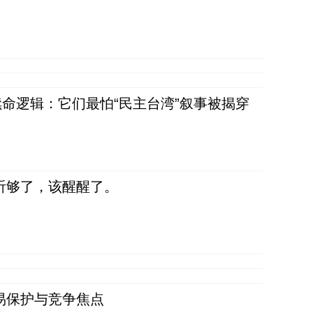
命逻辑：它们最怕“民主台湾”叙事被揭穿
听够了，该醒醒了。
易保护与竞争焦点