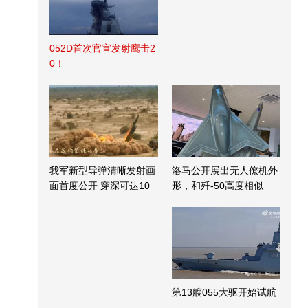
052D首次官宣发射鹰击2
0！
我军新型导弹清晰发射画
洛马公开展出无人僚机外
面首度公开 穿深可达10
形，和歼-50高度相似
米
第13艘055大驱开始试航