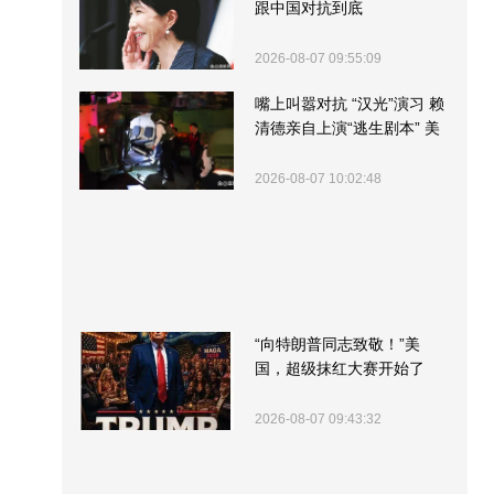
跟中国对抗到底
2026-08-07 09:55:09
嘴上叫嚣对抗 “汉光”演习 赖
清德亲自上演“逃生剧本” 美
军方围观“服务”
2026-08-07 10:02:48
“向特朗普同志致敬！”美
国，超级抹红大赛开始了
2026-08-07 09:43:32