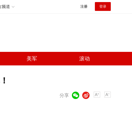
方频道
注册
登录
美军
滚动
！
微信
微博
分享