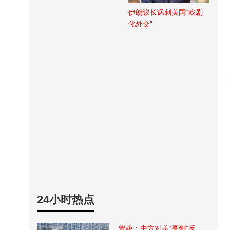
伊朗议长讽刺美国“戏剧
化外交”
24小时热点
管姚：中方对美“亮剑”反