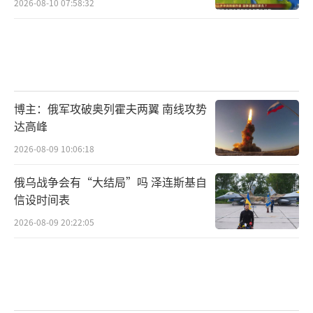
2026-08-10 07:58:32
德国总理默茨当地时间23日表示，美国提
出的28点新计划方案中有关财政安排的核心内
容“不可接受”，美国无权动用被冻结在欧盟
境内的俄罗斯央行资产。
博主：俄军攻破奥列霍夫两翼 南线攻势
达高峰
据了解，美国相关方案要求将1000亿美元
2026-08-09 10:06:18
的俄罗斯被冻结资产投入由美国主导的乌克兰
重建项目，并规定，美国应获得其中50%的收
俄乌战争会有“大结局”吗 泽连斯基自
益。默茨表示，欧盟计划利用被冻结在欧盟境
信设时间表
内的俄罗斯资产向乌克兰提供贷款，以支持其
2026-08-09 20:22:05
进一步采购武器。
另据一份文件显示，欧洲方面提交了修改
后的美方“和平计划”，反对限制基辅武装力