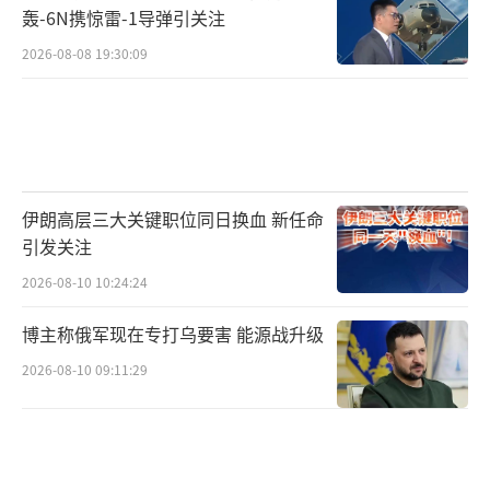
截至目前，俄方暂未对美乌日内瓦会谈结
轰-6N携惊雷-1导弹引关注
果作出表态。不过，俄罗斯总统普京21日曾表
2026-08-08 19:30:09
示，美国就结束俄乌冲突提出的28点新计划可
能成为和平解决乌克兰问题的基础。
普京表示，俄方已准备好进行和平谈判，
这需要对28点新计划的所有细节进行实质性讨
伊朗高层三大关键职位同日换血 新任命
论。但美方尚未就该方案具体内容与俄方讨
引发关注
论。在他看来，美方尚未争取到乌方同意该方
2026-08-10 10:24:24
案，且乌方对该方案持反对态度。
博主称俄军现在专打乌要害 能源战升级
俄罗斯军方20日宣布控制乌军在哈尔科夫
2026-08-10 09:11:29
州的重要据点库皮扬斯克市。普京表示，如果
乌方拒绝讨论28点新计划，那么俄军必然会在
其他关键前线地区重复在库皮扬斯克上演的那