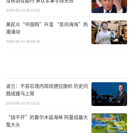
没核协议都行 承认军事手段无效
2026-08-10 08:15:32
美乌双方同意在未来数日继续就联合提案
展开密集工作，同时与欧洲伙伴保持紧密联
美民众“中国购”升温 “反向海淘”热
潮涌动
系，确保相关进程协调推进。
2026-08-10 08:59:36
声明强调，最终决定将由美国总统和乌克
兰总统作出。
欧洲不满美方计划
波兰：不容忍境内现班德拉旗帜 历史问
提交修改版
题成援乌上限
在此次会谈前，有消息称乌克兰及欧洲方
2026-08-10 10:14:21
面对美方计划非常不满，只是较为谨慎地没有
“绕不开”的霍尔木兹海峡 阿曼成最大
直接拒绝或公开批评。一些消息人士表示，欧
冤大头
洲方面甚至从未正式收到过美方28点新计划。