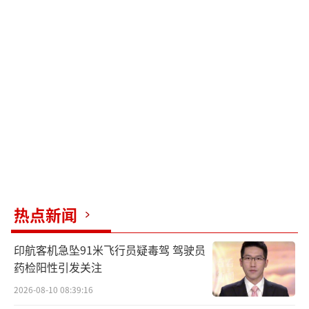
特科夫代表美方出席此次会谈，乌克兰代表团
由乌总统办公室主任叶尔马克率领。此外，法
国、德国和英国的国家安全顾问以及欧盟代表
也参加磋商。
美国、乌克兰以及欧盟、英国、法国、德
国代表当天上午开始会谈。乌方首先与英、
法、德代表会晤。下午，美乌双方展开谈判。
当地时间18时左右，美国国务卿鲁比奥和乌克
兰总统办公室主任叶尔马克共同会见记者，各
热点新闻
自发表声明。
印航客机急坠91米飞行员疑毒驾 驾驶员
乌称外交进程全面提速
药检阳性引发关注
2026-08-10 08:39:16
乌克兰总统泽连斯基23日就乌美代表团在