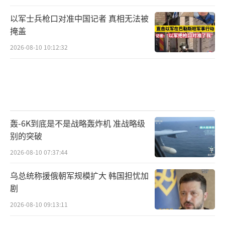
比奥表示，美国与乌克兰当日在瑞士日内瓦举
行的会谈是迄今为止双方举行过的最富有成
以军士兵枪口对准中国记者 真相无法被
掩盖
效、最有意义的会晤。美乌在会谈中取得了巨
2026-08-10 10:12:32
大的进展，并讨论出一份基础性文件。
鲁比奥表示，美乌双方在既有工作基础
上“取得良好进展”，正就相关建议进行修改
和调整，力求在若干分歧上进一步缩小差距，
使方案更接近双方都能接受的方向。
轰-6K到底是不是战略轰炸机 准战略级
别的突破
鲁比奥说，要达成方案，当然还需要俄罗
2026-08-10 07:37:44
斯方面同意，“不过，在过去9个月，美方已对
乌总统称援俄朝军规模扩大 韩国担忧加
俄方真正关切的一些事有了相当实质性的了
剧
解”。
2026-08-10 09:13:11
鲁比奥还称，美国总统特朗普和乌克兰总