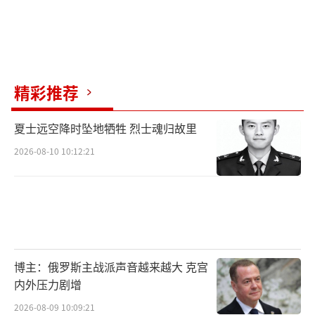
到坚实捍卫，确保乌克兰人民的尊严获得充分
尊重。
参与此次会谈的乌方代表团成员叶尔马克
表示，会晤富有成效，乌美双方取得了显著进
精彩推荐
展，正朝着实现公正持久的和平这一目标迈
夏士远空降时坠地牺牲 烈士魂归故里
进。他同时表示，当天乌克兰代表团还将与欧
2026-08-10 10:12:21
洲代表团进行会谈，不过“涉及谈判的最终决
定将由乌美两国总统做出”。
美乌联合声明：已起草更新版和平框架文
本
博主：俄罗斯主战派声音越来越大 克宫
美国方面则是对此次美乌会谈使用了两
内外压力剧增
个“最”来形容。美方谈判代表美国国务卿鲁
2026-08-09 10:09:21