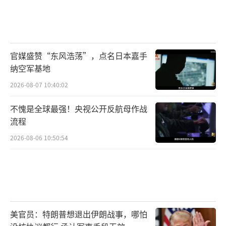
统泽连斯基之间有可能进行通话，但他并未指
出具体日期。
当地时间11月23日，美国白宫发布联合声
官媒盛赞“东风浩荡”，点名日本嘉手
纳空军基地
明称，美国与乌克兰代表团当天在瑞士日内瓦
就美方提出的结束俄乌冲突“28点”新计划举
2026-08-07 10:40:02
行会谈。声明形容双方磋商“建设性、聚焦且
不愧是全球最强！央视公开反航母作战
相互尊重”。
流程
2026-08-06 10:50:54
声明称，此轮会谈“成效显著”，双方在
对齐立场、明确下一步路径方面取得“有意义
的进展”，并据此共同起草了一份更新后的和
平框架文本。双方重申，任何未来协议必须完
全维护乌克兰的主权，并确保可持续的公正和
美官员：特朗普想退出伊朗战事，哪怕
平。