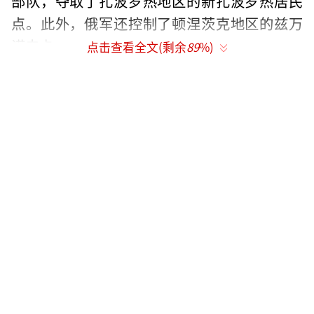
部队，夺取了扎波罗热地区的新扎波罗热居民
点。此外，俄军还控制了顿涅茨克地区的兹万
诺夫卡。
点击查看全文(剩余
89
%)
美国近日就结束俄乌冲突提出28点新计
划，并给乌克兰划定了接受期限，频频公开施
压。泽连斯基直言“乌克兰正面临非常艰难的
选择”。
距离美方划定期限仅剩4天，美乌代表团23
日在瑞士日内瓦举行会谈。与此前向外界传递
出的紧张态势不同，在会谈后双方均释放出强
烈积极信号，认为会谈“富有成效”“进展显
著”。
美国国务卿鲁比奥、美国中东问题特使威