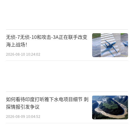
日内瓦举行的会谈发表声明，释放出会谈取得
积极进展的信号。泽连斯基在声明中指出，目
前的迹象表明，美国方面提出的和平方案可能
包含若干对乌克兰国家利益至关重要的要素。
无侦-7无侦-10和攻击-3A正在联手改变
海上战场！
泽连斯基表示，“双方达成共识，美方提
2026-08-10 10:24:02
出的方案可以考虑到一些基于乌克兰愿景且对
乌克兰国家利益至关重要的要素。”泽连斯基
还表示，乌克兰需要一个对各方都有利的积极
成果，必须停止冲突，并确保战火不再复燃。
如何看待印度打听雅下水电项目细节 刺
泽连斯基表示，当前外交进程全面提速，
探情报引发争议
这是积极信号，乌克兰期待最终成果能体现为
2026-08-09 10:04:52
一系列正确、有力、可持续的行动方案。当前
首要任务是实现可靠的和平，确保国家安全得