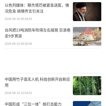
量和领土让步的提议。这份为日内瓦谈判准备
以色列媒体：穆杰塔巴被紧急送医，情
的文件提议，乌克兰军队在“和平时期”的兵
况危急 病情传言引关注
力上限为80万，而不是美国计划中提出的60
2026-08-10 08:38:43
万。该文件还表示，“领土交换谈判将从接触
台风把13吨消防车吹得左右摇晃 巨浪卷
线开始”，而不是像美国计划建议的那样，预
走9岁男孩
先确定某些地区应被承认为“事实上的俄罗斯
2026-08-10 08:36:58
领土”。此外，文件还提议乌克兰从美国获得
类似于北约第五条款的安全保障，反对美国提
出的动用在西方（主要是欧盟境内）冻结的俄
罗斯资产的提议。
中国用竹子造无人机 科技创新开启新应
俄称若乌拒绝
用
2026-08-10 13:54:02
将在前线回应
中国形成“三位一体”核打击能力