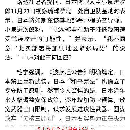
路透社记者提问，日本防卫大臣小泉进次
郎11月23日视察琉球群岛一处自卫队基地时表
示，日本将如期在该基地部署中程防空导弹。
小泉进次郎称，“此次部署有助于降低我国遭
受武装攻击的可能性，”并表示，“我不同
意‘此次部署将加剧地区紧张局势’的说
法。”中方对此有何回应？
毛宁强调，《波茨坦公告》明确规定，日
本禁止重新武装，日本“和平宪法”也确立了
专守防卫原则。然而令人警惕的是，日本近年
来大幅调整安保政策，逐年增加防卫预算，放
宽武器出口限制，谋求发展进攻性武器，图谋
放弃“无核三原则”。日本右翼势力正在极力
突破“和平宪法”的束缚，在穷兵黩武的道路
点击查看全文(剩余
33
%)