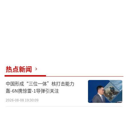
评她是在渲染危机、找借口扩军，强调“台湾
问题是中国内政，日本不应插手”。另一位前
首相石破茂也指出，历届政府都不敢这么表
态，她的言论等同于认定“台湾有事就是日本
有事”，非常危险。许多日本网民也对她表示
不满，要求她辞职。
高市早苗此举根本不是为了地区安全，而
热点新闻
是想借台海问题制造外部危机，帮助日本右翼
实现修宪扩军的野心。但她忽略了台湾是中国
中国形成“三位一体”核打击能力
不可分割的一部分，这是国际社会公认的事
轰-6N携惊雷-1导弹引关注
实，也是中日四个政治文件的核心内容。历史
2026-08-08 19:30:09
上，日本军国主义曾以“存亡危机”为借口发
动侵略战争，给亚洲各国带来深重灾难。现
在，高市早苗妄图重蹈覆辙，注定会失败。