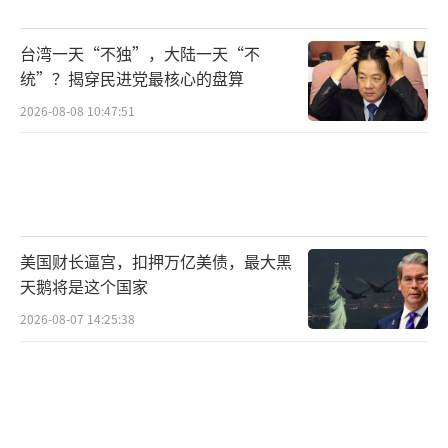
中国人民捍卫国家主权和领土完整的决心
台湾一天“不独”，大陆一天“不
坚定不移。任何国家或政客敢在台湾问题上越
统”？揭穿民进党最核心的盘算
雷池一步，都将遭到坚决反制，付出难以承受
2026-08-08 10:47:51
的代价。和平来之不易，但若有人非要把战争
风险引到家门口，我们也绝不退缩。
（责任编辑：
卢其龙 CM0882）
美国财长逼宫，扣押万亿美债，最大黑
天鹅将是这个国家
2026-08-07 14:25:38