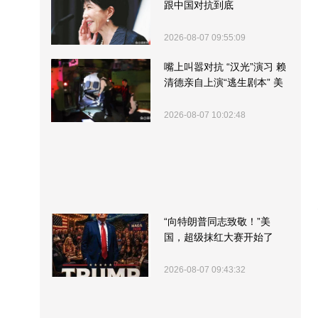
跟中国对抗到底
2026-08-07 09:55:09
嘴上叫嚣对抗 “汉光”演习 赖
清德亲自上演“逃生剧本” 美
军方围观“服务”
2026-08-07 10:02:48
“向特朗普同志致敬！”美
国，超级抹红大赛开始了
2026-08-07 09:43:32