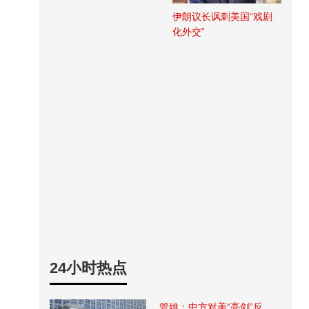
伊朗议长讽刺美国“戏剧
化外交”
24小时热点
管姚：中方对美“亮剑”反