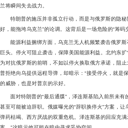
兰将瞬间失去战力。
特朗普的施压并非孤立行动，而是与俄罗斯的隐秘
好，能拖垮乌克兰”的论调。这背后是一场危险的“筹码
能源利益捆绑方面，乌克兰无人机频繁袭击俄罗斯
巨头。停火可阻止袭击，保障美国能源利益。北约东扩
为对抗俄罗斯的前哨，不如以停火换取俄方承诺，阻止
普拒绝向乌提供远程导弹，却暗示：“接受停火，就是
的威胁，也是对普京的示好。
面对特朗普的“最后通牒”，泽连斯基陷入前所未
甚至可能被迫辞职。俄媒曝光的“辞职换停火”方案，
弹药枯竭、西方厌战的双重危机。泽连斯基的回应充满
案。”这暗示他可能在暗中寻求妥协空间。