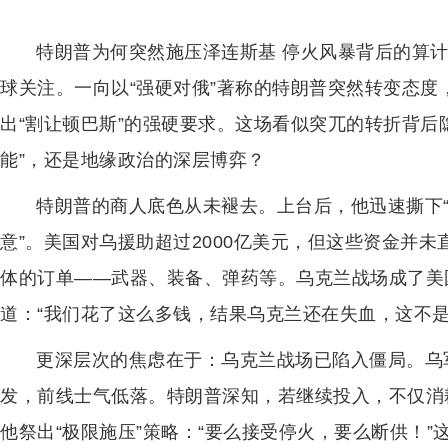
特朗普为何突然施压泽连斯基 停火风暴背后的算
球关注。一向以“强硬对俄”著称的特朗普突然转变态
出“割让顿巴斯”的强硬要求。这场看似突兀的转折背后
能”，还是地缘政治的深层博弈？
特朗普的商人底色从未褪去。上台后，他迅速撕下“
意”。美国对乌援助超过2000亿美元，但这些资金并
体的订单——武器、装备、弹药等。乌克兰战场成了美国
道：“我们花了这么多钱，结果乌克兰还在失血，这不是
更深层次的焦虑在于：乌克兰战场已陷入僵局。乌
发，前线士气低落。特朗普深知，若继续投入，不仅消
他祭出“极限施压”策略：“要么接受停火，要么断供！