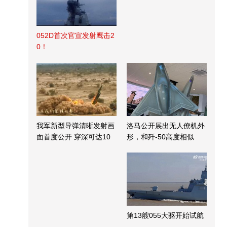
052D首次官宣发射鹰击2
0！
我军新型导弹清晰发射画
洛马公开展出无人僚机外
面首度公开 穿深可达10
形，和歼-50高度相似
米
第13艘055大驱开始试航