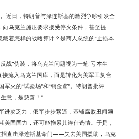
计。近日，特朗普与泽连斯基的激烈争吵引发全
度，向乌克兰施压要求接受停火条件，甚至提
隐藏着怎样的战略算计？是商人总统的“止损本
反战”伪装，将乌克兰问题视为一笔“亏本生
未直接流入乌克兰国库，而是转化为美军工复合
军火的“试验场”和“销金窟”。特朗普批评
生意，是慈善！”
军进攻乏力，俄军步步紧逼，基辅腐败丑闻频
耗美国国力，还可能拖累其连任选情。于是，
”这招直击泽连斯基命门——失去美国援助，乌克