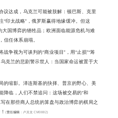
协议达成，乌克兰可能被肢解：顿巴斯、克里
注“印太战略”，俄罗斯赢得地缘缓冲。但这
沦为大国博弈的牺牲品；欧洲面临能源危机与难
，信任体系崩塌。
争视为可谈判的“商业项目”，用“止损”“筹
。乌克兰的悲剧警示世人：当国家命运被置于大
局的缩影。泽连斯基的抉择、普京的野心、美
能降临，人们不禁追问：这场被交易的“和
已写在那些商人总统的算盘与政治博弈的棋局之
计！
(
责任编辑
：
卢其龙 CM0882
)