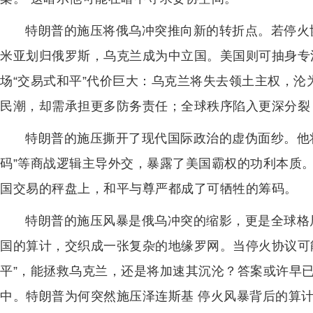
特朗普的施压将俄乌冲突推向新的转折点。若停火
米亚划归俄罗斯，乌克兰成为中立国。美国则可抽身专
场“交易式和平”代价巨大：乌克兰将失去领土主权，
民潮，却需承担更多防务责任；全球秩序陷入更深分裂
特朗普的施压撕开了现代国际政治的虚伪面纱。他将战
码”等商战逻辑主导外交，暴露了美国霸权的功利本质
国交易的秤盘上，和平与尊严都成了可牺牲的筹码。
特朗普的施压风暴是俄乌冲突的缩影，更是全球格
国的算计，交织成一张复杂的地缘罗网。当停火协议可
平”，能拯救乌克兰，还是将加速其沉沦？答案或许早
中。特朗普为何突然施压泽连斯基 停火风暴背后的算