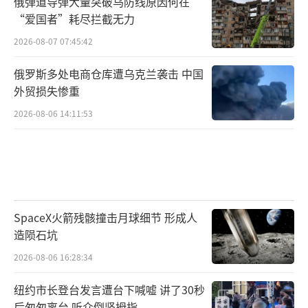
俄弹道导弹大量突破乌防线原因何在
“爱国者”耗尽拦截无力
2026-08-07 07:45:42
俄罗斯多处电商仓库遭乌克兰袭击 中国
外贸损失惨重
2026-08-06 14:11:53
SpaceX火箭残骸撞击月球细节 形成人
造陨石坑
2026-08-06 16:28:34
纽约市长登台发言遭台下喊嘘 讲了30秒
后匆匆离台 听众倒竖拇指