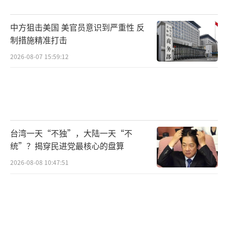
要把大量资源用到台海议题上？呼吁政府回归
中方狙击美国 美官员意识到严重性 反
民生，提出更有效的经济支持政策。
制措施精准打击
随着日本媒体的持续炒作，国际社会也开
2026-08-07 15:59:12
始关注此事。中国外交部强调，台湾是中国不
可分割的一部分，台海局势与日本无关，日本
不应炒作相关议题，更不应试图介入。同时提
醒任何外部势力不要低估中国捍卫国家主权和
台湾一天“不独”，大陆一天“不
领土完整的决心。美国、韩国等国家则呼吁各
统”？揭穿民进党最核心的盘算
方保持克制，通过对话而非渲染冲突的方式处
2026-08-08 10:47:51
理敏感问题。联合国相关机构也表示，各国应
继续遵守一个中国原则，避免采取可能加剧紧
张的举动，共同维护地区和平。