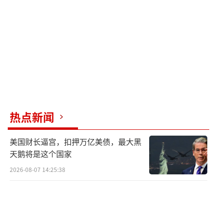
也指出，集体自卫权的行使有严格法律限
制，“台湾有事”不符合日本定义的“存亡危
机事态”。
与此同时，日本国内民众更关注民生和经
济问题。11月中旬，日本总务省发布的数据显
示，10月核心CPI同比上涨3.2%，食品和能源
价格持续走高，生活成本压力日益加重。失业
热点新闻
率略升不降，年轻人就业困境没有实质改善。
美国财长逼宫，扣押万亿美债，最大黑
这些问题在网络上的讨论热度远超台海议题。
天鹅将是这个国家
一些地方议员也公开发声，认为政府应把
2026-08-07 14:25:38
精力放在改善经济和解决民生问题上，而不是
不断炒作外部冲突。他们在地方议会会议上询
问政府：为什么在国内问题突出的情况下，还