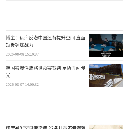
博主：远海反潜中国还有提升空间 直面
短板锤炼战力
2026-08-08 15:10:37
韩国被爆性贿赂世预赛裁判 足协丑闻曝
光
2026-08-07 14:00:32
印度暴发罕见传染病 22名儿童不幸遇难