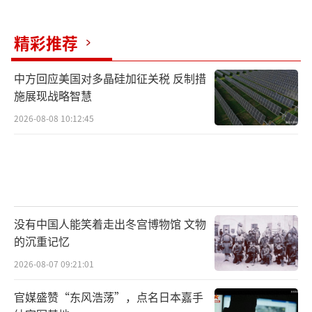
这次日本媒体炒作“台海参战民调”，不
仅因数据混乱引发质疑，也让人看出某些势力
精彩推荐
有意借机介入台海事务。从网友的反应到民众
对经济困境的关注都表明，大多数日本人并不
中方回应美国对多晶硅加征关税 反制措
想让国家卷入外部冲突。台海和平关系着整个
施展现战略智慧
地区的利益，制造紧张、恶意炒作只会破坏稳
2026-08-08 10:12:45
定的局面。日本政府应尊重历史和现实，坚持
一个中国原则，把精力放回国内民生和经济发
展，推动中日关系走向健康稳定。未来，只有
各方保持冷静，通过沟通协商解决分歧，才能
真正维护台海与周边地区的和平发展。
没有中国人能笑着走出冬宫博物馆 文物
的沉重记忆
（责任编辑：卢其龙 CM0882）
2026-08-07 09:21:01
官媒盛赞“东风浩荡”，点名日本嘉手