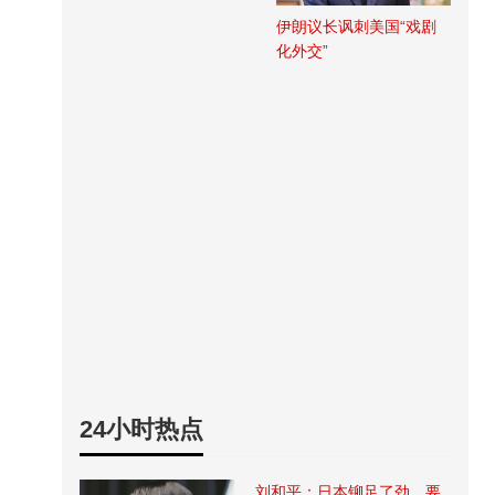
伊朗议长讽刺美国“戏剧
化外交”
24小时热点
刘和平：日本铆足了劲，要