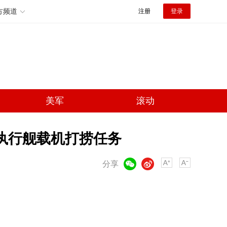
方频道
注册
登录
美军
滚动
 执行舰载机打捞任务
微信
微博
分享