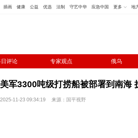
插画
健康
公益
优选
法制
守艺中华
应急中国
更多
地
每日评论
专家观点
俄乌
美军3300吨级打捞船被部署到南海
2025-11-23 09:34:19
来源：
国平视野