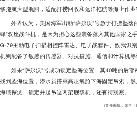
够拖航大型舰船，适配打捞回收和远洋拖航等海上作业
外界认为，美国海军出动“萨尔沃”号急于打捞坠落的MH
蜂”双座战斗机，是因为担心这些装备落入其他国家之手。F
G-79主动电子扫描相控阵雷达、电子战套件、敌我识别
机则配备了敏感的传感器、对抗措施、通信和计算机等
如果“萨尔沃”号成功锁定坠海位置，其40吨的后
找到坠海位置，潜水员搭乘高压氧舱下海固定吊索，然
海域探测、锁定并起吊这两架舰载机，还有待观察。
(
责任编辑
：
张蕾 TT