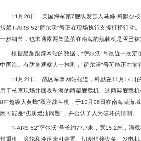
11月20日，美国海军第7舰队发言人马修·科默少
捞船T-ARS 52“萨尔沃”号正在现场执行支援打捞行
一步细节，也未透露两架坠落在南海的舰载机是否已被
根据船舶跟踪网站的数据，“萨尔沃”号最近一次定
中国海。有防务观察人士推测，“萨尔沃”号可能正在
11月21日，战区军事网站报道，科默在11月14
用于核查现场并回收坠海的两架舰载机。这两架舰载机分别是
8F“超级大黄蜂”双座战斗机，于10月26日在南海某
因可能是“劣质燃油问题”，并否认了人为破坏的猜测。
T-ARS 52“萨尔沃”号长约77.7米，宽15.2
起重机、滚轮和液压牵引装置、切割焊接设备、发电机