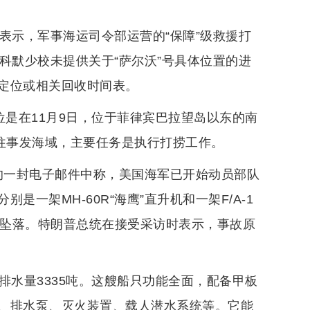
校表示，军事海运司令部运营的“保障”级救援打
动。科默少校未提供关于“萨尔沃”号具体位置的进
定位或相关回收时间表。
位是在11月9日，位于菲律宾巴拉望岛以东的南
前往事发海域，主要任务是执行打捞工作。
日的一封电子邮件中称，美国海军已开始动员部队
一架MH-60R“海鹰”直升机和一架F/A-1
海域坠落。特朗普总统在接受采访时表示，事故原
米，满载排水量3335吨。这艘船只功能全面，配备甲板
、排水泵、灭火装置、载人潜水系统等。它能