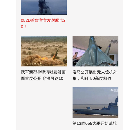
052D首次官宣发射鹰击2
0！
我军新型导弹清晰发射画
洛马公开展出无人僚机外
面首度公开 穿深可达10
形，和歼-50高度相似
米
第13艘055大驱开始试航