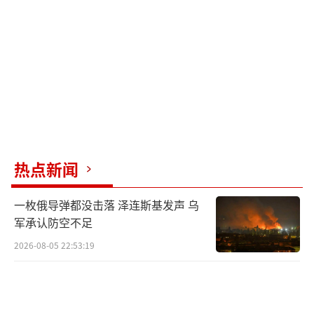
持，但西方持续加压的制裁网络使伊朗经济困
境难以化解。核问题僵局进一步压缩德黑兰的
外交空间。外部压力正在悄然改变伊朗社会的
政治生态，民众开始将生活水平下降与政府外
交政策联系起来，这种认知转变可能对未来政
治走向产生深远影响。
目前，伊朗处于关键十字路口，国际社会
热点新闻
施压、经济社会矛盾激化以及政治精英分歧公
一枚俄导弹都没击落 泽连斯基发声 乌
开化，使得哈梅内伊政权面临前所未有的治理
军承认防空不足
挑战。哈塔米的发声如同一面镜子，映照出这
2026-08-05 22:53:19
个古老国度正在经历的深刻变革。伊朗的未来
不仅关系到地区稳定，更牵动着每个伊朗普通
人的命运。
（责任编辑：张蕾 TT0001）