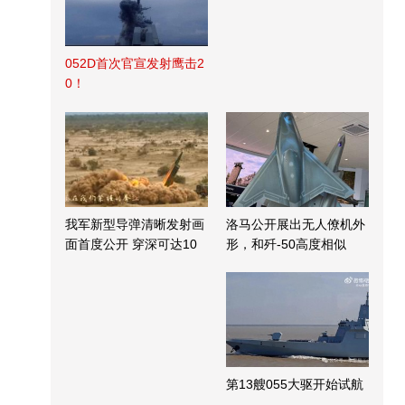
052D首次官宣发射鹰击2
0！
我军新型导弹清晰发射画
洛马公开展出无人僚机外
面首度公开 穿深可达10
形，和歼-50高度相似
米
第13艘055大驱开始试航