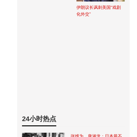
伊朗议长讽刺美国“戏剧
化外交”
24小时热点
张维为、唐湘龙：日本最不