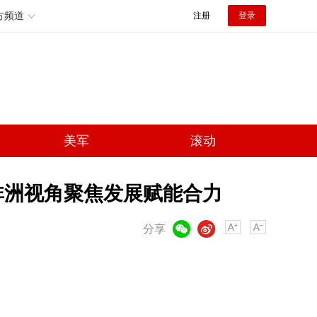
方频道
注册
登录
美军
滚动
 非洲视角聚焦发展赋能合力
微信
微博
分享