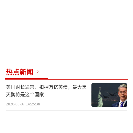
报告的核心关注点之一是中国武器在冲突
中完成的首次成体系实战验证。报告特别提及
霹雳-15超视距空空导弹、红旗-9远程防空系统
和歼-10C战斗机，这些装备在冲突中展现出成
熟的实战性能。从实战表现来看，中国武器的
优势体现在体系化作战能力、精准打击与低附
带损伤以及可靠性与适应性。
热点新闻
此外，报告披露，2019至2023年间，巴基
斯坦82%的进口武器来自中国，这种长期合作
美国财长逼宫，扣押万亿美债，最大黑
使巴军熟悉并深度适配中国装备体系。战后不
天鹅将是这个国家
久，阿塞拜疆和印度尼西亚分别订购了“枭
2026-08-07 14:25:38
龙”战机和歼-10C，显示中国武器在国际市场
上的认可度提升。