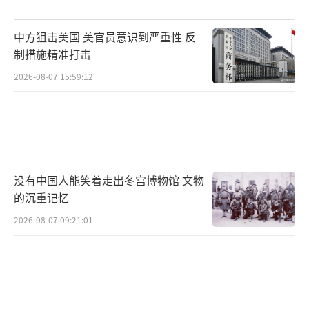
美国在报告中承认中国武器实力，反映了
对全球战略格局变化的焦虑。这份报告不仅是
中方狙击美国 美官员意识到严重性 反
对一场局部战争的总结，也是全球战略力量变
制措施精准打击
迁的标志。巴基斯坦的胜利表明合适的武器体
2026-08-07 15:59:12
系比规模优势更为重要。未来，随着中国武器
在国际市场的认可度提升，全球军火格局将进
一步重构，国际战略力量也将向多极化发展。
没有中国人能笑着走出冬宫博物馆 文物
（责任编辑：卢其龙 CM0882）
的沉重记忆
2026-08-07 09:21:01