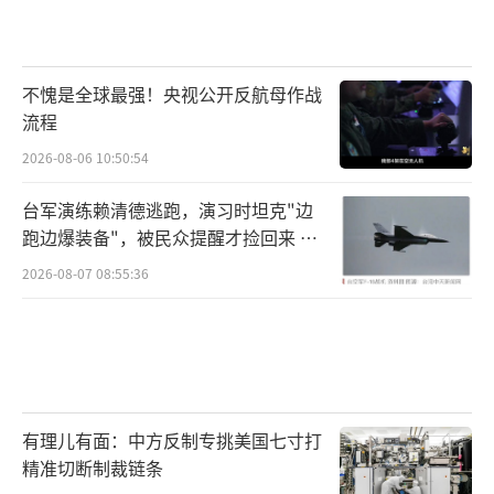
不愧是全球最强！央视公开反航母作战
流程
2026-08-06 10:50:54
台军演练赖清德逃跑，演习时坦克"边
跑边爆装备"，被民众提醒才捡回来 演
习状况频出引发关注
2026-08-07 08:55:36
有理儿有面：中方反制专挑美国七寸打
精准切断制裁链条