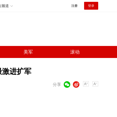
方频道
注册
登录
美军
滚动
最激进扩军
微信
微博
分享