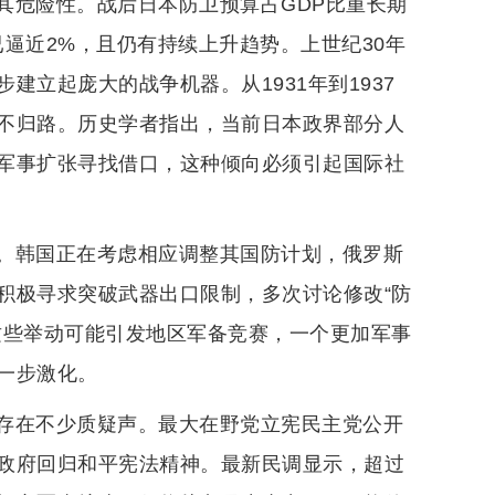
其危险性。战后日本防卫预算占GDP比重长期
逼近2%，且仍有持续上升趋势。上世纪30年
立起庞大的战争机器。从1931年到1937
不归路。历史学者指出，当前日本政界部分人
军事扩张寻找借口，这种倾向必须引起国际社
。韩国正在考虑相应调整其国防计划，俄罗斯
积极寻求突破武器出口限制，多次讨论修改“防
这些举动可能引发地区军备竞赛，一个更加军事
一步激化。
存在不少质疑声。最大在野党立宪民主党公开
政府回归和平宪法精神。最新民调显示，超过