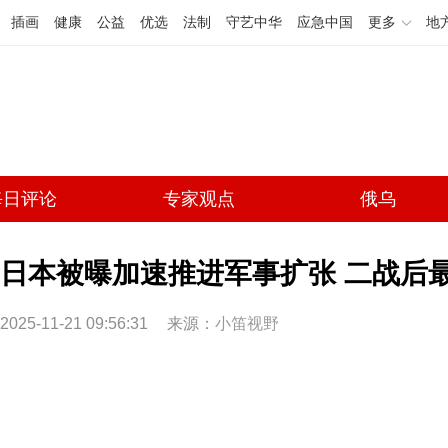
插画
健康
公益
优选
法制
守艺中华
应急中国
更多
地
每日评论
专家观点
俄乌
日本被曝加速推进军事扩张 二战后
2025-11-21 09:56:31
来源：
小笛视野