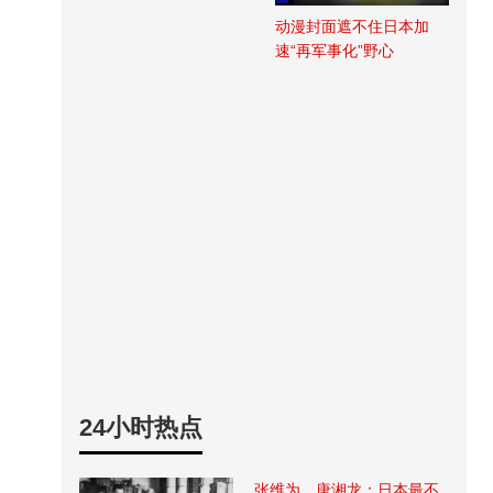
动漫封面遮不住日本加
速“再军事化”野心
24小时热点
张维为、唐湘龙：日本最不