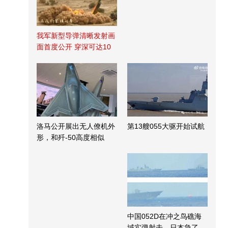
我军新型导弹清晰发射画
面首度公开 穿深可达10
米
洛马公开展出无人僚机外
第13艘055大驱开始试航
形，和歼-50高度相似
中国052D在冲之鸟礁海
域实弹射击，日本急了