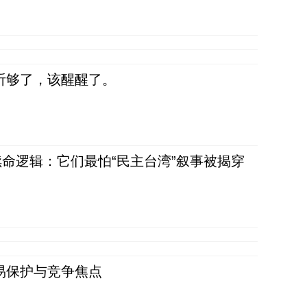
听够了，该醒醒了。
命逻辑：它们最怕“民主台湾”叙事被揭穿
易保护与竞争焦点