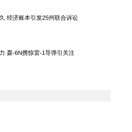
久 经济账本引发25州联合诉讼
 轰-6N携惊雷-1导弹引关注