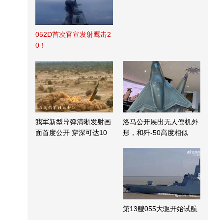
052D首次官宣发射鹰击2
0！
我军新型导弹清晰发射画
洛马公开展出无人僚机外
面首度公开 穿深可达10
形，和歼-50高度相似
米
第13艘055大驱开始试航