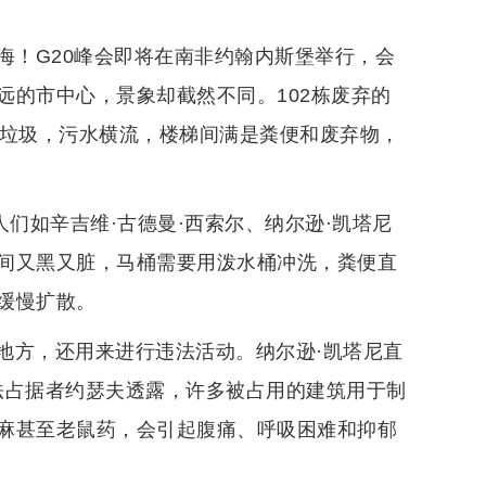
近海！G20峰会即将在南非约翰内斯堡举行，会
远的市中心，景象却截然不同。102栋废弃的
了垃圾，污水横流，楼梯间满是粪便和废弃物，
人们如辛吉维·古德曼·西索尔、纳尔逊·凯塔尼
间又黑又脏，马桶需要用泼水桶冲洗，粪便直
缓慢扩散。
地方，还用来进行违法活动。纳尔逊·凯塔尼直
非法占据者约瑟夫透露，许多被占用的建筑用于制
麻甚至老鼠药，会引起腹痛、呼吸困难和抑郁