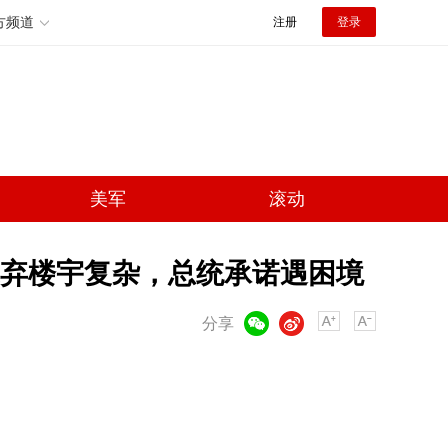
方频道
注册
登录
美军
滚动
弃楼宇复杂，总统承诺遇困境
微信
微博
分享