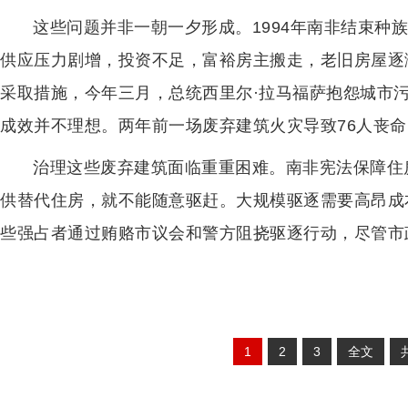
这些问题并非一朝一夕形成。1994年南非结束种
供应压力剧增，投资不足，富裕房主搬走，老旧房屋逐
采取措施，今年三月，总统西里尔·拉马福萨抱怨城市污
成效并不理想。两年前一场废弃建筑火灾导致76人丧
治理这些废弃建筑面临重重困难。南非宪法保障住
供替代住房，就不能随意驱赶。大规模驱逐需要高昂成
些强占者通过贿赂市议会和警方阻挠驱逐行动，尽管市
1
2
3
全文