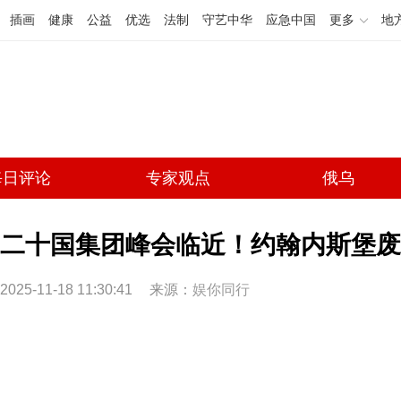
插画
健康
公益
优选
法制
守艺中华
应急中国
更多
地
每日评论
专家观点
俄乌
二十国集团峰会临近！约翰内斯堡废
2025-11-18 11:30:41
来源：
娱你同行