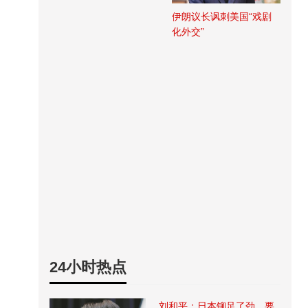
伊朗议长讽刺美国“戏剧
化外交”
24小时热点
刘和平：日本铆足了劲，要