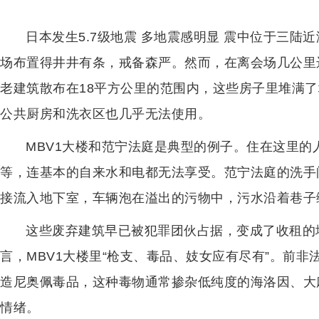
日本发生5.7级地震 多地震感明显 震中位于三陆
场布置得井井有条，戒备森严。然而，在离会场几公里
老建筑散布在18平方公里的范围内，这些房子里堆满
公共厨房和洗衣区也几乎无法使用。
MBV1大楼和范宁法庭是典型的例子。住在这里的
等，连基本的自来水和电都无法享受。范宁法庭的洗手
接流入地下室，车辆泡在溢出的污物中，污水沿着巷子
这些废弃建筑早已被犯罪团伙占据，变成了收租的
言，MBV1大楼里“枪支、毒品、妓女应有尽有”。前
造尼奥佩毒品，这种毒物通常掺杂低纯度的海洛因、大
情绪。