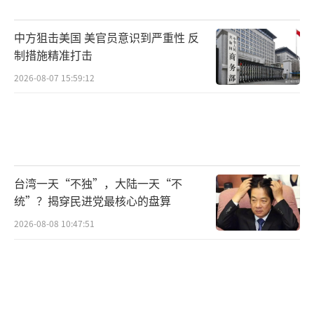
埔寨“太子集团”联合发起制裁。韩国也在一
中方狙击美国 美官员意识到严重性 反
韩国公民遇害后启动紧急措施。本月2日，韩国
制措施精准打击
和新加坡领导人宣布两国将双边关系升格
2026-08-07 15:59:12
为“战略伙伴关系”，并将共同打击网络诈骗
等跨国犯罪。韩国和柬埔寨警方还在金边签署
谅解备忘录，成立联合工作组，合作打击针对
韩国公民的网络诈骗等跨国犯罪活动。中国、
柬埔寨、老挝、缅甸、泰国和越南六国执法部
台湾一天“不独”，大陆一天“不
门也签署了成果性文件，各方将联合打击跨国
统”？揭穿民进党最核心的盘算
电信网络诈骗犯罪。FBI特工已对缅甸两窝点出
2026-08-08 10:47:51
手 打击跨国诈骗！
（责任编辑：卢其龙 CM0882）