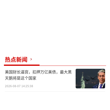
于加密货币投资骗局的受害者求助。
华盛顿联邦检察官办公室有权起诉外国被
告并查封其境外资产。联邦检察官珍妮呼吁美
国企业也参与到这项行动中来，通过公私合作
确保美国基础设施的安全，防止民众被欺骗。
诈骗分子利用人工智能深度伪造技术等新
技术提高诈骗手段的可信度，并利用加密货币
热点新闻
等方式帮助洗钱，使有关部门更难追踪其非法
美国财长逼宫，扣押万亿美债，最大黑
所得。东南亚诈骗中心的跨国性质加上地方官
天鹅将是这个国家
员的腐败，使得执法部门很难对其进行有效打
2026-08-07 14:25:38
击。当一个诈骗中心被查封后，诈骗团伙会迅
速转移窝点继续作案。
近期，美国和英国对涉电诈跨国集团——柬