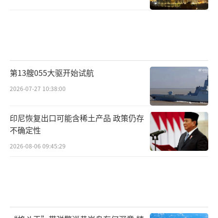
尽管各国在核武器问题上各有立场，但加
强全球合作是避免核风险的关键。无论是美国
还是我国，抑或是像日本这样的非核国家，只
有通过开放对话和合作，才能在核武器问题上
第13艘055大驱开始试航
获得真正的安全感。我们应积极推动国际核裁
2026-07-27 10:38:00
军进程，让核武器真正成为历史的遗物，而非
未来冲突的种子。
印尼恢复出口可能含稀土产品 政策仍存
不确定性
问题来了：究竟人类文明的发展方向是什
么？如果我们继续在核武器上投入巨大资源，
2026-08-06 09:45:29
而非解决全球贫困和气候变化等更为迫切的问
题，这将是对我们智慧的重大挑战。作为一个
整体，全人类应该共同努力，让核科技服务于
和平与发展，而不是毁灭和战争。