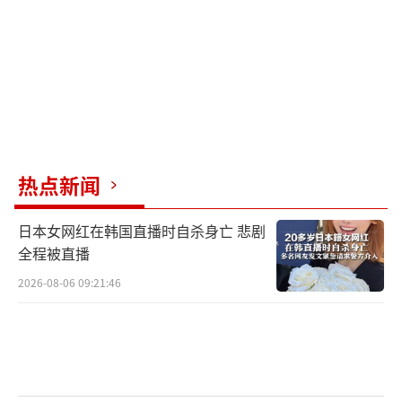
量依然不容小觑。比如，我国的东风系列导
弹，特别是东风-41和东风-5B导弹，能对全球
任意目标进行精准打击，展示了其在核打击技
术上的先进性。
谈到日本，情况就完全不同了。作为二战
的战败国，日本在国际条约的限制下，禁止拥
热点新闻
有核武器。虽然坊间一直有传言称日本秘密进
日本女网红在韩国直播时自杀身亡 悲剧
行核武器研发，但这些说法大多没有实质证据
全程被直播
支持。日本的核电技术发达到足以在短时间内
2026-08-06 09:21:46
具备制造核武器的能力，这让一些国家保持警
惕。
对于我国的核战略，我国一直强调其核武
器是用于防御而非侵略。我国的政策是“不首