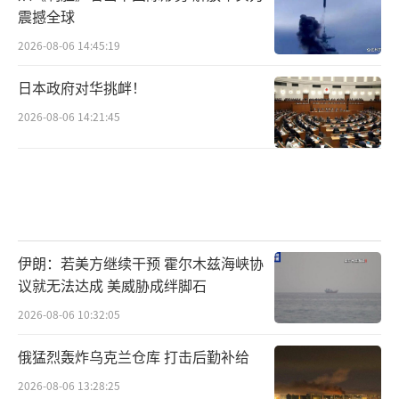
和人道主义问题。
震撼全球
当核爆炸发生时，不仅会带来直接的死亡
2026-08-06 14:45:19
和破坏，还会产生长期的辐射后果，让幸存者
日本政府对华挑衅！
及其后代长期受害。因此，尽管核武器在某种
2026-08-06 14:21:45
意义上维持了和平，但我们更应认识到彻底消
除核武器的必要性。
当今的国际社会正在逐步走向多极化，核
武器的扩散风险值得警惕。恐怖分子和不法国
伊朗：若美方继续干预 霍尔木兹海峡协
家若获得核武器，将可能威胁全球安全。因
议就无法达成 美威胁成绊脚石
此，各国应加强核扩散防控，确保核材料的安
2026-08-06 10:32:05
全保管和使用。此外，国际社会需要建立更加
严格的核不扩散条约，确保新的核武器技术不
俄猛烈轰炸乌克兰仓库 打击后勤补给
落入不法之徒手中。
2026-08-06 13:28:25