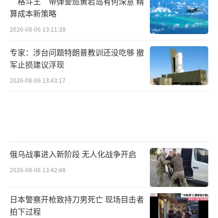
“格斗王”带弹警巡黄岩岛有何深意 精
算成本新策略
核武科技的发展可能会给我们带来更多的
可能性。或许通过技术创新，我们能找到新的
2026-08-06 13:11:38
方式控制和减少核武器的威胁。科学不应仅是
专家：涉台问题特朗普教训还没吃够 撤
为毁灭服务，更应该为文明进步和人类福祉开
军止损建议浮现
拓新的道路。在科技发展的光明前景中，核武
2026-08-06 13:43:17
器或许最终会成为过去的一个教训，而不是未
来的威胁。
总之，中美日核武器数量的差距不仅反映
了各国的军事力量对比，更揭示了世界格局的
俄乌战事进入新阶段 无人化战争开启
复杂性。我们在关注这些数据时，不能忽视它
2026-08-06 13:42:48
们背后的深层次问题和社会影响。通过更加理
性和负责任的态度，我们或许能找到一条通向
日本警察开枪致持刀男死亡 现场目击者
和平与安全的道路。
拍下过程