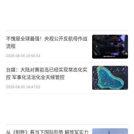
所处的国际位置使得它成为核大国保护伞下的
重要一环。第十段：随着时代的发展，核武器
的技术也在不断进步。
不愧是全球最强！央视公开反航母作战
美国和我国都在积极更新和开发新的核武
流程
器类型，如美国的B61–12、B61–13核弹和AG
2026-08-06 10:50:54
M-181LRSO导弹，以及我国的东风-41等。
台媒：大陆对黄岩岛已经实现常态化实
这些新型核武器不仅威力更大，打击精度
控 军事化法治化全天候管控
更高，同时也更难以被对方的防御系统拦截，
2026-08-06 14:47:02
这使得世界各国在核战略上的博弈变得更加复
杂。
虽然日本被原子弹攻击是其应有的报应，
但我们或许并不应该忽略核武器所带来的道德
从《制胜》看当下国际形势 解放军实力