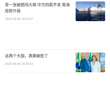
菲一张破图闯大祸 中方四箭齐发 南海
先使用核武器”，这与其他核大国的战略有所
局势升级
不同。我国的核发展重点在于维护国家安全与
2026-08-06 10:41:07
世界和平，而非开启军备竞赛。通过这种策
略，我国展示了其在国际安全框架中的负责任
态度。
尽管核武器在国际政治中起到重要的威慑
这两个大国，真撕破脸了
作用，但我们也不得不面对其潜在的危险。核
2026-08-06 16:30:51
爆炸会释放大量辐射，导致环境污染和健康危
害。核武器还会产生巨大的冲击波和高温，使
得建筑物和基础设施瞬间毁灭，造成人员伤
亡。这些潜在威胁使得各国在发展核武器时必
须谨慎对待。
美国和我国在核武器数量上的竞争并非孤