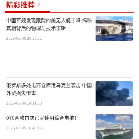
精彩推荐
立的事件，反映了双方在军事和政治上的博
弈。美国频繁公布核武器数量的数据，恐怕不
中国军舰发现跟踪的美无人艇了吗 揭秘
真相背后的物理与技术逻辑
只是单纯的信息披露，更有可能是一种战略手
段，旨在迷惑对手或试探其他国家的反应。而
2026-08-06 20:53:51
我国在保持核武器数量增长的同时，更注重提
升核力量的质量和打击精度，这种质量上的提
升让我国在国际军事格局中拥有了更大的话语
权。
俄罗斯多处电商仓库遭乌克兰袭击 中国
外贸损失惨重
核武器虽然可怕，但在某种程度上也维持
了当前的国际和平。正是由于这些杀伤力巨大
2026-08-06 14:11:53
的武器，才使得多个核大国忌惮彼此直接发生
076两攻首次官宣使用综合电推！
冲突，而选择通过外交途径解决争端。对于日
2026-08-05 10:46:13
本这样的国家，虽然被禁止拥有核武器，但其