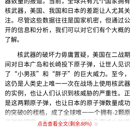
器数量的报道。当前，全球共有九个国家拥有
核武器，美国、我国和日本的差距让人尤其关
注。尽管这些数据往往是国家机密，但通过公
开的信息和分析，我们可以对它们有个大概的
了解。
核武器的破坏力毋庸置疑，美国在二战期
间对日本广岛和长崎投下原子弹，让世人见识
了“小男孩”和“胖子”的巨大威力。至今，
这仍是人类史上唯一一次在战场上使用核武器
的实例，也让人们认识到核威胁的严重性。正
是这两颗原子弹，也让日本的原子弹数量成功
的突破0的桎梏，成了全球唯一一个拥有-2颗原
子弹的国家。在大规模战争爆发几率减少的现
点击查看全文(剩余
86
%)
代，核武器更多地被视作一种威慑手段，起到