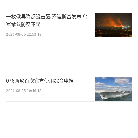
公布的录音中，清晰出现了他与部分嫌疑人的
一枚俄导弹都没击落 泽连斯基发声 乌
对话声音。他的前顾问也赫然列在嫌疑人名单
军承认防空不足
之上。
2026-08-05 22:53:19
面对如此严峻的挑战，泽连斯基的处置可
谓雷厉风行。在公开讲话中，他毫不留情地指
出“司法部长和能源部长不能再待在他们的位
子上了”。乌总理斯维里坚科迅速跟进，向议
076两攻首次官宣使用综合电推！
会递交了解职动议，两位部长也“配合”地递
2026-08-05 10:46:13
交了辞呈。整套流程宛如一场精心策划的“闪
电战”。
泽连斯基此举意图非常明确：平息民愤，
净化队伍，回应外援。战争是对一个国家治理