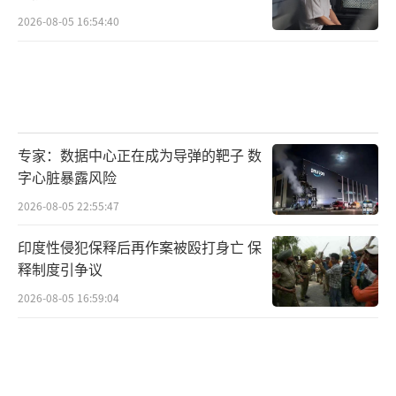
的试金石。这场腐败风暴给乌克兰乃至国际社
2026-08-05 16:54:40
会留下了沉重的思考：如何在对效率的迫切需
求与对廉洁的底线要求之间取得平衡？商业与
政治之间的模糊地带极易成为腐败滋生的温
床。即使是在战时，这种关联网络依然在发挥
作用。
专家：数据中心正在成为导弹的靶子 数
字心脏暴露风险
泽连斯基的果断处置短期内会带来阵痛，
2026-08-05 22:55:47
甚至可能引发权力结构的震荡。但从长远看，
这或许是乌克兰在战后实现真正重生必须经历
印度性侵犯保释后再作案被殴打身亡 保
释制度引争议
的痛苦蜕变。一个无法根除腐败的国家难以在
2026-08-05 16:59:04
未来的欧洲格局中立足。乌克兰战场上的炮火
仍在轰鸣，而内部的这场“反腐之战”同样不
容小觑。
（责任编辑：卢其龙 CM0882）