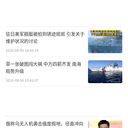
驻日美军舰艇被拍到锈迹斑斑 引发关于
维护状况的讨论
2026-08-05 16:43:14
菲一张破图闯大祸 中方四箭齐发 南海
局势升级
2026-08-06 10:41:07
俄称乌无人机袭击俄度假地，径直冲向