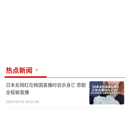
不足，老百姓在黑暗中坚守，在寒冷中企盼黎
明。而本应用于修复电网、保障民生的巨额资
金却被这些“蛀虫”中饱私囊。这种行径无异
于在背后捅了前线将士和全体国民一刀。
尤为引人注目的是，案件中牵扯出的关键
人物——铁木尔·明季奇。他曾是泽连斯基从事
喜剧演艺事业时期的生意伙伴。调查人员怀疑
热点新闻
他在窝案中扮演了“主谋”的角色。这层关系
日本女网红在韩国直播时自杀身亡 悲剧
的曝光无疑给泽连斯基的个人声誉及其执政团
全程被直播
队的纯洁性蒙上了一层厚重的阴影。
2026-08-06 09:21:46
虽然两位部长目前尚未被正式提起反腐指
控，但司法部长加卢先科已被怀疑从中收
受“个人好处”。更实锤的证据是在反腐部门