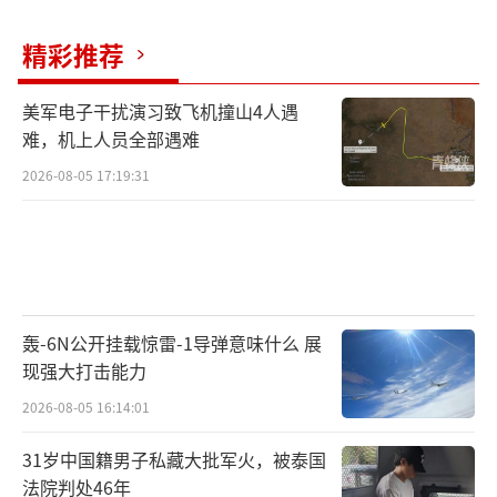
体系的极限压力测试。任何内部的腐败和低效
都可能成为导致全线崩溃的“阿喀琉斯之
精彩推荐
踵”。清除蛀虫，尤其是在关键能源岗位上的
蛀虫，是维持战争机器持续运转的必要之举。
美军电子干扰演习致飞机撞山4人遇
难，机上人员全部遇难
然而，这番“断腕”的背后也透露出泽连
2026-08-05 17:19:31
斯基深陷的困境。一方面，他要应对外部强
敌；另一方面，他不得不分出巨大精力来清理
内部顽疾。这起案件表明，乌克兰建国以来所
累积的系统性腐败问题并未因战争的到来而消
散，反而在特定领域变得更加猖獗和隐蔽。
轰-6N公开挂载惊雷-1导弹意味什么 展
现强大打击能力
两位部长的下台并不意味着案件的终结，
2026-08-05 16:14:01
反而可能是一场更深度整顿的开始。后续的调
31岁中国籍男子私藏大批军火，被泰国
查和审判将成为检验乌克兰司法是否真正独立
法院判处46年