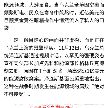
能源领域，大肆蚕食。当乌克兰全境因空袭而
频繁断电、民众在寒冬中煎熬时，近亿美元的
巨额资金竟在暗箱操作中悄然流入了私人的口
袋。
这一触目惊心的画面并非虚构，而是正在
乌克兰上演的残酷现实。11月12日，乌克兰总
统泽连斯基通过视频讲话，以罕见的强硬姿态
宣布司法部长加卢先科和能源部长格林丘克即
刻去职。原因在于他们深陷一场高达近1亿美元
的能源腐败窝案。泽连斯基面色凝重地指出，
这种在战争时期发生在能源领域的腐败“绝对
不可接受”。
此言一出，举世哗然。两位部级高官在战
点击查看全文(剩余
79
%)