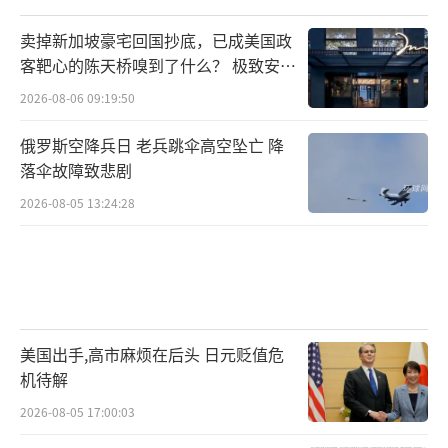
卖掉新加坡豪宅回国抄底，已成美国政
客靶心的陈天桥嗅到了什么？ 极致安全
的追寻
2026-08-06 09:19:50
俄罗斯空降兵日 老兵跳伞高空坠亡 降
落伞故障致悲剧
2026-08-05 13:24:28
美国出手,高市麻烦在后头 日元贬值危
机待解
2026-08-05 17:00:03