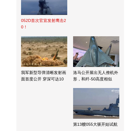
052D首次官宣发射鹰击2
0！
我军新型导弹清晰发射画
洛马公开展出无人僚机外
面首度公开 穿深可达10
形，和歼-50高度相似
米
第13艘055大驱开始试航