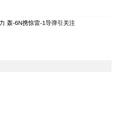
 轰-6N携惊雷-1导弹引关注