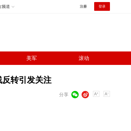
方频道
注册
登录
美军
滚动
线反转引发关注
微信
微博
分享