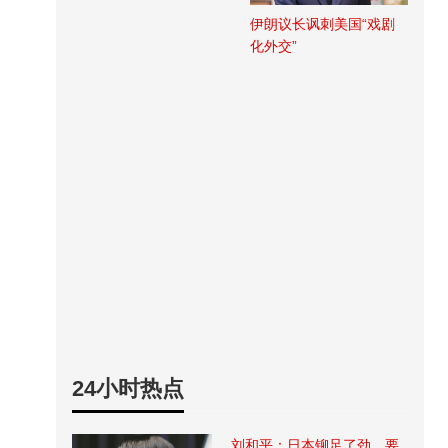
伊朗议长讽刺美国“戏剧
化外交”
24小时热点
刘和平：日本铆足了劲，要