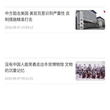
育、医疗、文化等多个领域，让台湾同胞在大
中方狙击美国 美官员意识到严重性 反
陆发展能享受到同等待遇。大陆发布的台湾地
制措施精准打击
区高清图也被解读为最温柔的官宣，展示了两
2026-08-07 15:59:12
岸不可分割的整体。
越来越多台湾同胞选择来大陆发展生活，
有人在这里创业实现梦想，有人凭实力站稳脚
跟，还有人定居感受大陆的烟火气。他们用亲
没有中国人能笑着走出冬宫博物馆 文物
身经历打破谣言，告诉身边人大陆充满机遇和
的沉重记忆
温暖。两岸经济互补性强，合作潜力巨大，在
2026-08-07 09:21:01
全球经济复苏乏力的当下，加强合作对双方都
有利。
国民党新领导集体把维护两岸和平当成重