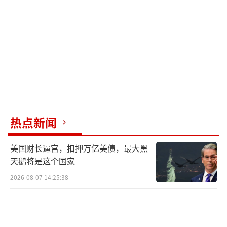
站台，打破了内斗严重的谣言。朱立伦卸任时
连带211名干部辞职，外界猜测他在使绊子，但
就职仪式上朱立伦号召全力支持郑丽文，谣言
不攻自破。
面对两岸局势，郑丽文提到需要全方位的
战略，洪秀柱则给出四字忠告：“交流共
赢”。她认为两岸之间的很多矛盾源于交流太
热点新闻
少，误解太多。洪秀柱主张多搭沟通桥梁，让
美国财长逼宫，扣押万亿美债，最大黑
同胞们多走动、多接触，才能打破偏见。网友
天鹅将是这个国家
纷纷点赞这一观点，认为这才是务实操作。
2026-08-07 14:25:38
近期，两岸关系的大环境正在悄悄变化，
外部势力插手台海事务的空间越来越小。大陆
出台了一系列惠台政策，覆盖就业、创业、教