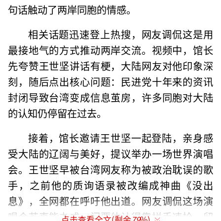
句话触动了两岸同胞的情感。
相关话题迅速登上热搜，网友调侃这是用
最接地气的方式推动两岸交流。视频中，馆长
先夸赞王世坚讲话有梗，大陆网友对他印象深
刻，随后点出核心问题：民进党十年来的资讯
封闭导致台湾变成信息茧房，许多同胞对大陆
的认知仍停留在过去。
接着，馆长邀请王世坚一起登陆，亲身感
受大陆的辽阔与美好，提议举办一场世界演唱
会。王世坚早被台湾网友称为被政治耽误的歌
手，之前他的质询语录被改编成神曲《没出
息》，全网都在呼吁他出道。网友调侃这场演
唱会若真能办成，门票估计得靠拼手速抢，留
点击查看全文(剩余
79
%)