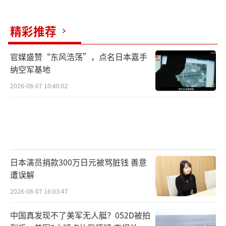
要方向，前辈们站台支持展现团结姿态。加上
馆长这样的民间力量积极搭线，这些积极因素
精彩推荐
正在推动两岸关系朝着缓和向好的方向发展。
尽管两岸分隔已久，但同根同源、同文同种的
官媒盛赞“东风浩荡”，点名日本嘉手
亲情是割不断的。从老兵赴大陆寻亲到两岸青
纳空军基地
年携手创业，从海峡两岸婚姻到学子同窗共
2026-08-07 10:40:02
读，这些故事都在诉说着两岸同胞无法分割的
联系。
馆长的邀约之所以能引发共鸣，是因为大
家都明白，打破误解的最好方式就是多交流、
日本演员捐款300万日元被骂脏钱 善意
多接触。如果王世坚真能应邀而来，亲身感受
遭误解
大陆的发展速度和人文温度，说不定真能收获
2026-08-07 16:03:47
意外惊喜。现在的两岸关系正如网友所
中国真发现不了美军无人艇？052D被拍
说，“万事俱备，只欠交流”。大陆敞开大