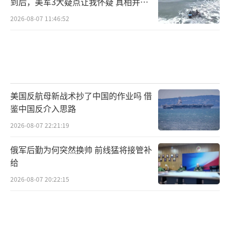
到后，美军3大疑点让我怀疑 真相并非
门，政策红利不断，台湾岛内越来越多同胞渴
如此
2026-08-07 11:46:52
望了解真实的大陆，国民党也展现出团结的姿
态，准备扛起交流的责任。
“总有一天我们会回家的”，馆长的这句
话不仅是个人心声，更是无数两岸同胞的共同
美国反航母新战术抄了中国的作业吗 借
期盼。回家的路或许会有曲折，但只要坚持相
鉴中国反介入思路
互尊重、平等相待，用对话代替对抗，用交流
2026-08-07 22:21:19
增进互信，用合作实现共赢，一定能打破所有
隔阂，拉近心灵距离。这条路上，有每一位热
俄军后勤为何突然换帅 前线猛将接管补
给
爱和平、期盼团圆的两岸同胞。相信不久的将
2026-08-07 20:22:15
来，更多台湾同胞会踏上大陆的土地，感受这
里的美好与温暖。终有一天，海峡两岸的同胞
会彻底打破阻隔，迎来真正的团圆。