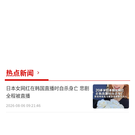
站台，打破了内斗严重的谣言。朱立伦卸任时
连带211名干部辞职，外界猜测他在使绊子，但
就职仪式上朱立伦号召全力支持郑丽文，谣言
不攻自破。
面对两岸局势，郑丽文提到需要全方位的
战略，洪秀柱则给出四字忠告：“交流共
赢”。她认为两岸之间的很多矛盾源于交流太
热点新闻
少，误解太多。洪秀柱主张多搭沟通桥梁，让
日本女网红在韩国直播时自杀身亡 悲剧
同胞们多走动、多接触，才能打破偏见。网友
全程被直播
纷纷点赞这一观点，认为这才是务实操作。
2026-08-06 09:21:46
近期，两岸关系的大环境正在悄悄变化，
外部势力插手台海事务的空间越来越小。大陆
出台了一系列惠台政策，覆盖就业、创业、教