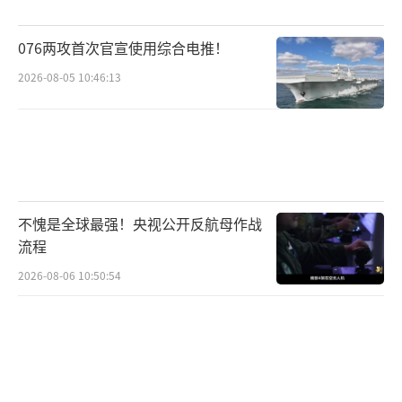
育、医疗、文化等多个领域，让台湾同胞在大
076两攻首次官宣使用综合电推！
陆发展能享受到同等待遇。大陆发布的台湾地
2026-08-05 10:46:13
区高清图也被解读为最温柔的官宣，展示了两
岸不可分割的整体。
越来越多台湾同胞选择来大陆发展生活，
有人在这里创业实现梦想，有人凭实力站稳脚
跟，还有人定居感受大陆的烟火气。他们用亲
不愧是全球最强！央视公开反航母作战
身经历打破谣言，告诉身边人大陆充满机遇和
流程
温暖。两岸经济互补性强，合作潜力巨大，在
2026-08-06 10:50:54
全球经济复苏乏力的当下，加强合作对双方都
有利。
国民党新领导集体把维护两岸和平当成重