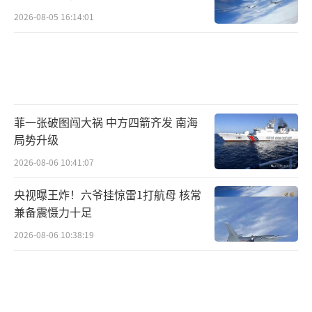
门，政策红利不断，台湾岛内越来越多同胞渴
2026-08-05 16:14:01
望了解真实的大陆，国民党也展现出团结的姿
态，准备扛起交流的责任。
“总有一天我们会回家的”，馆长的这句
话不仅是个人心声，更是无数两岸同胞的共同
菲一张破图闯大祸 中方四箭齐发 南海
期盼。回家的路或许会有曲折，但只要坚持相
局势升级
互尊重、平等相待，用对话代替对抗，用交流
2026-08-06 10:41:07
增进互信，用合作实现共赢，一定能打破所有
央视曝王炸！六爷挂惊雷1打航母 核常
隔阂，拉近心灵距离。这条路上，有每一位热
兼备震慑力十足
爱和平、期盼团圆的两岸同胞。相信不久的将
2026-08-06 10:38:19
来，更多台湾同胞会踏上大陆的土地，感受这
里的美好与温暖。终有一天，海峡两岸的同胞
会彻底打破阻隔，迎来真正的团圆。