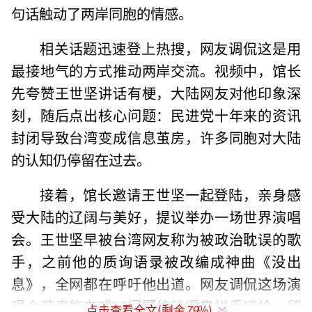
句话触动了两岸同胞的情感。
相关话题迅速登上热搜，网友调侃这是用
最接地气的方式推动两岸交流。视频中，馆长
先夸赞王世坚讲话有梗，大陆网友对他印象深
刻，随后点出核心问题：民进党十年来的资讯
封闭导致台湾变成信息茧房，许多同胞对大陆
的认知仍停留在过去。
接着，馆长邀请王世坚一起登陆，亲身感
受大陆的辽阔与美好，提议举办一场世界演唱
会。王世坚早被台湾网友称为被政治耽误的歌
手，之前他的质询语录被改编成神曲《没出
息》，全网都在呼吁他出道。网友调侃这场演
唱会若真能办成，门票估计得靠拼手速抢，留
点击查看全文(剩余
79
%)