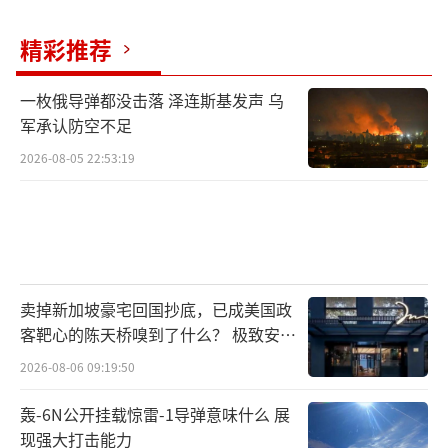
要方向，前辈们站台支持展现团结姿态。加上
馆长这样的民间力量积极搭线，这些积极因素
精彩推荐
正在推动两岸关系朝着缓和向好的方向发展。
尽管两岸分隔已久，但同根同源、同文同种的
一枚俄导弹都没击落 泽连斯基发声 乌
军承认防空不足
亲情是割不断的。从老兵赴大陆寻亲到两岸青
年携手创业，从海峡两岸婚姻到学子同窗共
2026-08-05 22:53:19
读，这些故事都在诉说着两岸同胞无法分割的
联系。
馆长的邀约之所以能引发共鸣，是因为大
家都明白，打破误解的最好方式就是多交流、
卖掉新加坡豪宅回国抄底，已成美国政
客靶心的陈天桥嗅到了什么？ 极致安全
多接触。如果王世坚真能应邀而来，亲身感受
的追寻
大陆的发展速度和人文温度，说不定真能收获
2026-08-06 09:19:50
意外惊喜。现在的两岸关系正如网友所
轰-6N公开挂载惊雷-1导弹意味什么 展
说，“万事俱备，只欠交流”。大陆敞开大
现强大打击能力