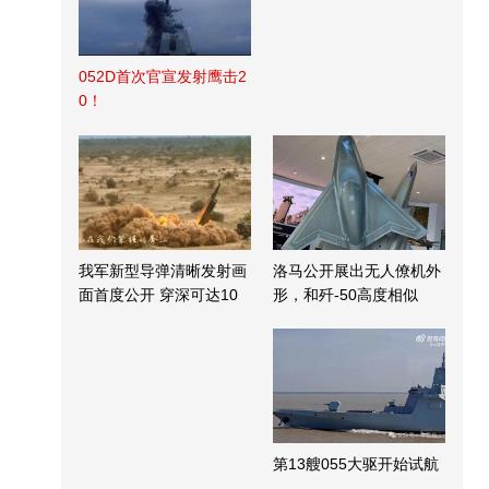
052D首次官宣发射鹰击2
0！
我军新型导弹清晰发射画
洛马公开展出无人僚机外
面首度公开 穿深可达10
形，和歼-50高度相似
米
第13艘055大驱开始试航