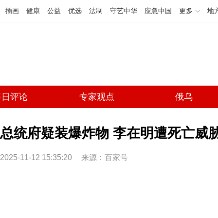
插画
健康
公益
优选
法制
守艺中华
应急中国
更多
地
每日评论
专家观点
俄乌
总统府疑装爆炸物 李在明遭死亡威
2025-11-12 15:35:20
来源：
百家号