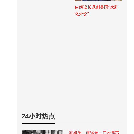
伊朗议长讽刺美国“戏剧
化外交”
24小时热点
张维为、唐湘龙：日本最不