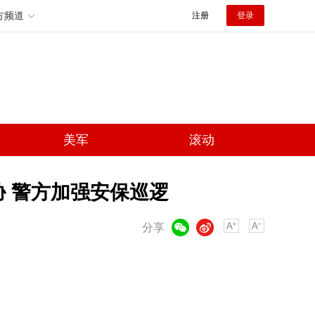
方频道
注册
登录
美军
滚动
胁 警方加强安保巡逻
微信
微博
分享