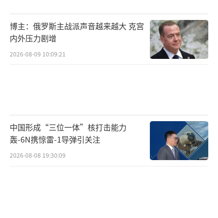
即便协议通过，三大风险仍需警惕。共和
博主：俄罗斯主战派声音越来越大 克宫
党强硬派可能阻挠医保投票，导致“二次停
内外压力剧增
摆”；停摆期间积压的审批、投资延迟或引发2
2026-08-09 10:09:21
026年初经济震荡；盟友担忧美国治理能力下
降，影响全球领导力。美国政府停摆的“拉锯
战”，本质是一场没有赢家的消耗战。当政治
博弈凌驾于公共利益之上，制度危机便成为必
中国形成“三位一体”核打击能力
然。正如《纽约时报》评论：“停摆不是偶然
轰-6N携惊雷-1导弹引关注
故障，而是美国民主慢性病的集中爆发。”这
2026-08-08 19:30:09
场危机虽暂歇，但若两党不能超越零和思维，
类似的“政治火警”恐将反复上演。
（责任编辑：卢其龙 CM0882）