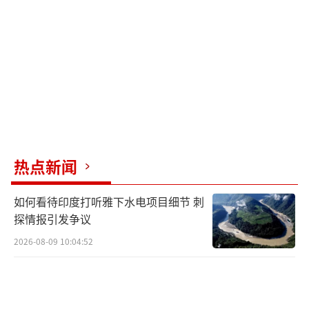
弃医保改革，巩固保守派基本盘。民主党则通
过阻挠拨款法案，施压共和党延长医保补贴，
试图在2026年中期选举前塑造“民生捍卫
者”形象。特朗普一方面指责民主党“制造混
乱”，另一方面推动共和党接受民主党条件，
凸显其“实用主义”权谋。
尽管协议暂时缓解危机，但美国政治生态
热点新闻
的深层矛盾未解。1974年《国会预算法》设计
的拨款程序，在党争激化下沦为“扯皮工
如何看待印度打听雅下水电项目细节 刺
具”，近20年仅4年按时完成预算。两党更倾向
探情报引发争议
通过临时拨款法案“续命”，而非解决财政赤
2026-08-09 10:04:52
字、医疗改革等结构性难题。民调显示，62%
美国人认为“政府停摆是两党自私斗争的结
果”，对体制失望情绪达到历史新高。