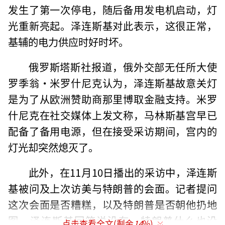
发生了第一次停电，随后备用发电机启动，灯
光重新亮起。泽连斯基对此表示，这很正常，
基辅的电力供应时好时坏。
俄罗斯塔斯社报道，俄外交部无任所大使
罗季翁·米罗什尼克认为，泽连斯基故意关灯
是为了从欧洲赞助商那里博取金融支持。米罗
什尼克在社交媒体上发文称，马林斯基宫早已
配备了备用电源，但在接受采访期间，宫内的
灯光却突然熄灭了。
此外，在11月10日播出的采访中，泽连斯
基被问及上次访美与特朗普的会面。记者提问
这次会面是否糟糕，以及特朗普是否朝他扔地
图。泽连斯基回答说没有，特朗普什么也没
点击查看全文(剩余
14
%)