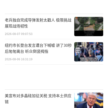
老兵独自完成导弹发射太戳人 极限挑战
展现战场韧性
2026-08-07 09:07:53
纽约市长登台发言遭台下喊嘘 讲了30秒
后匆匆离台 听众倒竖拇指
2026-08-06 16:31:19
美宣布对多晶硅加征关税 支持本土供应
链