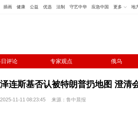
插画
健康
公益
优选
法制
守艺中华
应急中国
更多
地
每日评论
专家观点
俄乌
泽连斯基否认被特朗普扔地图 澄清
2025-11-11 08:23:45
来源：
鲁中晨报