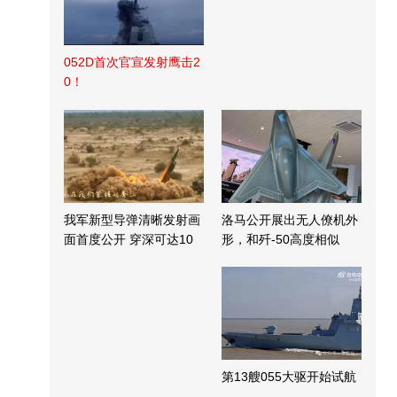
052D首次官宣发射鹰击2
0！
我军新型导弹清晰发射画
洛马公开展出无人僚机外
面首度公开 穿深可达10
形，和歼-50高度相似
米
第13艘055大驱开始试航