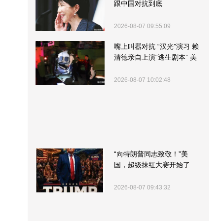
跟中国对抗到底
2026-08-07 09:55:09
嘴上叫嚣对抗 “汉光”演习 赖
清德亲自上演“逃生剧本” 美
军方围观“服务”
2026-08-07 10:02:48
“向特朗普同志致敬！”美
国，超级抹红大赛开始了
2026-08-07 09:43:32