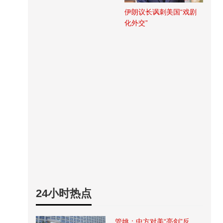
伊朗议长讽刺美国“戏剧
化外交”
24小时热点
管姚：中方对美“亮剑”反