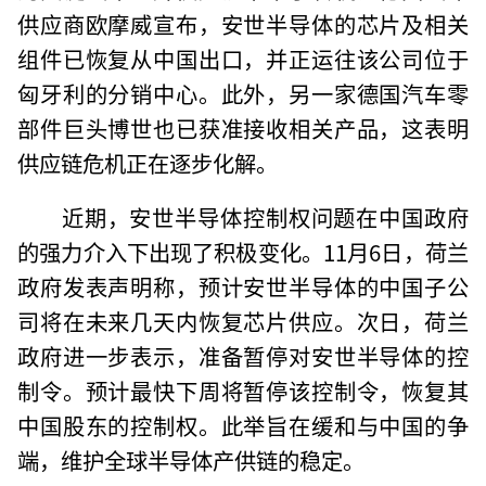
供应商欧摩威宣布，安世半导体的芯片及相关
组件已恢复从中国出口，并正运往该公司位于
匈牙利的分销中心。此外，另一家德国汽车零
部件巨头博世也已获准接收相关产品，这表明
供应链危机正在逐步化解。
近期，安世半导体控制权问题在中国政府
的强力介入下出现了积极变化。11月6日，荷兰
政府发表声明称，预计安世半导体的中国子公
司将在未来几天内恢复芯片供应。次日，荷兰
政府进一步表示，准备暂停对安世半导体的控
制令。预计最快下周将暂停该控制令，恢复其
中国股东的控制权。此举旨在缓和与中国的争
端，维护全球半导体产供链的稳定。