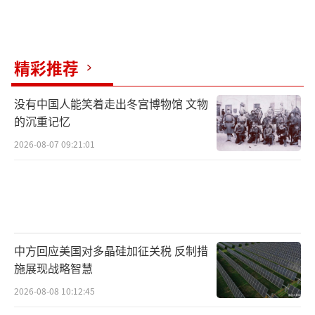
精彩推荐
没有中国人能笑着走出冬宫博物馆 文物
的沉重记忆
2026-08-07 09:21:01
中方回应美国对多晶硅加征关税 反制措
施展现战略智慧
2026-08-08 10:12:45