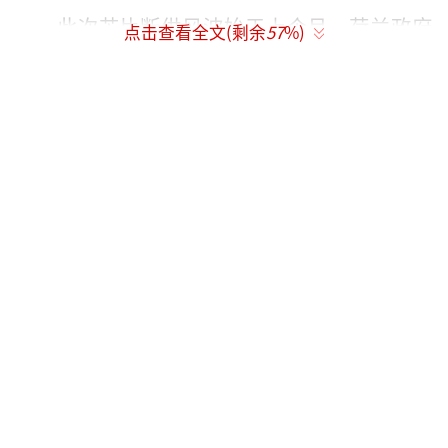
此次芯片断供风波始于上个月。荷兰政府
点击查看全文(剩余
57
%)
以经济安全为由，从母公司闻泰科技手中接管
了安世半导体的控制权后，中国方面随即暂停
了相关芯片的出口。安世半导体总部虽位于荷
兰，但其大部分产品需运往中国进行封装和测
试后再交付给全球客户，因此中国的出口管制
直接切断了其供应链。这一举措立即引发了全
球汽车制造商的普遍担忧，警告称若不尽快解
决，将不得不暂停生产线。
尽管安世半导体在整个汽车芯片市场中的
规模不大，但它在晶体管、二极管等基础芯片
领域占据市场领先地位。这些看似简单的零部
件被广泛应用于从车灯到核心电子系统的各个