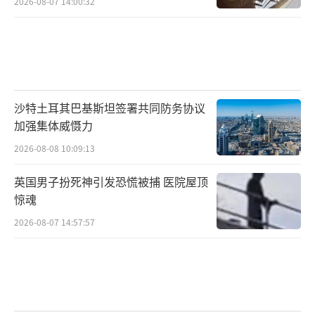
2026-08-07 14:00:32
沙特土耳其巴基斯坦签署共同防务协议
加强集体威慑力
2026-08-08 10:09:13
英国男子扮死神引发恐慌被捕 医院屋顶
惊魂
2026-08-07 14:57:57