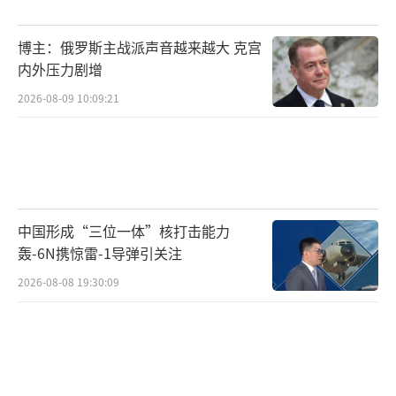
度远超预期。短短一年多时间内，福建舰顺利
博主：俄罗斯主战派声音越来越大 克宫
开展多次海试，稳步推进。从去年5月8日开始
内外压力剧增
海试到今年9月22日，福建舰总共进行了八次海
2026-08-09 10:09:21
试。与此形成鲜明对比的是，美国海军现役11
艘航母中，目前只有3至4艘具备部署能
力。“福特”级航母的电磁弹射系统技术不成
熟，故障率远超预期。而中国蒸蒸日上的造船
工业更让美国感到压力。福克斯新闻直言，中
中国形成“三位一体”核打击能力
国造船产能约为美国的200倍，这种悬殊差距让
轰-6N携惊雷-1导弹引关注
美国在海洋上的霸权面临数十年来最严峻的考
2026-08-08 19:30:09
验。
福建舰的入列是一个里程碑也是一个新起
点。按照国际规律和惯例，从服役到形成战斗