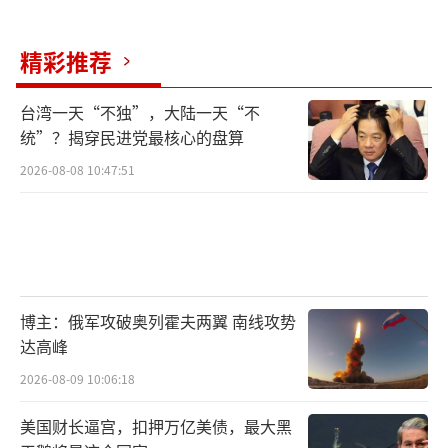
力需要5-8年时间。航母平台集动力系统、起降
和弹射系统、舰载机、舰用武器系统、通讯指
精彩推荐
挥系统、预警平台等一系列复杂的子系统于一
体，需要时间进行调试和磨合。但军事专家张
台湾一天“不独”，大陆一天“不
统”？揭穿民进党最核心的盘算
学锋认为，福建舰已经让一些国外决策者冷静
下来，再试图通过武力干涉中国内政就要三思
2026-08-08 10:47:51
而后行。美国媒体也承认，在解放军缺少支持
航母远洋作战的海外基地的现实条件下，中国
已经拥有了三艘航空母舰，但目前并没有远距
离投射力量的意愿。福建舰的入列是一个信
博主：俄军攻破奥列霍夫两翼 南线攻势
号，表明西太平洋的军事态势正在发生重大改
达高峰
观，而且这仅仅是一个开始。随着未来几年中
2026-08-09 10:06:18
国继续建造更多先进航母，美国在西太平洋的
霸权局面势必终结。
美国财长逼宫，扣押万亿美债，最大黑