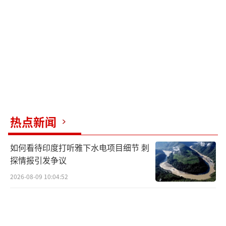
福建舰的入列重新定义了西太平洋的战略
格局。胡锡进评价称，福建舰彻底填补了大陆
军力对台湾形成战略性有效合围的最后一个支
柱性加入，完成了对台东海岸的空中合围。有
了福建舰与辽宁舰、山东舰的协同，台湾外海
在军事上完全落入中国大陆的掌控能力之内，
相当于祖国大陆用双臂拥抱台湾，两只手在台
热点新闻
湾以外的西太平洋上形成了合拢。美国媒体也
如何看待印度打听雅下水电项目细节 刺
看到了这一点，《星条旗报》认为，福建舰、
探情报引发争议
山东舰和辽宁舰编队的真正使命是在台湾外围
2026-08-09 10:04:52
拒止美军介入。
福建舰的快速成长堪称“中国速度”的典
范。从首次海试到具备入列条件，福建舰的进