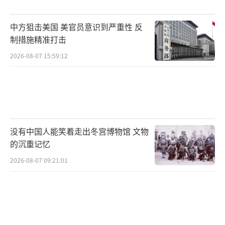
行为引发了强烈反响，导致马杜罗的座机紧急
中方狙击美国 美官员意识到严重性 反
返航。
制措施精准打击
这起事件揭示了美国情报机构的行事风格
2026-08-07 15:59:12
和运作模式。美国试图渗透委内瑞拉总统亲信
圈的计划已经彻底破产。或许正是这一失败，
促使美国最终计划通过军事行动而非特种行动
来推翻委内瑞拉领导人。当前，美军在委内瑞
没有中国人能笑着走出冬宫博物馆 文物
拉附近加勒比海海域展开了大规模军事部署，
的沉重记忆
而即将出台的“国防战略”报告将进一步勾勒
2026-08-07 09:21:01
出美国国防转型的初步图景。
（责任编辑：卢其龙 CM
0882）