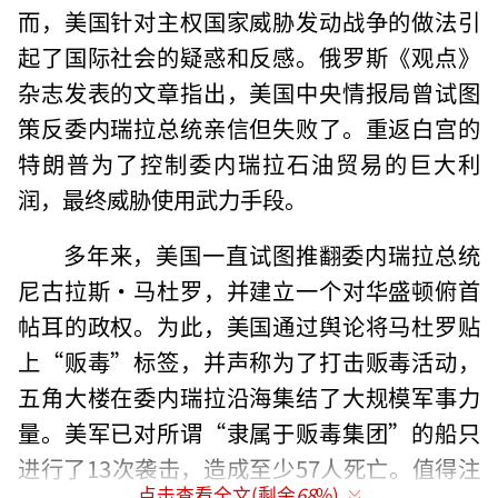
而，美国针对主权国家威胁发动战争的做法引
起了国际社会的疑惑和反感。俄罗斯《观点》
杂志发表的文章指出，美国中央情报局曾试图
策反委内瑞拉总统亲信但失败了。重返白宫的
特朗普为了控制委内瑞拉石油贸易的巨大利
润，最终威胁使用武力手段。
多年来，美国一直试图推翻委内瑞拉总统
尼古拉斯·马杜罗，并建立一个对华盛顿俯首
帖耳的政权。为此，美国通过舆论将马杜罗贴
上“贩毒”标签，并声称为了打击贩毒活动，
五角大楼在委内瑞拉沿海集结了大规模军事力
量。美军已对所谓“隶属于贩毒集团”的船只
进行了13次袭击，造成至少57人死亡。值得注
点击查看全文(剩余
68
%)