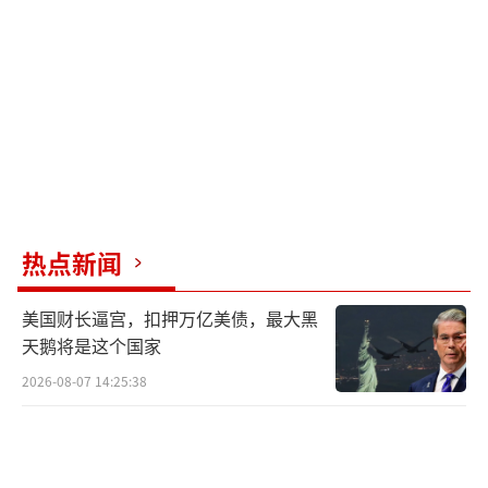
指挥官比特内尔·维列加斯将军。全程监视这
一切的是在美国驻多米尼加使馆工作的国土安
全部官员埃德温·洛佩斯。洛佩斯向维列加斯
提出参与绑架马杜罗的计划，但维列加斯没有
直接答复，只留下了自己的电话号码。
最终，这两架飞机被美国扣押。尽管表面
上看，这场策反尝试似乎结束了，但后续的发
热点新闻
展却更加离奇。洛佩斯退休后仍继续以私人名
义策反维列加斯，甚至试图用讯问照片威胁
美国财长逼宫，扣押万亿美债，最大黑
他。维列加斯最终决定终止与洛佩斯的所有联
天鹅将是这个国家
系。洛佩斯随后转向流亡在波多黎各和迈阿密
2026-08-07 14:25:38
的委内瑞拉反对派寻求帮助。前美国情报官员
马歇尔·比林斯利在社交平台上发布了那张讯
问照片，假意向维列加斯送上生日祝福，这一