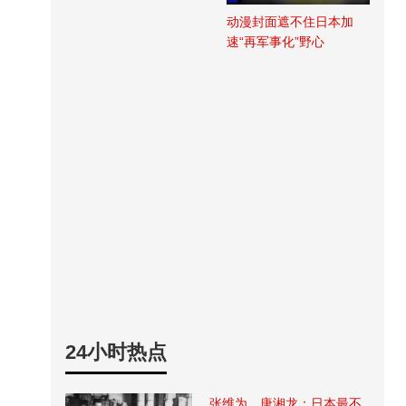
动漫封面遮不住日本加
速“再军事化”野心
24小时热点
张维为、唐湘龙：日本最不