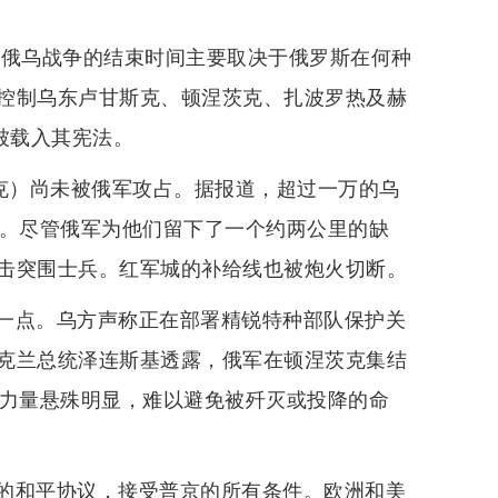
！俄乌战争的结束时间主要取决于俄罗斯在何种
控制乌东卢甘斯克、顿涅茨克、扎波罗热及赫
被载入其宪法。
斯克）尚未被俄军攻占。据报道，超过一万的乌
内。尽管俄军为他们留下了一个约两公里的缺
击突围士兵。红军城的补给线也被炮火切断。
一点。乌方声称正在部署精锐特种部队保护关
克兰总统泽连斯基透露，俄军在顿涅茨克集结
，力量悬殊明显，难以避免被歼灭或投降的命
的和平协议，接受普京的所有条件。欧洲和美