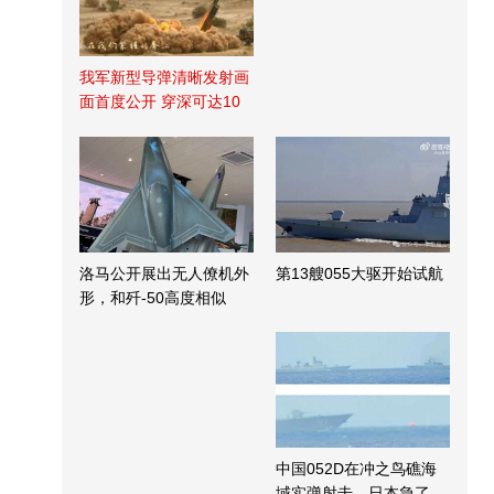
我军新型导弹清晰发射画
面首度公开 穿深可达10
米
洛马公开展出无人僚机外
第13艘055大驱开始试航
形，和歼-50高度相似
中国052D在冲之鸟礁海
域实弹射击，日本急了