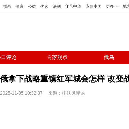
插画
健康
公益
优选
法制
守艺中华
应急中国
更多
地
每日评论
专家观点
俄乌
俄拿下战略重镇红军城会怎样 改变
2025-11-05 10:32:37
来源：
柳扶风评论