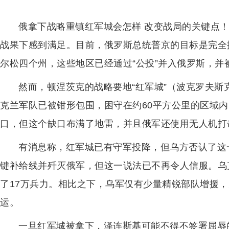
俄拿下战略重镇红军城会怎样 改变战局的关键点
战果下感到满足。目前，俄罗斯总统普京的目标是完全
尔松四个州，这些地区已经通过“公投”并入俄罗斯，并
然而，顿涅茨克的战略要地“红军城”（波克罗夫
克兰军队已被钳形包围，困守在约60平方公里的区域
口，但这个缺口布满了地雷，并且俄军还使用无人机打
有消息称，红军城已有守军投降，但乌方否认了这
键补给线并歼灭俄军，但这一说法已不再令人信服。乌
了17万兵力。相比之下，乌军仅有少量精锐部队增援
运。
一旦红军城被拿下，泽连斯基可能不得不签署屈辱