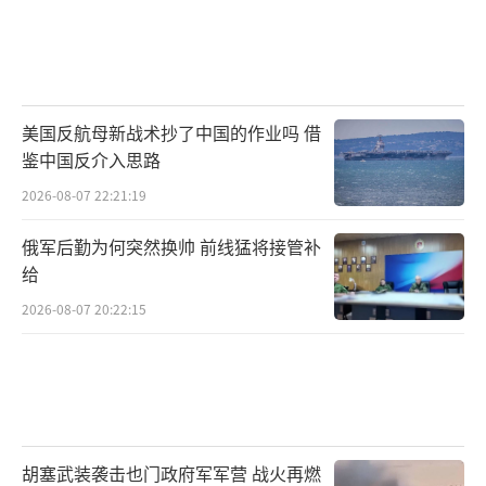
L-15平台本身也是技术的“试验田”。双
垂尾气动设计、先进飞控系统都在上面得到验
证。发动机与机体集成的关键技术。这些对未
美国反航母新战术抄了中国的作业吗 借
来研发更先进战机都至关重要。在L-15身上摸
鉴中国反介入思路
透练熟了。将来用到新型号上更稳妥，风险更
2026-08-07 22:21:19
低，进度更快。
俄军后勤为何突然换帅 前线猛将接管补
“超级小黄蜂”试飞成功的意义。远不止
给
是一款飞机型号的简单升级。它展示了中国航
2026-08-07 20:22:15
空工业两大雄心。既锤炼自身核心技术，又放
眼全球市场竞争格局。
对外，这把“中国智造”的利剑。正强势
切入被欧美韩长期把持的高端军贸领域。提供
胡塞武装袭击也门政府军军营 战火再燃