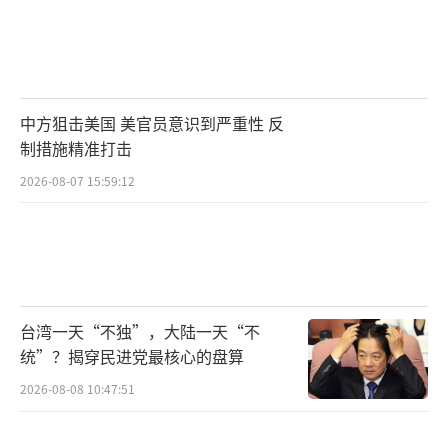
一位的。
双发意味着一个发动机罢工，另一个还能
支撑飞机平安回家。可靠性的冗余度直线上
中方狙击美国 美官员意识到严重性 反
升。
制措施精准打击
2026-08-07 15:59:12
这种设计让买家安心不少。运营成本还非
常友好。不像某些欧美战机，买得起却养得肉
痛。
预算有限的国家对它青睐有加。这完全切
台湾一天“不独”，大陆一天“不
中了他们的实际需求。目前高端教练机市场，
统”？揭穿民进党最核心的盘算
韩国T-50/FA-50卖得不错。
2026-08-08 10:47:51
但我们的“超级小黄蜂”带着新科技来