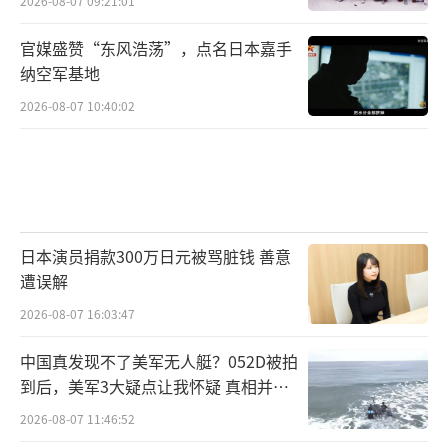
2026-08-07 09:21:01
歼-20、歼-35这样的五代机越来越多了。
官媒盛赞“东风浩荡”，点名日本嘉手
纳空军基地
培训一名合格的五代机飞行员成本高周期长。
改进版L-15成了完美的练兵平台。
2026-08-07 10:40:02
它能高度模拟顶尖战机的飞行特性。飞行
员在上面练熟了，再去飞歼-20将事半功倍。改
装训练的时间大大缩短。这简直是给空军大规
模锻造“尖端打手”。
日本演员捐款300万日元被骂脏钱 善意
遭误解
当它作为航母舰载教练机时。双垂尾设计
2026-08-07 16:03:47
展现出额外优势。结构高度相对单垂尾更低。
中国真发现不了美军无人艇？052D被拍
在狭窄拥挤的航母甲板上调度更方便。降落
到后，美军3大疑点让我怀疑 真相并非
时，方向稳定性更好。对舰载机精准着舰帮助
如此
2026-08-07 11:46:52
很大。