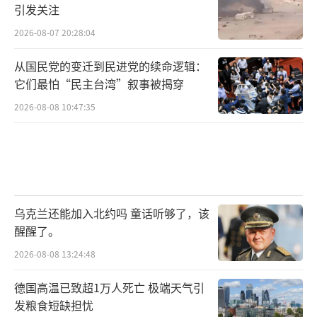
了更新更好的解决方案。准备从市场分得可观
引发关注
的份额。
2026-08-07 20:28:04
对内，它是一块坚固的奠基石。为建设世
从国民党的变迁到民进党的续命逻辑：
界一流的海空军添砖加瓦。助力快速形成顶尖
它们最怕“民主台湾”叙事被揭穿
战斗力。让守护蓝天的翅膀更加坚强有力。
2026-08-08 10:47:35
一架内外兼修的战鹰。难怪它的亮相能引
发如此巨大的关注。这才是中国航空工业硬实
力的生动体现。未来天空的画卷，正在这里描
绘新的精彩。
乌克兰还能加入北约吗 童话听够了，该
（责任编辑：张蕾 TT0001）
醒醒了。
2026-08-08 13:24:48
德国高温已致超1万人死亡 极端天气引
发粮食短缺担忧