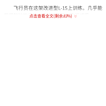
飞行员在这架改进型L-15上训练。几乎能
获得驾驶四代机、五代机的相似飞行感受。
点击查看全文(剩余
83
%)
这意味着什么？训练效率大大提升。飞行
员将来换飞歼-20这类顶尖战机，上手会快得
多。
改装可不仅仅是尾巴的事。这架L-15
的“主业”也升级了。它可是带着双发动力出
生的，底子好得很。
优化了气动布局之后，能力更强了。航程
更远，能挂载的导弹武器更多。不仅能教书育
人，还能真刀真枪地上战场。