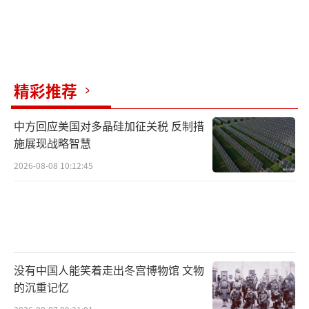
了。航电系统比韩国货更先进。双垂尾带来的
飞行性能极限也更高。
最关键的是，“教练+战斗”一体化能力更
成熟。以前想买这种飞机，选择真不多。现在
精彩推荐
有了中国方案。市场格局想必要热闹起来了。
中方回应美国对多晶硅加征关税 反制措
许多国家空军规模不大。他们没能力也没
施展现战略智慧
必要分别采购教练机、战斗机、攻击机。一款
2026-08-08 10:12:45
飞机解决所有训练作战需求。这是他们梦寐以
求的“全能选手”。
改进版L-15正好符合这个需求点。市场前
景自然一片光明。当然，改装不只是为了赚外
没有中国人能笑着走出冬宫博物馆 文物
汇。对咱们自己的空军海军航空兵，好处更
的沉重记忆
大。最直接就是加速顶尖飞行员的培养。