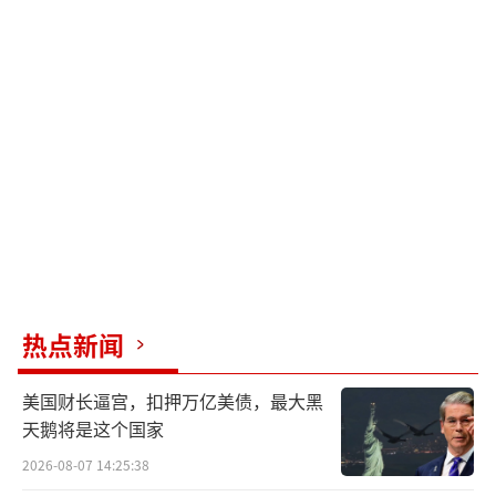
它摇身一变，成了多面手。既能当高级教
练机，也能执行对地攻击、空中拦截任务。相
当于买一架飞机，拥有两种关键装备。性价比
简直爆表了。
这次试飞成功证明改动非常靠谱。从图纸
变成了实实在在能飞的机器，离最终定型量产
又近了一步。
中国自己的教练机其实够用。花心思改进
它，瞄准的是更大的目标——国际高端军贸市
热点新闻
场。这可是一个价值几百亿美元的大蛋糕。
美国财长逼宫，扣押万亿美债，最大黑
咱们的“猎鹰”有什么绝活呢？核心优势
天鹅将是这个国家
是可靠的双发动机设计。这对买家，特别是发
2026-08-07 14:25:38
展中国家，至关重要。飞行员的安全永远是第