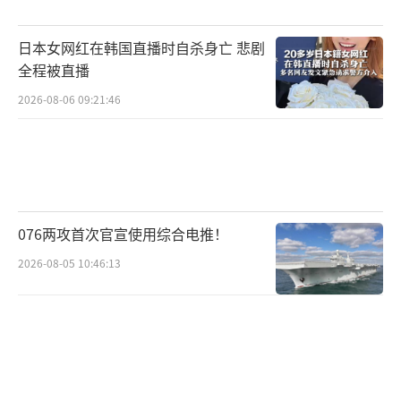
他们撤离该地区，过程中对对方造成了明显的
日本女网红在韩国直播时自杀身亡 悲剧
伤亡。
全程被直播
俄军为何迟迟不封闭红军城包围圈！
（责任编辑：
2026-08-06 09:21:46
卢其龙 CM0882）
076两攻首次官宣使用综合电推！
2026-08-05 10:46:13