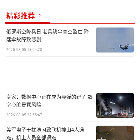
精彩推荐
俄罗斯空降兵日 老兵跳伞高空坠亡 降
落伞故障致悲剧
2026-08-05 13:24:28
专家：数据中心正在成为导弹的靶子 数
字心脏暴露风险
2026-08-05 22:55:47
美军电子干扰演习致飞机撞山4人遇
难，机上人员全部遇难