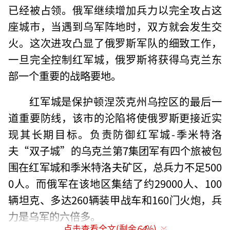
已经被占领。俄军继续增加兵力以完全攻占这
座城市，当遇到乌军阵地时，双方就会发生交
火。这次进攻凸显了俄罗斯军队的细致工作，
一旦完全控制红军城，俄罗斯将获得乌克兰东
部一个重要的战略要地。
红军城是保护顿涅茨克州乌控区的最后一
道重要防线，该市的沦陷将使俄罗斯更接近实
现其长期目标。负责防御红军城-季米特洛
夫“双子城”的乌克兰第7集团军有四个旅被包
围在红军城和季米特洛夫矿区，总兵力不足500
0人。而俄军在该地区集结了约29000人、100
辆坦克、多达260辆装甲战车和160门火炮，兵
力是乌军的六倍多。
点击查看全文(剩余
64
%)