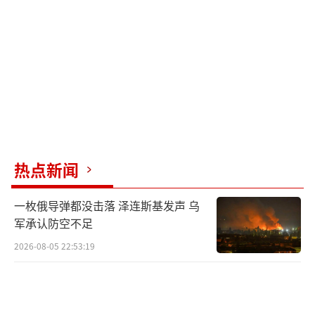
易控制，但俄军为何迟迟不封闭缺口？这个问
题在社交媒体上引发广泛讨论。有俄罗斯博主
认为“俄军打得太过于谨慎了”。然而，俄罗
斯专家认为，俄军有一个重要考虑，即宁可放
慢进度也要最大限度减小伤亡。
吸取马里乌波尔围城战的经验教训后，俄
军的战略重点转向包围机动和削弱半包围部队
热点新闻
的防御，迫使其撤出半包围区域，从而以相对
较小的代价夺取大片区域。这使得俄军能够节
一枚俄导弹都没击落 泽连斯基发声 乌
省兵力并重新部署到不同的战线，实现同时推
军承认防空不足
进。尽管乌克兰军队在最初避免了重大人员伤
2026-08-05 22:53:19
亡和物资损失，但突破半包围的行动对其士气
是一个重大打击，因为乌克兰士兵必须面对炮
火和无人机的攻击，而俄罗斯士兵则耐心等待