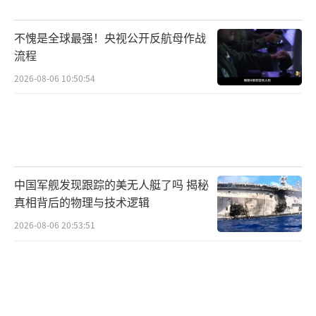
又要维护德国经济界利益。这种矛盾促成了外
交动作的“快慢调配”——外长暂缓敏感议题讨
不愧是全球最强！央视公开反航母作战
论，财长加速推进利益交集领域合作。
流程
2026-08-06 10:50:54
对比法国近期对华动作，马克龙总统10月
刚结束访华，签署多项合作协议；而德国选
择“分阶段互动”，实则反映了欧洲内部的分
歧。柏林自由大学中德研究中心主任表示，德
法虽同为欧盟核心，但德国经济对中国的依赖
中国军舰发现跟踪的美无人艇了吗 揭秘
度更高，这让其在调整对华关系时更需谨慎。
真相背后的物理与技术逻辑
2026-08-06 20:53:51
林德纳此行虽非“破冰之旅”，却暗含三
重战略意图：首先，稳定政策预期，在中欧经
贸摩擦升温背景下，财长级对话能直接对接双
方宏观政策，避免误判。其次，拓展新兴领