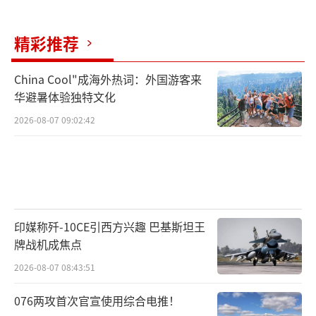
域，两党战略对话聚焦数字化与AI治理，这是
中德合作的“新蓝海”。最后，对冲外部干
精彩推荐
扰，当贝尔伯克因意识形态议题与中方“保持
距离”时，林德纳的经济外交能对冲负面舆
China Cool"成海外热词：外国游客来
华避暑体验独特文化
论，向国内证明“对华合作不是选择题，而是
2026-08-07 09:02:42
必答题”。
这种“层级互补”的外交策略为中德关系
注入了稳定性。正如中国外交部发言人所言，
中德合作覆盖广泛领域，个别层级互动的调整
不影响整体关系基本面。柏林时间11月10日，
印媒称歼-10CE引西方兴趣 巴基斯坦王
牌战机成焦点
林德纳的专机将降落在北京大兴机场。他的公
2026-08-07 08:43:51
文包里装着德国企业的合作清单，也装着执政
联盟的政治考量。这场高层访问是中德关系在
076两攻首次官宣使用综合电推！