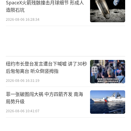
SpaceX火箭残骸撞击月球细节 形成人
造陨石坑
2026-08-06 16:28:34
纽约市长登台发言遭台下喊嘘 讲了30秒
后匆匆离台 听众倒竖拇指
2026-08-06 16:31:19
菲一张破图闯大祸 中方四箭齐发 南海
局势升级
2026-08-06 10:41:07