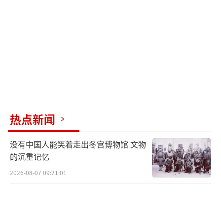
的压舱石。”
德中关系的韧性根植于深厚的经济绑定。
数据显示，中国连续7年保持德国最大贸易伙
伴，2022年双边贸易额超2000亿欧元，相当于
每小时就有230万欧元商品往来。林德纳此次访
华前，德国工商大会（DIHK）呼吁保持与中国
的高级别经济对话，否则德国企业在新能源、
热点新闻
智能制造领域的转型将失去关键市场。
没有中国人能笑着走出冬宫博物馆 文物
但德国的对华政策从未只有“经济账”。
的沉重记忆
绿党出身的贝尔伯克主张“价值观外交”，曾
2026-08-07 09:21:01
公开批评中国“市场扭曲”；而社民党作为执
政联盟主力，更倾向“务实接触”。林德纳所
属的社民党既需回应党内对华强硬派的压力，