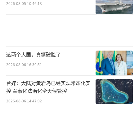
波动中保持韧性的缩影——没有永远热络的政治
2026-08-05 10:46:13
表态，只有永远需要的利益联结。德方：默茨
访华“不存在前提条件” 外交调整背后的务实
逻辑！
（责任编辑：卢其龙 CM0882）
这两个大国，真撕破脸了
2026-08-06 16:30:51
台媒：大陆对黄岩岛已经实现常态化实
控 军事化法治化全天候管控
2026-08-06 14:47:02