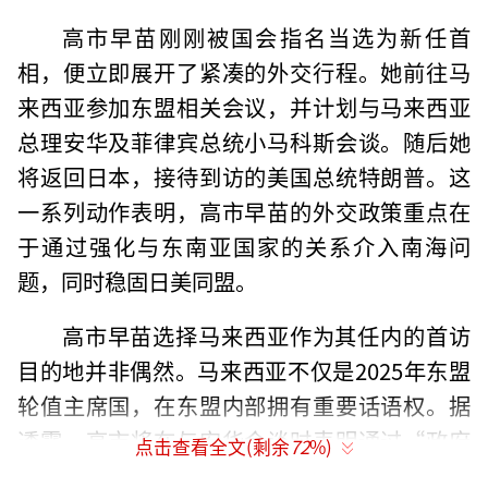
高市早苗刚刚被国会指名当选为新任首
相，便立即展开了紧凑的外交行程。她前往马
来西亚参加东盟相关会议，并计划与马来西亚
总理安华及菲律宾总统小马科斯会谈。随后她
将返回日本，接待到访的美国总统特朗普。这
一系列动作表明，高市早苗的外交政策重点在
于通过强化与东南亚国家的关系介入南海问
题，同时稳固日美同盟。
高市早苗选择马来西亚作为其任内的首访
目的地并非偶然。马来西亚不仅是2025年东盟
轮值主席国，在东盟内部拥有重要话语权。据
透露，高市将在与安华会谈时表明通过“政府
点击查看全文(剩余
72
%)
安全保障能力强化支援”（OSA）框架向马来