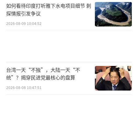
如何看待印度打听雅下水电项目细节 刺
0小型货车、大豆和天然气。此外，双方还将讨
探情报引发争议
论朝鲜核武与弹道导弹威胁等安全问题。
2026-08-09 10:04:52
高市早苗的东南亚外交布局，特别是通过O
SA框架强化与马来西亚、菲律宾等国的安全合
作，将对地区战略格局产生深远影响。日本通
过OSA框架向东南亚国家提供军事援助，构建
台湾一天“不独”，大陆一天“不
起典型的技术捆绑体系。这种安全合作可能导
统”？揭穿民进党最核心的盘算
致区域安全架构异化，引发连锁性军备竞赛。
2026-08-08 10:47:51
面对高市早苗的东南亚外交攻势，区域国家将
密切关注其如何在与东盟的合作中展现出独立
的外交政策。
高市早苗站在世界舞台上不仅代表日本，
更是日本首位女首相的历史象征。她在东京街