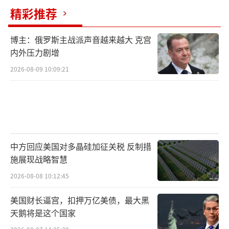
精彩推荐
头等待着她回国的人们面前，或将展现一位疲
惫但强硬的领导人形象。而在东南亚的海域
博主：俄罗斯主战派声音越来越大 克宫
上，日本提供的巡逻艇和无人机正开始执行任
内外压力剧增
务，新一轮地缘政治博弈已然展开。
2026-08-09 10:09:21
（责任编辑：卢其龙 CM0882）
中方回应美国对多晶硅加征关税 反制措
施展现战略智慧
2026-08-08 10:12:45
美国财长逼宫，扣押万亿美债，最大黑
天鹅将是这个国家