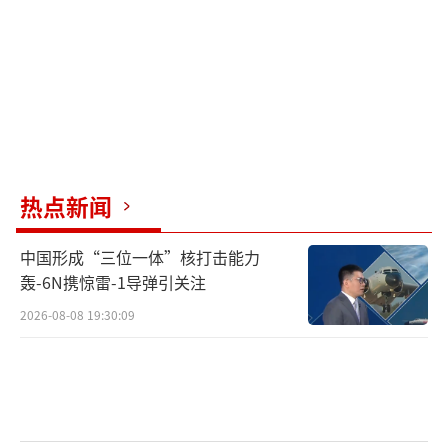
键通道，也是制衡中国地区影响的重要抓手。
随着日菲防务合作的深化，日本自卫队有更多
机会扩大在南海地区的军事存在，并助推日本
武器装备出口，加快实现自我军事松绑的进
程。然而，这种战略互信机制存在脆弱性，一
味挑动南海矛盾对立可能陷入被美国“抛
弃”的困境。
热点新闻
高市早苗匆匆从马来西亚赶回东京是为了
中国形成“三位一体”核打击能力
接待美国总统特朗普。特朗普将于10月27日至2
轰-6N携惊雷-1导弹引关注
9日访问日本，这是高市与特朗普的首次面对面
2026-08-08 19:30:09
会谈。日方将以“正式工作访问贵宾”等级接
待，彰显对美日同盟的重视。预计会谈的核心
议题包括贸易与防务。高市内阁准备在峰会上
向特朗普提出对美采购计划，包括购买福特F15