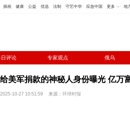
插画
健康
公益
优选
法制
守艺中华
应急中国
更多
地
每日评论
专家观点
俄乌
给美军捐款的神秘人身份曝光 亿万
2025-10-27 10:51:59
来源：
环球时报