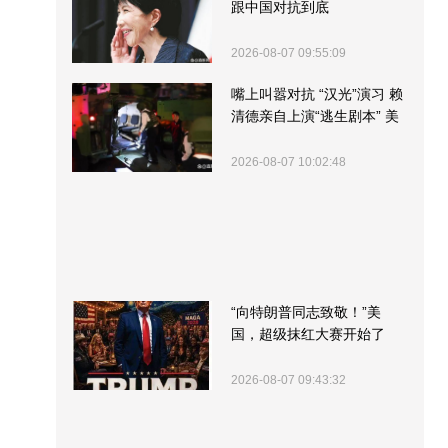
跟中国对抗到底
2026-08-07 09:55:09
嘴上叫嚣对抗 “汉光”演习 赖
清德亲自上演“逃生剧本” 美
军方围观“服务”
2026-08-07 10:02:48
“向特朗普同志致敬！”美
国，超级抹红大赛开始了
2026-08-07 09:43:32