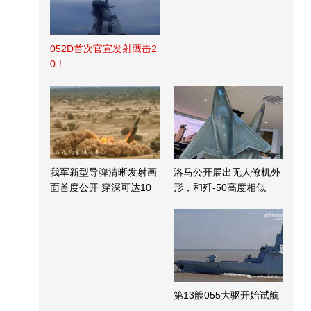
052D首次官宣发射鹰击2
0！
我军新型导弹清晰发射画
洛马公开展出无人僚机外
面首度公开 穿深可达10
形，和歼-50高度相似
米
第13艘055大驱开始试航