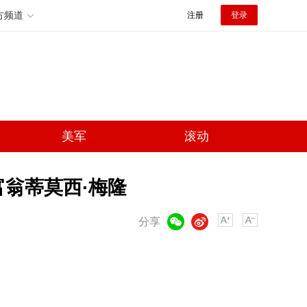
方频道
注册
登录
美军
滚动
富翁蒂莫西·梅隆
微信
微博
分享