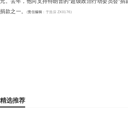
元。去年，他向支持特朗普的“超级政治行动委员会”捐
捐款之一。
(
责任编辑
：
于浩淙 ZX0176
)
精选推荐