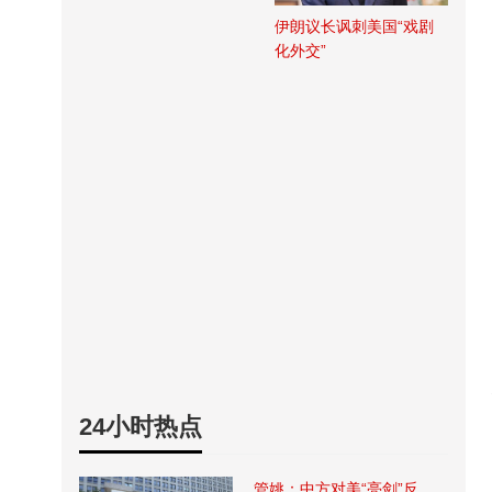
伊朗议长讽刺美国“戏剧
化外交”
24小时热点
管姚：中方对美“亮剑”反