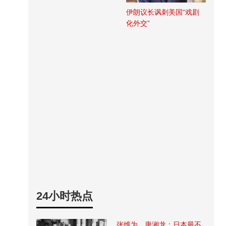
伊朗议长讽刺美国“戏剧
化外交”
24小时热点
张维为、唐湘龙：日本最不