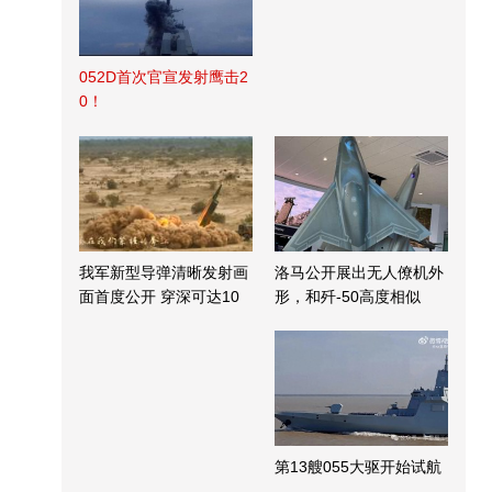
052D首次官宣发射鹰击2
0！
我军新型导弹清晰发射画
洛马公开展出无人僚机外
面首度公开 穿深可达10
形，和歼-50高度相似
米
第13艘055大驱开始试航