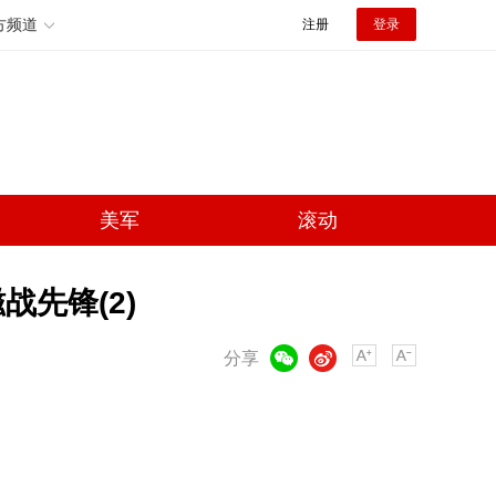
方频道
注册
登录
美军
滚动
战先锋(2)
微信
微博
分享