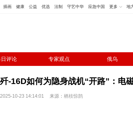
插画
健康
公益
优选
法制
守艺中华
应急中国
更多
地
每日评论
专家观点
俄乌
歼-16D如何为隐身战机“开路”：电磁
2025-10-23 14:14:01
来源：
栖枝惊鹊