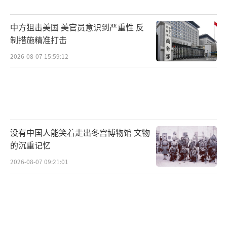
年曾成功劫持“海马斯”火箭弹导航信号。北
约秘书长吕特指出：“战斧不是魔法杖，它的
中方狙击美国 美官员意识到严重性 反
威力取决于整个C4ISR体系能否在俄电子攻击下
制措施精准打击
存活。”
2026-08-07 15:59:12
白宫新闻秘书莱维特在特朗普与普京通话
后告诉记者，特朗普认为普京和泽连斯基之间
的会晤“是可能的”。匈牙利总理奥尔班10月1
6日在X平台欢呼，称特朗普与普京将在布达佩
没有中国人能笑着走出冬宫博物馆 文物
斯会晤，这是热爱和平者的福音。选择匈牙利
的沉重记忆
深具象征意义：该国刚退出国际刑事法院，理
2026-08-07 09:21:01
论上可为普京提供免遭逮捕的法律盾牌。更重
要的是，布达佩斯曾是1994年《布达佩斯备忘
录》签署地，当年俄英美三国在此承诺保障乌
克兰安全以换其弃核。如今会场依旧，角色却