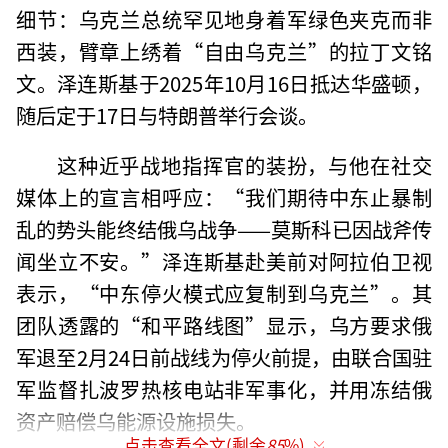
细节：乌克兰总统罕见地身着军绿色夹克而非
西装，臂章上绣着“自由乌克兰”的拉丁文铭
文。泽连斯基于2025年10月16日抵达华盛顿，
随后定于17日与特朗普举行会谈。
这种近乎战地指挥官的装扮，与他在社交
媒体上的宣言相呼应：“我们期待中东止暴制
乱的势头能终结俄乌战争——莫斯科已因战斧传
闻坐立不安。”泽连斯基赴美前对阿拉伯卫视
表示，“中东停火模式应复制到乌克兰”。其
团队透露的“和平路线图”显示，乌方要求俄
军退至2月24日前战线为停火前提，由联合国驻
军监督扎波罗热核电站非军事化，并用冻结俄
资产赔偿乌能源设施损失。
点击查看全文(剩余
85
%)