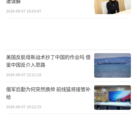
对，这正是朝鲜人民军第108机械化师团的典型
遭误解
腔调。更惊人的是随后画面：苏梅州边境哨所
2026-08-07 16:03:47
遭冰雹式火箭弹覆盖，而攻击指令来自俄库尔
斯克州的朝鲜无人机操作员。这是朝鲜正规军
参与攻乌的首个视频证据，标志着战争国际化
进入新阶段。
美国反航母新战术抄了中国的作业吗 借
与古巴雇佣军不同，朝军以成建制单位加
鉴中国反介入思路
入俄军体系。总参谋部情报显示，第108师团配
2026-08-07 22:21:19
备最新“火星-11”弹道导弹，其射程覆盖哈尔
俄军后勤为何突然换帅 前线猛将接管补
科夫至第聂伯罗。朝方获得的回报是能源与粮
给
援——俄油轮“勇士号”9月抵朝时卸载20万吨
2026-08-07 20:22:15
原油，恰与朝军入乌时间吻合。这种“武器换
资源”模式，使普京能绕过兵源短缺直接获取
完整作战单元。乌克兰军情局局长马柳克表