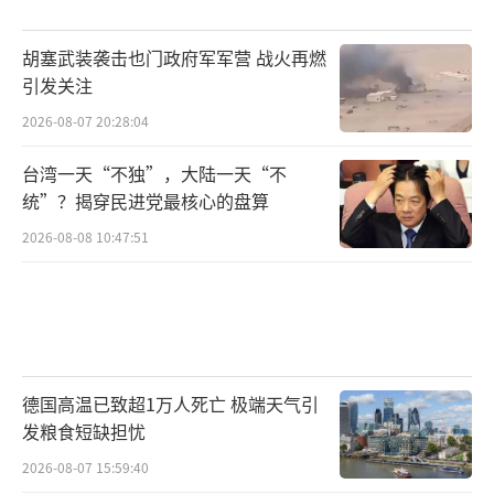
示：“朝鲜炮兵现在杀死乌克兰人的炮弹，是
用俄罗斯石油制造的。”
胡塞武装袭击也门政府军军营 战火再燃
引发关注
美国财长贝森特10月15日宣布“85名参议
2026-08-07 20:28:04
员支持对大国征收500%的俄罗斯石油关
台湾一天“不独”，大陆一天“不
税！”这一举措将经济战推向新维度。这种名
统”？揭穿民进党最核心的盘算
为“乌克兰胜利关税”的设计，实则是将特朗
2026-08-08 10:47:51
普贸易保护主义与对俄制裁捆绑的创举。其精
妙处在于矛头指向大国而非俄——通过切断俄油
销售渠道，迫使大国在能源安全与西方市场间
做选择。但风险同样巨大。大国海关数据显
示，2024年俄油占大国进口比例已达19%，若
德国高温已致超1万人死亡 极端天气引
突然断供将冲击全球供应链。更关键的是，贝
发粮食短缺担忧
森特要求“欧洲必须同步行动”，而德法对此
2026-08-07 15:59:40