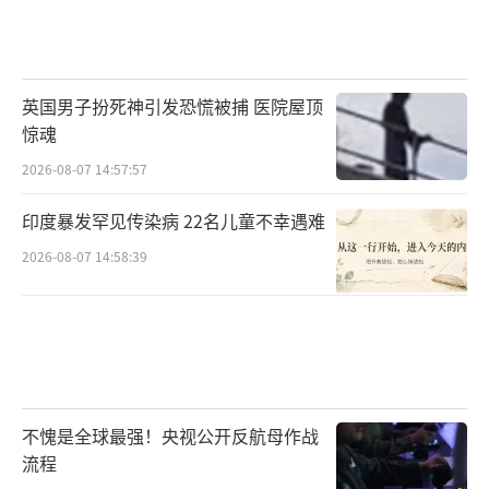
鲜的炮弹到布达佩斯的谈判桌，从战斧的射程
到关税的税率，每一处都是新战场。或许真正
的胜负手，藏在美国财长那句看似题外的话
英国男子扮死神引发恐慌被捕 医院屋顶
中：“欧洲必须与我们同步。”这句话在1896
惊魂
年、1939年和2025年同样有效——当大陆国家
2026-08-07 14:57:57
分裂时，离岸平衡手总能成为终极赢家。但这
次的不同在于：乌克兰的无人机操作员，正用
印度暴发罕见传染病 22名儿童不幸遇难
瞄准镜注视着所有棋手的动作。
（责任编辑：卢其龙
2026-08-07 14:58:39
CM0882）
不愧是全球最强！央视公开反航母作战
流程