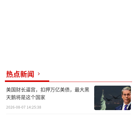
会损害两国关系和和平解决前景。特朗普10月1
5日表示，他将在10月17日在华盛顿与泽连斯基
会面后决定是否批准乌克兰希望的进攻策略。
美国国防部长赫格塞斯10月15日称“以唯
有美国能做到的方式让俄付出代价”，被普遍
解读为战斧交付倒计时。但克宫发言人佩斯科
夫次日回应时，站在印有核三角标志的壁画前
热点新闻
表示：“我军有全部能力保障国家安全。”这
种背景选择绝非偶然——俄战术核武器部署图显
美国财长逼宫，扣押万亿美债，最大黑
示，加里宁格勒的伊斯坎德尔导弹已提升至预
天鹅将是这个国家
备发射状态。
2026-08-07 14:25:38
雷神公司透露，售乌战斧将阉割核载荷能
力并加装远程锁系统，但俄军电子战部队2024