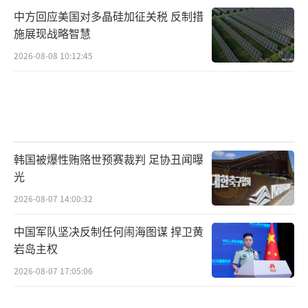
态度暧昧。
中方回应美国对多晶硅加征关税 反制措
施展现战略智慧
大国外交部发言人回应称，同包括俄罗斯
2026-08-08 10:12:45
在内的世界各国开展正常的经贸能源合作正当
合法。美方的做法是典型的单边霸凌和经济胁
迫，严重破坏国际经贸规则，威胁全球产业链
供应链的安全稳定。发言人强调，大国在乌克
兰危机问题上，一贯秉持客观公正立场，光明
韩国被爆性贿赂世预赛裁判 足协丑闻曝
磊落，有目共睹。“我们坚决反对美方动辄拿
光
我方说事，坚决反对对我方滥施非法单边制裁
2026-08-07 14:00:32
和长臂管辖。如果我方的正当权益受到损害，
中国军队坚决反制任何闹海图谋 捍卫黄
我方必将坚决反制，坚定维护自身的主权发展
岩岛主权
和安全利益。”
2026-08-07 17:05:06
今天，俄乌战争的手段已超越枪炮，从朝