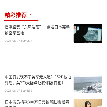
彻底颠倒。
精彩推荐
克里姆林宫战略家德米特里耶夫对《消息
报》放风称：“英美好战分子正破坏和平，但
官媒盛赞“东风浩荡”，点名日本嘉手
纳空军基地
美俄合作终将胜利。”这种将欧洲剥离出谈判
2026-08-07 10:40:02
框架的话术，与特朗普“先与普京谈，再与泽
连斯基谈”的排序形成共振。基辅智库主任别
列科夫斯基表示：“布达佩斯会晤本质是双重
边缘政策——普京测试北约底线，特朗普试探乌
克兰韧性。”
中国真发现不了美军无人艇？052D被拍
到后，美军3大疑点让我怀疑 真相并非
10月16日乌总参谋部发布的视频中，一名
如此
2026-08-07 11:46:52
亚裔士兵用带口音的俄语呼叫炮火坐标：“方
位174，距离3800，火箭炮齐射！”经语音比
日本演员捐款300万日元被骂脏钱 善意