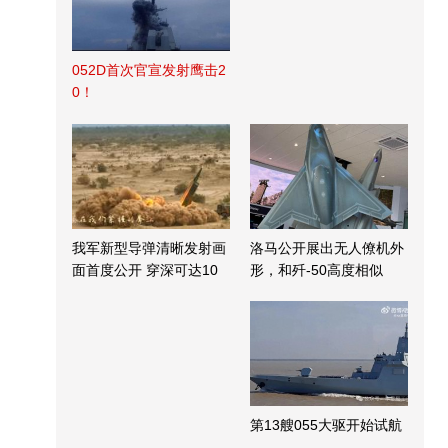
052D首次官宣发射鹰击2
0！
我军新型导弹清晰发射画
洛马公开展出无人僚机外
面首度公开 穿深可达10
形，和歼-50高度相似
米
第13艘055大驱开始试航