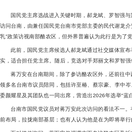
国民党主席选战进入关键时期，郝龙斌、罗智强与
访问台南，由兼任国民党台南市党部主委的民代谢龙介
乳”政策访视南部酪农区，但外界普遍认为此行是为了党
此前，国民党主席候选人郝龙斌通过社交媒体宣布
实，适合担任党主席。随后，竞选对手郑丽文和罗智强
蒋万安在台南期间，除了参访酪农区外，还前往中
领多名台南市议员陪同，包括许至椿、蔡宗豪、李中岑
委颜耀星及其团队也一同出席，营造出2026年选举“蓝
台南市国民党议员对蒋万安此次访问的看法不一。
前布局，拉拢南部基层；也有人认为他是在为即将举行的