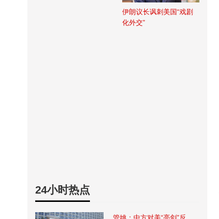
伊朗议长讽刺美国“戏剧
化外交”
24小时热点
管姚：中方对美“亮剑”反