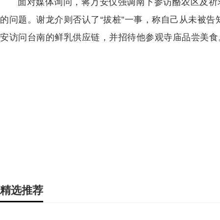
面对媒体询问，蒋万安仅强调南下参访酪农区及祈
的问题。谢龙介则否认了“拔桩”一事，称自己从未被
安访问台南的鲜乳供应链，并招待他参观寺庙品尝美食
精选推荐