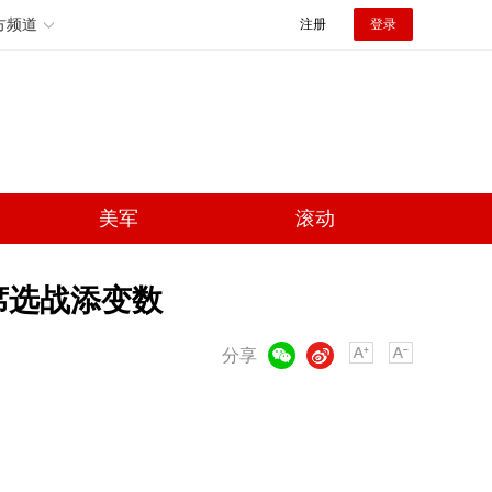
方频道
注册
登录
美军
滚动
席选战添变数
微信
微博
分享