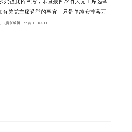
求妈祖庇佑台湾，未直接回应有关党主席选举
告知有关党主席选举的事宜，只是单纯安排蒋万
。
(
责任编辑
：
张蕾 TT0001
)