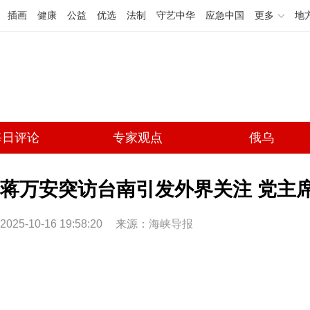
插画
健康
公益
优选
法制
守艺中华
应急中国
更多
地
每日评论
专家观点
俄乌
蒋万安突访台南引发外界关注 党主
2025-10-16 19:58:20
来源：
海峡导报