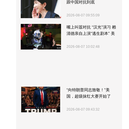
跟中国对抗到底
2026-08-07 09:55:09
嘴上叫嚣对抗 “汉光”演习 赖
清德亲自上演“逃生剧本” 美
军方围观“服务”
2026-08-07 10:02:48
“向特朗普同志致敬！”美
国，超级抹红大赛开始了
2026-08-07 09:43:32