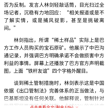
否为反制。发言人林剑轻敲话筒，目光扫过全
场记者，沉稳有力地回应：“相关报道或是不
了解实情，或是捕风捉影，甚至是挑破离
间。”
林剑指出，所谓“稀土样品”实际上是巴
方工作人员购买的宝石原矿。他展示了中巴沟
通记录，并强调巴方明确承诺不会做损害中方
利益的事情。屏幕上还播放了巴方官方声明截
图，上面“铁杆友谊”四个字格外醒目。
谈到稀土管制措施时，林剑表示这是中国
依据《出口管制法》完善体系的正当做法，与
巴基斯坦没有任何关联。他解释说，管制针对
的是军民两用技术防扩散。全球92%的高纯度
点击查看全文(剩余
51
%)