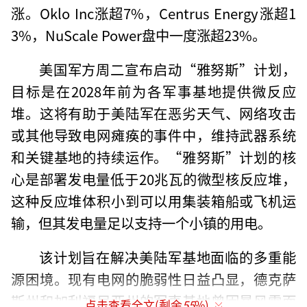
涨。Oklo Inc涨超7%，Centrus Energy涨超1
3%，NuScale Power盘中一度涨超23%。
美国军方周二宣布启动“雅努斯”计划，
目标是在2028年前为各军事基地提供微反应
堆。这将有助于美陆军在恶劣天气、网络攻击
或其他导致电网瘫痪的事件中，维持武器系统
和关键基地的持续运作。“雅努斯”计划的核
心是部署发电量低于20兆瓦的微型核反应堆，
这种反应堆体积小到可以用集装箱船或飞机运
输，但其发电量足以支持一个小镇的用电。
该计划旨在解决美陆军基地面临的多重能
源困境。现有电网的脆弱性日益凸显，德克萨
斯州和加利福尼亚州的军事基地曾因暴风雪而
点击查看全文(剩余
55
%)