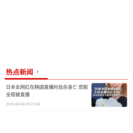
美国陆军首席副助理部长Jeff Waksman表
示，陆军正在为该项目的初始阶段挑选九个基
地，并将在明年之前选择商业供应商，为每个
基地建造两座微反应堆。成立两年的微反应堆
初创公司Valar Atomics已经建造了一座微反应
堆，计划竞标Janus合同。公司首席执行官兼
创始人Isaiah Taylor表示：“如今的竞争在于
热点新闻
真正开发能力。我们都在努力弄清楚谁能启动
这些设备。”
（责任编辑：卢其龙 CM0882）
日本女网红在韩国直播时自杀身亡 悲剧
全程被直播
2026-08-06 09:21:46