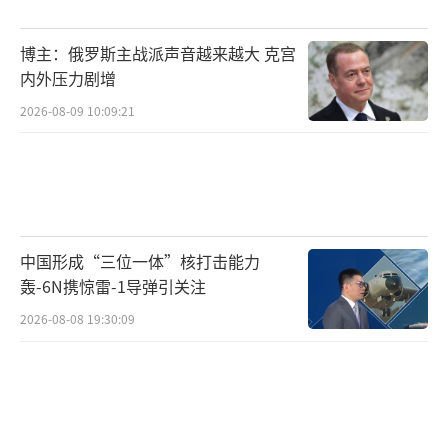
莱的支持率约为42%。在上个月一场关键的地
博主：俄罗斯主战派声音越来越大 克宫
方选举中，他的政党遭遇失败。如果不能在10
内外压力剧增
月26日的中期选举中增加国会席位，他的改革
2026-08-09 10:09:21
议程未来两年将面临立法障碍。
（责任编辑：卢其龙
CM0882）
中国形成“三位一体”核打击能力
轰-6N携惊雷-1导弹引关注
2026-08-08 19:30:09