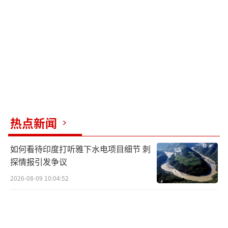
在选举中获胜。特朗普称米莱为自己“最喜欢
的总统”，并表示米莱让阿根廷再次伟大。
按照原计划，两位领导人的会晤应在椭圆
形办公室举行，但该会晤被取消。双方团队共
进了一场工作午餐，并在用餐前与媒体进行了
近一个小时的交流。在被问及援助计划是否可
能失败时，特朗普回答：“这个计划可能会失
热点新闻
败，但它也可能进展顺利。我们会给他一个机
如何看待印度打听雅下水电项目细节 刺
会。”
探情报引发争议
特朗普这一表态发生在美国财政部直接购
2026-08-09 10:04:52
买阿根廷比索并完成200亿美元货币互换框架协
议数天后。自2023年上任以来，米莱推行了被
称为“电锯改革”的激进紧缩政策。当前，米