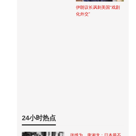
伊朗议长讽刺美国“戏剧
化外交”
24小时热点
张维为、唐湘龙：日本最不