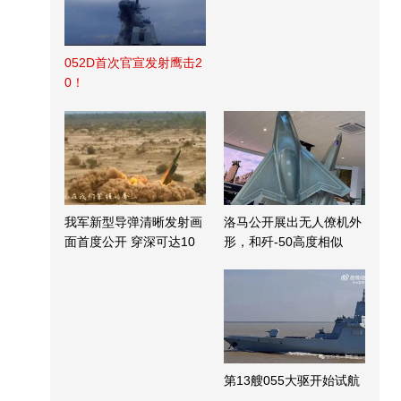
052D首次官宣发射鹰击2
0！
我军新型导弹清晰发射画
洛马公开展出无人僚机外
面首度公开 穿深可达10
形，和歼-50高度相似
米
第13艘055大驱开始试航