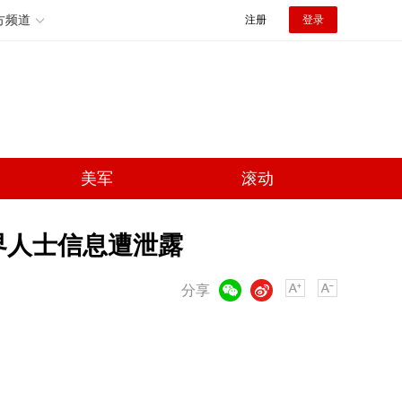
方频道
注册
登录
美军
滚动
界人士信息遭泄露
微信
微博
分享