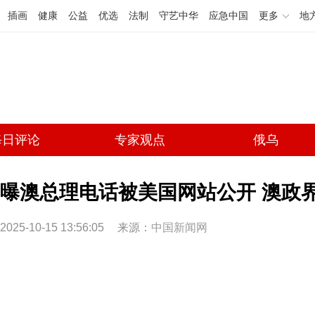
插画
健康
公益
优选
法制
守艺中华
应急中国
更多
地
每日评论
专家观点
俄乌
曝澳总理电话被美国网站公开 澳政
2025-10-15 13:56:05
来源：
中国新闻网