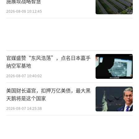
施展现战略智慧
人安德鲁·尼克松辩称，此次裁员旨在遏制该
2026-08-08 10:12:45
部门在拜登政府新冠疫情应对期间出现的人员
增长，所有收到裁员通知的员工都被认定
为“非必要人员”。美政府“停摆” 美总统趁
机大裁员 史上首次大规模永久裁员！
（责任编辑：
卢其龙 CM0882）
官媒盛赞“东风浩荡”，点名日本嘉手
纳空军基地
2026-08-07 10:40:02
美国财长逼宫，扣押万亿美债，最大黑
天鹅将是这个国家
2026-08-07 14:25:38