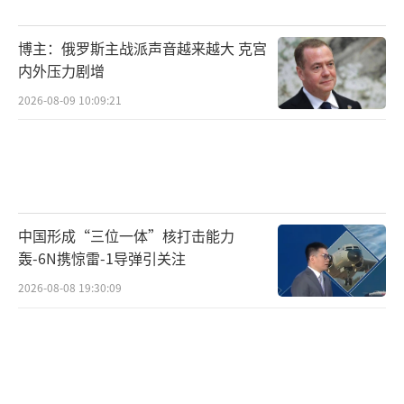
《纽约时报》指出，若在“停摆”期间试
博主：俄罗斯主战派声音越来越大 克宫
图解雇联邦雇员，可能加剧当前的财政僵局并
内外压力剧增
带来高昂代价。报道认为，特朗普政府正
2026-08-09 10:09:21
将“停摆”视为一种政治优势，试图借此重新
安排联邦预算并对政治对手实施报复。多名联
邦雇员透露，本周实施的裁员行动似乎主要针
对那些与特朗普政府政策导向不一致的部门，
中国形成“三位一体”核打击能力
如卫生与公共服务部的家庭与社区政策单位和
轰-6N携惊雷-1导弹引关注
住房与城市发展部的公平住房事务办公室。
2026-08-08 19:30:09
然而，此次裁员行动与高级政府官员近期
发出的内部警告存在矛盾。这些官员认为此举
在法律上存疑。《华盛顿邮报》本月初报道，
在停摆初期，多名官员建议各机构不要在无资