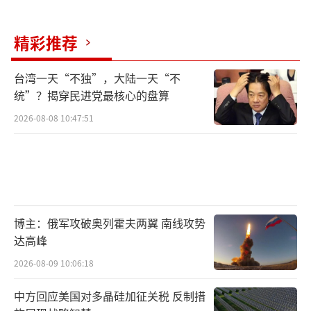
金状态下进行裁员，因为这很可能涉嫌违法。
精彩推荐
这些官员警告称，《反拨款不足法案》禁止政
府在国会未拨付资金的情况下产生新的开支，
台湾一天“不独”，大陆一天“不
而裁员程序复杂且涉及遣散补偿等财务承诺，
统”？揭穿民进党最核心的盘算
可能违背该法案。
2026-08-08 10:47:51
目前，美国政府雇员联合会已提起诉讼，
认为政府在停摆期间既无权也无能力执行裁
员。该组织全国主席埃弗里特·凯利批评道，
特朗普政府以政府“停摆”为由非法解雇了数
博主：俄军攻破奥列霍夫两翼 南线攻势
以千计为全美各地社区提供关键服务的雇员。
达高峰
参议院临时议长、拨款委员会主席帕蒂·默里
2026-08-09 10:06:18
指责特朗普通过此次新一轮裁员是在选择给美
中方回应美国对多晶硅加征关税 反制措
国人民带来更多痛苦。卫生与公共服务部发言