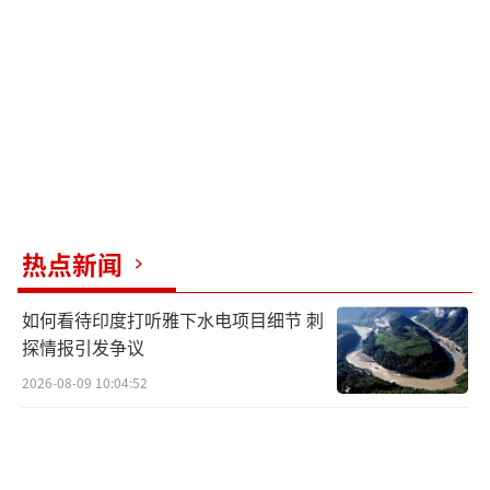
办公室主管沃特多年来规划的结果。作为“裁
员计划”的核心设计者之一，沃特为特朗普的
第二任期设计了大幅缩减联邦官僚体系的方
案。
在政府停摆前，特朗普曾表示可能要解雇
很多人；停摆开始后，副总统万斯及白宫新闻
秘书卡罗琳·莱维特也相继暗示裁员即将推
热点新闻
进。尽管白宫声明称裁员是“停摆期间的常规
做法”，但实际上，裁员与停摆支付能力无直
如何看待印度打听雅下水电项目细节 刺
接关系。通常情况下，提供“必要服务”的雇
探情报引发争议
员继续无薪工作，而非必要岗位的雇员被迫无
2026-08-09 10:04:52
薪休假。但特朗普在接受采访时表示，被迫休
假的雇员此次可能不会得到补发工资，并威胁
削减一些民主党项目。