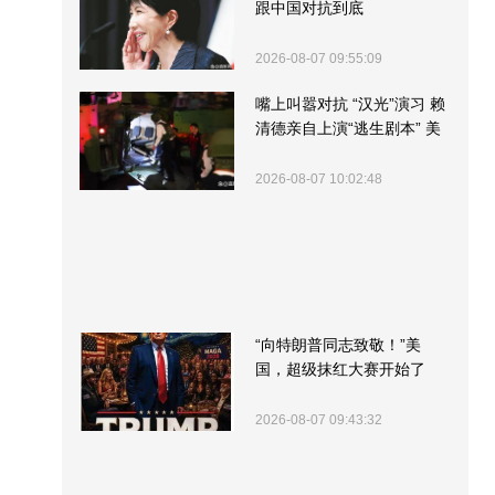
跟中国对抗到底
2026-08-07 09:55:09
嘴上叫嚣对抗 “汉光”演习 赖
清德亲自上演“逃生剧本” 美
军方围观“服务”
2026-08-07 10:02:48
“向特朗普同志致敬！”美
国，超级抹红大赛开始了
2026-08-07 09:43:32