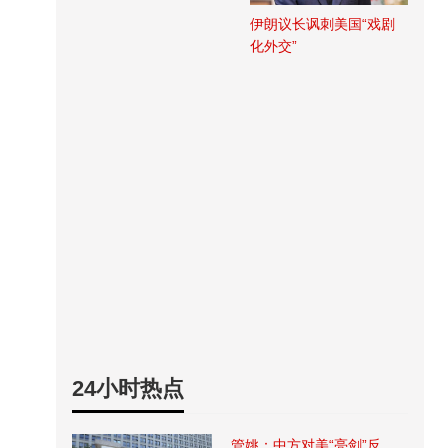
伊朗议长讽刺美国“戏剧
化外交”
24小时热点
管姚：中方对美“亮剑”反