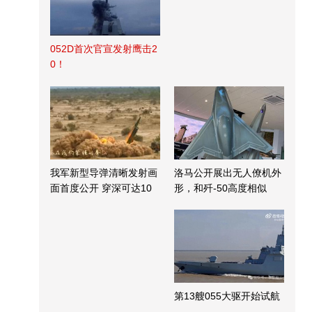
052D首次官宣发射鹰击2
0！
我军新型导弹清晰发射画
洛马公开展出无人僚机外
面首度公开 穿深可达10
形，和歼-50高度相似
米
第13艘055大驱开始试航