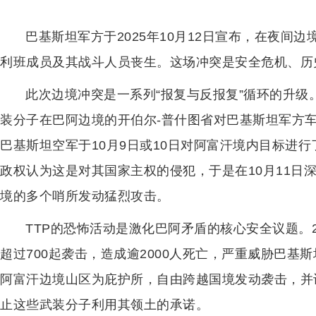
巴基斯坦军方于2025年10月12日宣布，在夜间边
利班成员及其战斗人员丧生。这场冲突是安全危机、历
此次边境冲突是一系列“报复与反报复”循环的升级。2
装分子在巴阿边境的开伯尔-普什图省对巴基斯坦军方
巴基斯坦空军于10月9日或10日对阿富汗境内目标进
政权认为这是对其国家主权的侵犯，于是在10月11日
境的多个哨所发动猛烈攻击。
TTP的恐怖活动是激化巴阿矛盾的核心安全议题。2
超过700起袭击，造成逾2000人死亡，严重威胁巴基
阿富汗边境山区为庇护所，自由跨越国境发动袭击，并
止这些武装分子利用其领土的承诺。