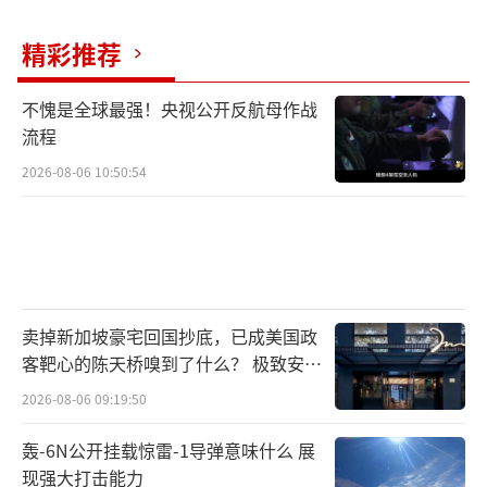
担心民主党这招儿会玩脱，可能导致损害该党
全国形象的政治后果。据报道，民主党硬刚策
精彩推荐
略的一个潜在陷阱在于，许多美国人尚未收到
保险公司告知其保费上涨的通知。人们收到这
不愧是全球最强！央视公开反航母作战
流程
些邮件通知的日期可能因州而异。
2026-08-06 10:50:54
一名众议院民主党人表示，他们担心，美
国人可能无法理解该党将“停摆”与迫在眉睫
的医疗保费上涨联系起来。在幕后，众议院民
主党领导层已要求成员们征集本州医保费上涨
的个人故事。众议院民主党领袖哈基姆·杰弗
卖掉新加坡豪宅回国抄底，已成美国政
客靶心的陈天桥嗅到了什么？ 极致安全
里斯本日前在记者会上亲自向美国人发出呼
的追寻
吁，“当你收到那封邮件时，请和我们分
2026-08-06 09:19:50
享”。
轰-6N公开挂载惊雷-1导弹意味什么 展
现强大打击能力