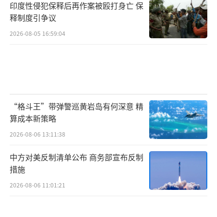
印度性侵犯保释后再作案被殴打身亡 保
中包括机场工作人员。路透社提到，在政
释制度引争议
府“关门”期间，约1.3万名空中交通管制员和
2026-08-05 16:59:04
约5万名运输安全管理局官员仍须上班，但他们
的薪资未获支付和保障，因此其中许多人选在
此期间请病假。
据路透社报道，自本周一（6日）以来，因
“格斗王”带弹警巡黄岩岛有何深意 精
空中交通管制员缺勤，全美已发生超过2万次航
算成本新策略
班延误，其中9日单日就高达4600次。此外，由
2026-08-06 13:11:38
于安检人员缺勤，机场安检等待时间也随之增
中方对美反制清单公布 商务部宣布反制
加。美国总统特朗普在白宫回答记者提问时，
措施
将机场延误称作“民主党延误”。
2026-08-06 11:01:21
面对全美旅客的埋怨，特朗普政府决定在
全国机场循环播放“甩锅”民主党人的视频，