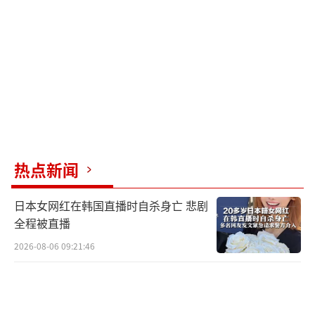
示：“我会继续战斗到底。我来自一个军人
州。他们理应得到薪水，劳动人民也理应得到
医疗保健。这不是非此即彼的问题，而是两者
兼顾。”沃诺克提到，该州一位退休图书管理
员曾致电说，他的基本医疗覆盖费用将从每月4
41美元飙升至超过1100美元。
参议院民主党领袖查克·舒默8日在与记者
热点新闻
交谈中表示：“我们希望看到士兵们得到薪
日本女网红在韩国直播时自杀身亡 悲剧
水。最好的方法是让共和党人与我们坐下来谈
全程被直播
判。”
2026-08-06 09:21:46
报道指出，全美多行业员工将错过发薪截
止日期，但许多民主党人坚持认为，他们占据
舆论优势。根据美国《华盛顿邮报》7日公布的