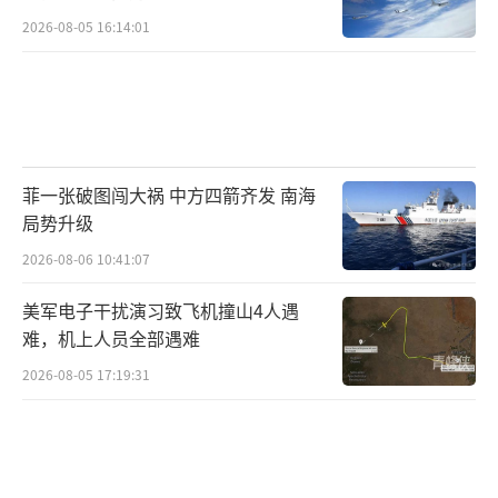
因国会参议院两党议员未能通过临时拨款
2026-08-05 16:14:01
法案，自当地时间10月1日零时，美国政府再次
停摆。上世纪70年代以来，美国联邦政府因两
党政策分歧导致拨款中断而“停摆”已有20多
次，大多数只持续了几天。其中最近一次，也
是最长的一次“停摆”发生在特朗普首个总统
菲一张破图闯大祸 中方四箭齐发 南海
任期内。
局势升级
2026-08-06 10:41:07
当地时间10月8日，美国参议院民主党人第
六次否决了一项旨在结束联邦政府停摆的法
美军电子干扰演习致飞机撞山4人遇
难，机上人员全部遇难
案。目前，美国联邦政府关门已进入第二周，
2026-08-05 17:19:31
解决方案几乎没有取得进展。两党互相指责对
方造成了僵局。白宫和共和党人指责民主党议
员想为美国非法移民提供免费医疗服务，但民
主党人予以否认，并谴责共和党人拒绝沟通和