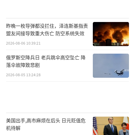
指责民主党人应对超一周的政府“关门”负
责。达菲在接受福克斯新闻节目采访时表示，
昨晚一枚导弹都没拦住，泽连斯基指责
他赞扬那些未领到薪水却仍每天上班的航空交
盟友间接导致重大伤亡 防空系统失效
通管制员，称这些人占比90%至95%。他同时
2026-08-06 10:39:21
警告说，如果员工没有达到要求、不敬业，将
会被解雇。美民主党人：不会向特朗普让步，
俄罗斯空降兵日 老兵跳伞高空坠亡 降
落伞故障致悲剧
坚持到底！
（责任编辑：卢其龙 CM0882）
2026-08-05 13:24:28
美国出手,高市麻烦在后头 日元贬值危
机待解