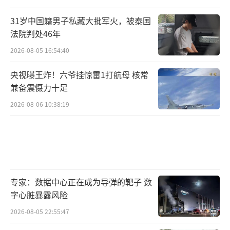
谈判。
31岁中国籍男子私藏大批军火，被泰国
法院判处46年
随着美国军人发薪日临近，两党开始了新
2026-08-05 16:54:40
一轮舆论攻势。据美国福克斯新闻网报道，当
地时间10日，美国佐治亚州共和党众议员迈克
央视曝王炸！六爷挂惊雷1打航母 核常
·柯林斯发布了一则数字广告，将政府持
兼备震慑力十足
续“关门”归咎于民主党人。他在广告中写
2026-08-06 10:38:19
道：“航班延误。军人家属得不到报酬。为什
么？都怪民主党要求非法移民享受免费医
疗。”
对此，该州民主党参议员乔恩·奥索夫则
专家：数据中心正在成为导弹的靶子 数
回怼称，柯林斯利用政府“关门”来回避其他
字心脏暴露风险
政治话题。据国会预算办公室估计，政府“关
2026-08-05 22:55:47
门”将导致大约75万名联邦雇员被迫休假，其