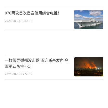
调查结果，47%的人指责特朗普和共和党，3
076两攻首次官宣使用综合电推！
0%指责民主党，23%不确定。
2026-08-05 10:46:13
然而，这句话立即被特朗普政府利用，成
为攻击民主党人的工具。白宫新闻发言人莱维
特在社交媒体X平台发布了CNN报道截图，并写
道，“这是我读过的最令人厌恶的言论之
一。”紧接着，美国交通部长肖恩·达菲转发
一枚俄导弹都没击落 泽连斯基发声 乌
了莱维特的推文，同样讨伐道：“我原以为民
军承认防空不足
主党不会更low了。这真是太卑鄙了。我们的航
2026-08-05 22:53:19
空安全不是儿戏。别再拿我们管制员的薪水当
人质了！”
与此同时，民主党内部也有质疑的声音，