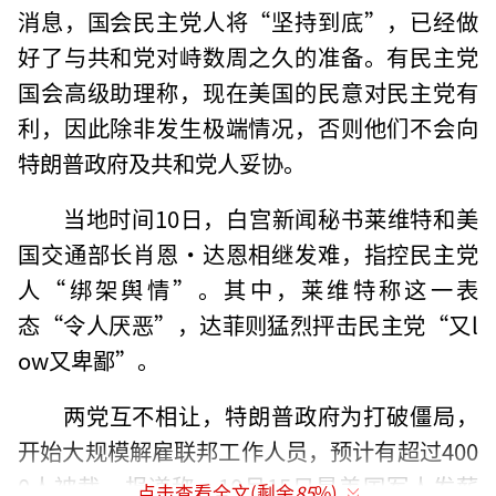
消息，国会民主党人将“坚持到底”，已经做
好了与共和党对峙数周之久的准备。有民主党
国会高级助理称，现在美国的民意对民主党有
利，因此除非发生极端情况，否则他们不会向
特朗普政府及共和党人妥协。
当地时间10日，白宫新闻秘书莱维特和美
国交通部长肖恩·达恩相继发难，指控民主党
人“绑架舆情”。其中，莱维特称这一表
态“令人厌恶”，达菲则猛烈抨击民主党“又l
ow又卑鄙”。
两党互不相让，特朗普政府为打破僵局，
开始大规模解雇联邦工作人员，预计有超过400
0人被裁。报道称，10月15日是美国军人发薪
点击查看全文(剩余
85
%)